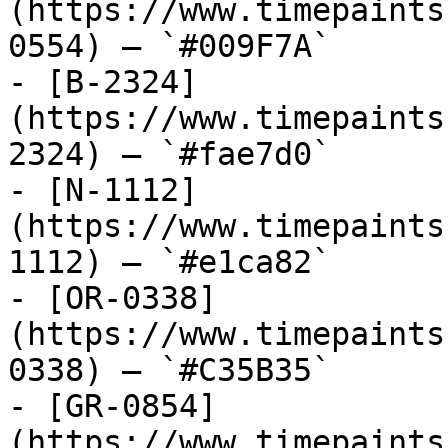
(https://www.timepaints
0554) — `#009F7A`

- [B-2324]
(https://www.timepaints
2324) — `#fae7d0`

- [N-1112]
(https://www.timepaints
1112) — `#e1ca82`

- [OR-0338]
(https://www.timepaints
0338) — `#C35B35`

- [GR-0854]
(https://www.timepaints