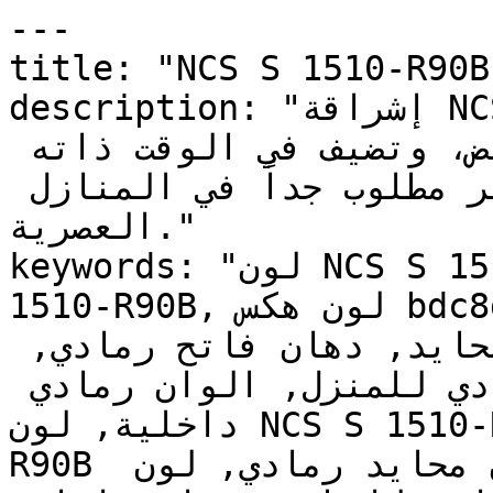
---

title: "NCS S 1510-R90B | وان | دهانات تايم
description: "إشراقة NCS S 1510-R90B تحافظ على 
اتساع المكان الذي يوفره الأبيض، وتضيف في الوقت ذاته 
رزانة الرمادي — وهو تأثير مطلوب جداً في المنازل 
العصرية."

keywords: "لون NCS S 1510-R90B, كود اللون NCS S 
1510-R90B, لون هكس bdc8d2, دهان رمادي, طلاء رمادي, 
ألوان رمادي للجدران, رمادي محايد, دهان فاتح رمادي, 
لون رمادي للغرف, لون رمادي للمنزل, الوان رمادي 
داخلية, لون NCS S 1510-R90B للدهان, NCS S 1510-
R90B دهان, ألوان رمادي فاتح, دهان محايد رمادي, لون 