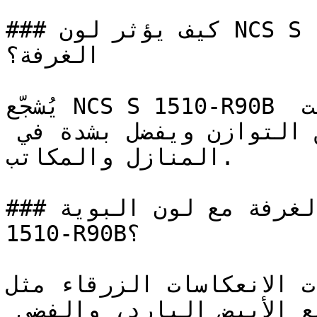
### كيف يؤثر لون NCS S 1510-R90B على الإضاءة واتساع 
الغرفة؟

يُشجّع NCS S 1510-R90B على التأمل والهدوء دون لفت 
الانتباه — وهو لون يعبر عن التوازن ويفضل بشدة في 
المنازل والمكاتب.

### كيف أنسق ديكور الغرفة مع لون البوية NCS S 
1510-R90B؟

الألوان ذات الانعكاسات الزرقاء مثل N
تتناسق بشكل نقي وأنيق مع الأبيض البارد، والفضي 