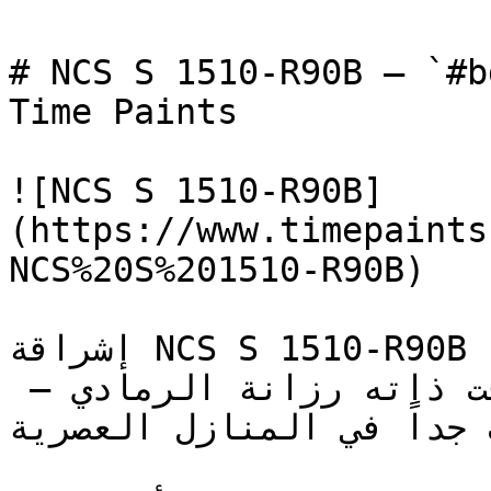
# NCS S 1510-R90B — `#bdc8d2` — ون
Time Paints

![NCS S 1510-R90B]
(https://www.timepaints
NCS%20S%201510-R90B)

إشراقة NCS S 1510-R90B تحافظ على اتساع المكان الذي 
يوفره الأبيض، وتضيف في الوقت ذاته رزانة الرمادي — 
 جداً في المنازل العصرية