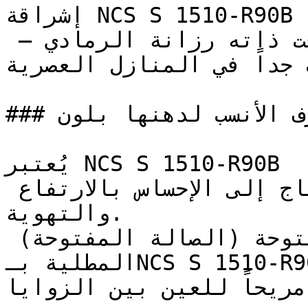
إشراقة NCS S 1510-R90B تحافظ على اتساع المكان الذي 
يوفره الأبيض، وتضيف في الوقت ذاته رزانة الرمادي — 
 جداً في المنازل العصرية
### ما هي الغرف الأنسب لدهنها بلون NCS S 1510-R90B؟

يُعتبر NCS S 1510-R90B ممتازاً للأسقف والأجزاء العلوية 
من الجدران في الغرف التي تحتاج إلى الإحساس بالارتفاع 
والتهوية.

المساحات المعيشية المفتوحة (الصالة المفتوحة) 
المطلية بـNCS S 1510-R90B تكتسب جواً أنيقاً ومرتباً 
ً مريحاً للعين بين الزوايا