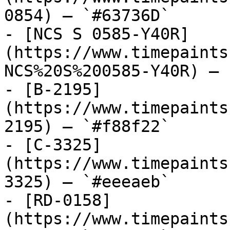
0854) — `#63736D`

- [NCS S 0585-Y40R]
(https://www.timepaints
NCS%20S%200585-Y40R) — 
- [B-2195]
(https://www.timepaints
2195) — `#f88f22`

- [C-3325]
(https://www.timepaints
3325) — `#eeeaeb`

- [RD-0158]
(https://www.timepaints