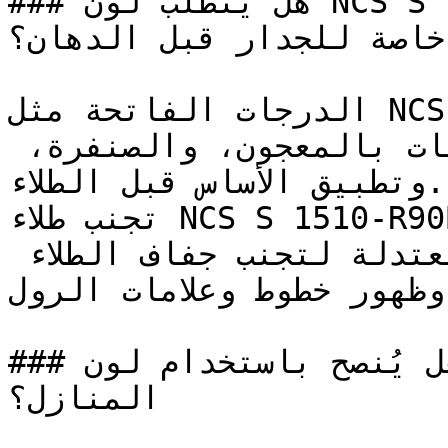
### هل يتطلب لون NCS S 1510-R90B تأسيس أو معالجة 
خاصة للجدار قبل الدهان؟

الدرجات الفاتحة مثل NCS S 1510-R90B تتطلب تجهيزاً 
سليماً للسطح — معالجة التشققات بالمعجون، والصنفرة، 
وتطبيق الأساس قبل الطلاء.

تجنب طلاء NCS S 1510-R90B تحت أشعة الشمس المباشرة؛ 
يُفضل الطلاء في الأوقات المعتدلة لتجنب جفاف الطلاء 
 وظهور خطوط وعلامات الرول
### هل يُنصح باستخدام لون NCS S 1510-R90B لطلاء 
المنازل؟
