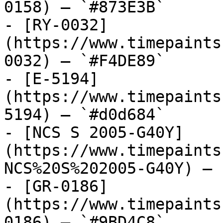
0158) — `#873E3B`

- [RY-0032]
(https://www.timepaints
0032) — `#F4DE89`

- [E-5194]
(https://www.timepaints
5194) — `#d0d684`

- [NCS S 2005-G40Y]
(https://www.timepaints
NCS%20S%202005-G40Y) — 
- [GR-0186]
(https://www.timepaints
0186) — `#9BD4C8`
