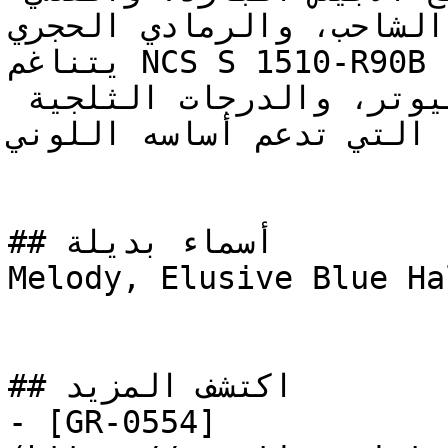
الشاحب، والرمادي الحجري.

يتناغم NCS S 1510-R90B مع الدرجات الباردة الأخرى — 
كاللون الأردوازي، والبيوتر، والدرجات الثلجية 
ة التي تدعم أساسه اللوني
## أسماء بديلة

Melody, Elusive Blue Ha
## اكتشف المزيد

- [GR-0554]