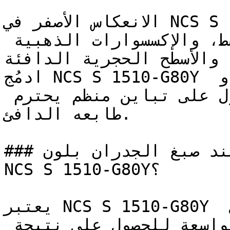
الانعكاس الأصفر في NCS S 1510-G80Y يجعله يتكامل 
بروعة مع النحاس الممشط، والإكسسوارات الذهبية 
، والأسطح الحجرية الدافئة
ادمُج NCS S 1510-G80Y مع الأخضر الغابي العميق أو 
الأزرق الكحلي (النيفي) للحصول على تباين منظم يحترم 
طابعه الدافئ.

### كيف تحصل على نتيجة مثالية عند صبغ الجدران بلون 
NCS S 1510-G80Y؟

يعتبر NCS S 1510-G80Y مثالياً للتطبيق باستخدام رول 
الطلاء على مساحات الجدران الواسعة للحصول على نتيجة 