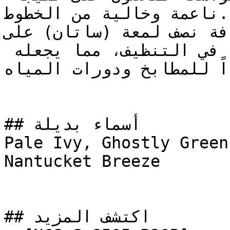
ناعمة وخالية من الخطوط.

إضافة نصف لمعة (ساتان) على NCS S 1510-G80Y
الجدار عمقاً خفيفاً مع سهولة في التنظيف، مما يجعله 
جداً للمطابخ ودورات المياه
## أسماء بديلة

Pale Ivy, Ghostly Green
Nantucket Breeze

## اكتشف المزيد
