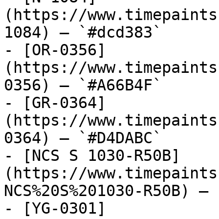
(https://www.timepaints
1084) — `#dcd383`

- [OR-0356]
(https://www.timepaints
0356) — `#A66B4F`

- [GR-0364]
(https://www.timepaints
0364) — `#D4DABC`

- [NCS S 1030-R50B]
(https://www.timepaints
NCS%20S%201030-R50B) — 
- [YG-0301]