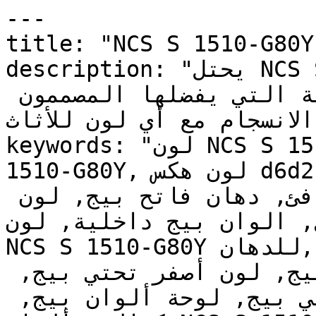
---

title: "NCS S 1510-G80Y | وان | دهانات تايم
description: "يحتل NCS S 1510-G80Y مكانة مميزة بين 
الألوان الحيادية الكلاسيكية التي يفضلها المصممون 
 الانسجام مع أي لون للأثاث
keywords: "لون NCS S 1510-G80Y, كود اللون NCS S 
1510-G80Y, لون هكس d6d2b4, دهان بيج, طلاء بيج, 
ألوان بيج للجدران, بيج دافئ, دهان فاتح بيج, لون 
, الوان بيج داخلية, لون
NCS S 1510-G80Y للدهان, NCS S 1510-G80Y دهان, 
ألوان بيج فاتح, دهان دافئ بيج, لون أصفر تحتي بيج, 
ألوان بيج للمطبخ, دهان داخلي بيج, لوحة ألوان بيج, 