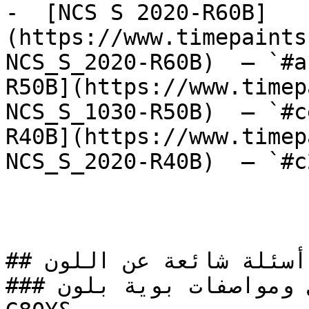
-  [NCS S 2020-R60B]
(https://www.timepaints
NCS_S_2020-R60B)  — `#a
R50B](https://www.timep
NCS_S_1030-R50B)  — `#c
R40B](https://www.timep
NCS_S_2020-R40B)  — `#c
## أسئلة شائعة عن اللون

### ما هي تفاصيل ومواصفات بوية بلون NCS S 1510-