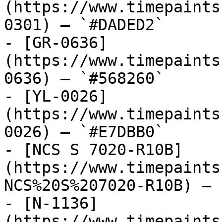
(https://www.timepaints
0301) — `#DADED2`

- [GR-0636]
(https://www.timepaints
0636) — `#568260`

- [YL-0026]
(https://www.timepaints
0026) — `#E7DBB0`

- [NCS S 7020-R10B]
(https://www.timepaints
NCS%20S%207020-R10B) — 
- [N-1136]
(https://www.timepaints