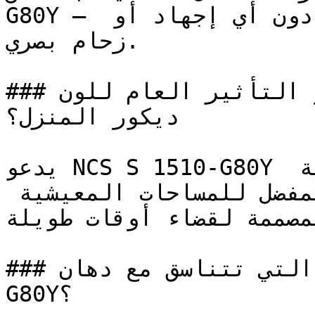
G80Y — فنعومته تخلق بيئة مريحة دون أي إجهاد أو 
زحام بصري.

### ما هو التأثير العام للون NCS S 1510-G80Y على 
ديكور المنزل؟

يدعو NCS S 1510-G80Y إلى الشعور بالاستمرارية 
والثبات، مما يجعله الخيار المفضل للمساحات المعيشية 
المصممة لقضاء أوقات طويلة
### ما هي الألوان التي تتناسق مع دهان NCS S 1510-
G80Y؟
