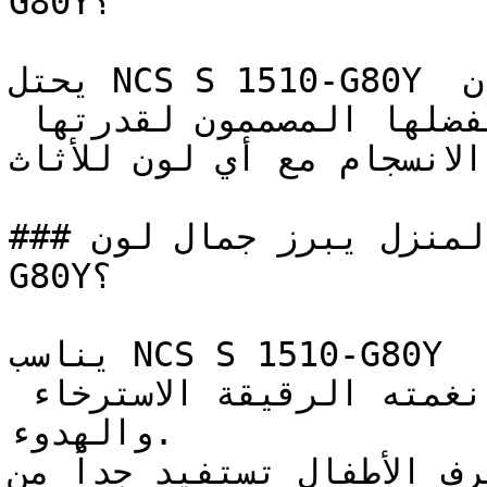
G80Y؟

يحتل NCS S 1510-G80Y مكانة مميزة بين الألوان 
الحيادية الكلاسيكية التي يفضلها المصممون لقدرتها 
 الانسجام مع أي لون للأثاث
### في أي زوايا المنزل يبرز جمال لون NCS S 1510-
G80Y؟

يناسب NCS S 1510-G80Y غرف النوم وغرف القراءة 
الهادئة بشكل خاص، حيث تدعم نغمته الرقيقة الاسترخاء 
والهدوء.

ياه وغرف الأطفال تستفيد جداً من