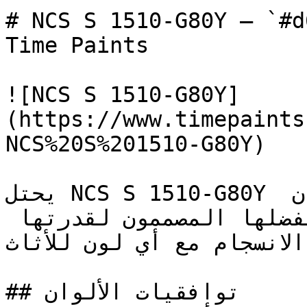
# NCS S 1510-G80Y — `#d6d2b4` — ون
Time Paints

![NCS S 1510-G80Y]
(https://www.timepaints
NCS%20S%201510-G80Y)

يحتل NCS S 1510-G80Y مكانة مميزة بين الألوان 
الحيادية الكلاسيكية التي يفضلها المصممون لقدرتها 
 الانسجام مع أي لون للأثاث
## توافقيات الألوان
