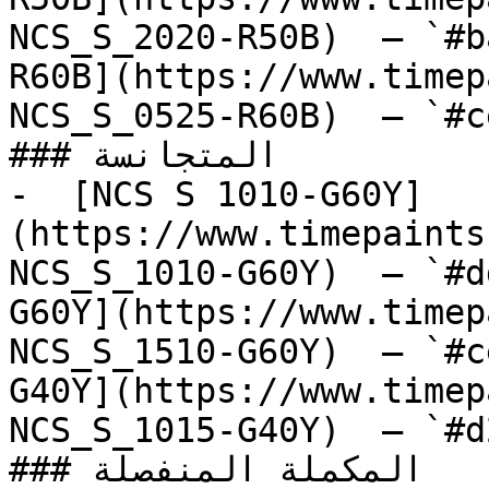
NCS_S_2020-R50B)  — `#b
R60B](https://www.timep
NCS_S_0525-R60B)  — `#c
### المتجانسة

-  [NCS S 1010-G60Y]
(https://www.timepaints
NCS_S_1010-G60Y)  — `#d
G60Y](https://www.timep
NCS_S_1510-G60Y)  — `#c
G40Y](https://www.timep
NCS_S_1015-G40Y)  — `#d
### المكملة المنفصلة
