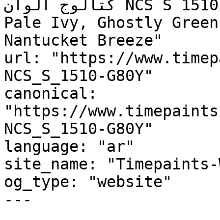
كتالوج ألوان NCS S 1510-G80Y, NCS S 1510-G80Y, 
Pale Ivy, Ghostly Green
Nantucket Breeze"

url: "https://www.timep
NCS_S_1510-G80Y"

canonical: 
"https://www.timepaints
NCS_S_1510-G80Y"

language: "ar"

site_name: "Timepaints-
og_type: "website"

---
