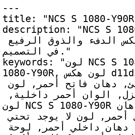
---

title: "NCS S 1080-Y90R | وان | دهانات تايم
description: "NCS S 1080-Y90R ومتوسط
النطاق بتشبع خافت — لون يعكس الدفء والذوق الرفيع 
في التصميم."

keywords: "لون NCS S 1080-Y90R, كود اللون NCS S 
1080-Y90R, لون هكس d11d2b, دهان أحمر, طلاء أحمر, 
ألوان أحمر للجدران, أحمر دافئ, دهان فاتح أحمر, لون 
أحمر للغرف, لون أحمر للمنزل, الوان أحمر داخلية, 
لون NCS S 1080-Y90R للدهان, NCS S 1080-Y90R دهان, 
ألوان أحمر فاتح, دهان دافئ أحمر, لون لا يوجد تحتي 
أحمر, ألوان أحمر للمطبخ, دهان داخلي أحمر, لوحة 