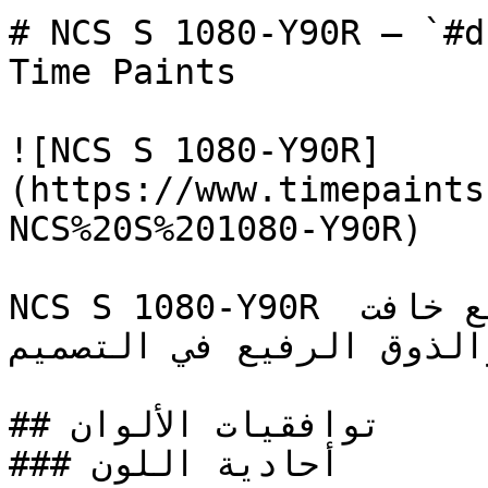
# NCS S 1080-Y90R — `#d11d2b` — ون
Time Paints

![NCS S 1080-Y90R]
(https://www.timepaints
NCS%20S%201080-Y90R)

NCS S 1080-Y90R أحمر دافئ ومتوسط النطاق بتشبع خافت 
— لذوق الرفيع في التصميم
## توافقيات الألوان

### أحادية اللون
