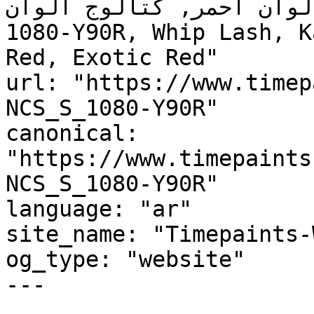
ألوان أحمر, كتالوج ألوان NCS S 1080-Y90R, NCS 
1080-Y90R, Whip Lash, Kaitaia, مونرو, 
Red, Exotic Red"

url: "https://www.timep
NCS_S_1080-Y90R"

canonical: 
"https://www.timepaints
NCS_S_1080-Y90R"

language: "ar"

site_name: "Timepaints-
og_type: "website"

---
