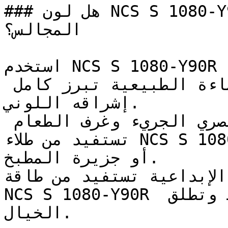
### هل لون NCS S 1080-Y90R مناسب لغرف النوم أو 
المجالس؟

استخدم NCS S 1080-Y90R في الغرف المضاءة جيداً 
لتعظيم تأثيره البصري — فالإضاءة الطبيعية تبرز كامل 
إشراقه اللوني.

المطابخ ذات التصميم العصري الجريء وغرف الطعام 
تستفيد من طلاء NCS S 1080-Y90R على الخزائن السفلية 
أو جزيرة المطبخ.

الإبداعية تستفيد من طاقة
NCS S 1080-Y90R الإيجابية التي تحفز النشاط وتطلق 
الخيال.
