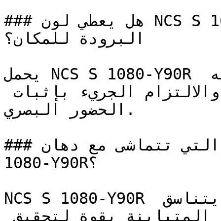
### هل يعطي لون NCS S 1080-Y90R إحساساً بالدفء أم 
البرودة للمكان؟

يحمل NCS S 1080-Y90R شحنة عاطفية قوية — فكثافته 
تعبّر عن الشغف، والحيوية، والالتزام الجريء بإثبات 
الحضور البصري.

### ما هي تدرجات الألوان التي تتماشى مع دهان NCS S 
1080-Y90R؟

NCS S 1080-Y90R هو لون مشبع وعالي الكثافة، يتناسق 
بشكل رائع مع الألوان المحايدة المتباينة بقوة لتحقيق 