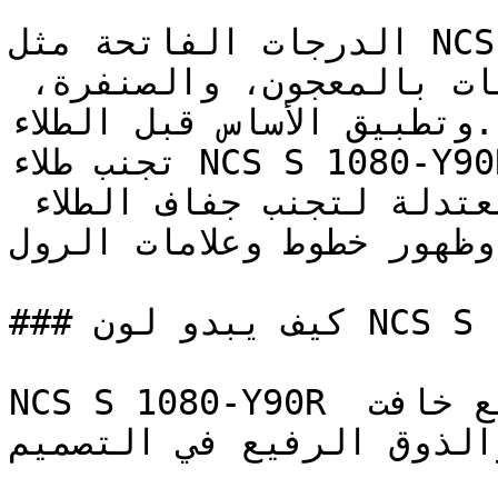
الدرجات الفاتحة مثل NCS S 1080-Y90R تتطلب تجهيزاً 
سليماً للسطح — معالجة التشققات بالمعجون، والصنفرة، 
وتطبيق الأساس قبل الطلاء.

تجنب طلاء NCS S 1080-Y90R تحت أشعة الشمس المباشرة؛ 
يُفضل الطلاء في الأوقات المعتدلة لتجنب جفاف الطلاء 
 وظهور خطوط وعلامات الرول
### كيف يبدو لون NCS S 1080-Y90R على جدران المنزل؟

NCS S 1080-Y90R أحمر دافئ ومتوسط النطاق بتشبع خافت 
— لذوق الرفيع في التصميم