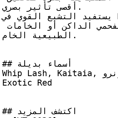
أقصى تأثير بصري.

يستفيد التشبع القوي في NCS S 1080-Y90R من التأثير 
المهدئ والعميق للرمادي الفحمي الداكن أو الخامات 
الطبيعية الخام.

## أسماء بديلة

Whip Lash, Kaitaia, مونرو, MONROE, Real Red, 
Exotic Red

## اكتشف المزيد
