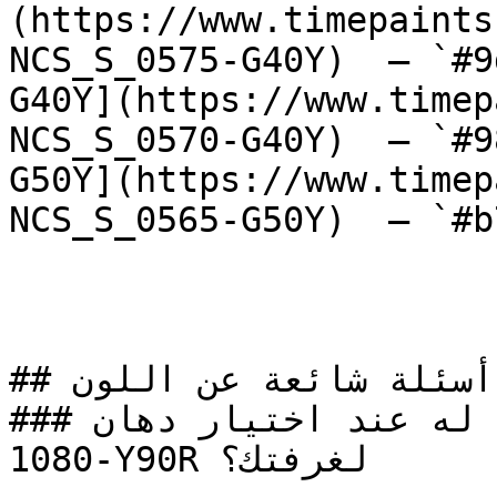
(https://www.timepaints
NCS_S_0575-G40Y)  — `#9
G40Y](https://www.timep
NCS_S_0570-G40Y)  — `#9
G50Y](https://www.timep
NCS_S_0565-G50Y)  — `#b
## أسئلة شائعة عن اللون

### ما الذي يجب الانتباه له عند اختيار دهان NCS S 
1080-Y90R لغرفتك؟
