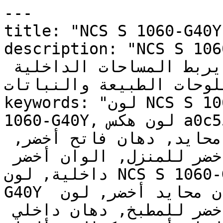
---

title: "NCS S 1060-G40Y | وان | دهانات تايم
description: "NCS S 1060-G40Y  النطاق
دافئ وهادئ، يتميز بعمق عضوي يربط المساحات الداخلية 
بلوحات الطبيعة والنباتات."
keywords: "لون NCS S 1060-G40Y, كود اللون NCS S 
1060-G40Y, لون هكس a0c553, دهان أخضر, طلاء أخضر, 
ألوان أخضر للجدران, أخضر محايد, دهان فاتح أخضر, 
لون أخضر للغرف, لون أخضر للمنزل, الوان أخضر 
داخلية, لون NCS S 1060-G40Y للدهان, NCS S 1060-
G40Y دهان, ألوان أخضر فاتح, دهان محايد أخضر, لون 
رمادي تحتي أخضر, ألوان أخضر للمطبخ, دهان داخلي 