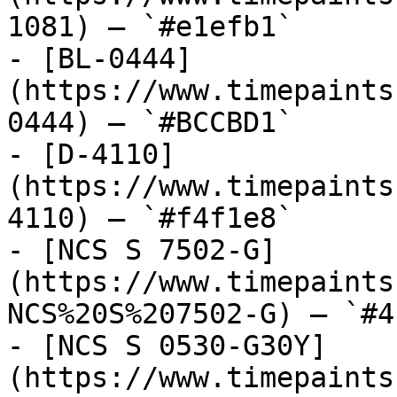
1081) — `#e1efb1`

- [BL-0444]
(https://www.timepaints
0444) — `#BCCBD1`

- [D-4110]
(https://www.timepaints
4110) — `#f4f1e8`

- [NCS S 7502-G]
(https://www.timepaints
NCS%20S%207502-G) — `#4
- [NCS S 0530-G30Y]
(https://www.timepaints