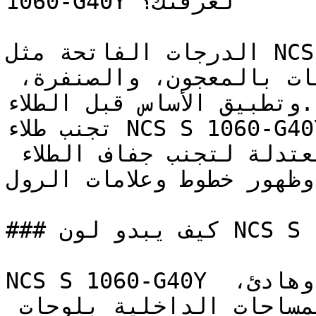
1060-G40Y لغرفتك؟

الدرجات الفاتحة مثل NCS S 1060-G40Y تتطلب تجهيزاً 
سليماً للسطح — معالجة التشققات بالمعجون، والصنفرة، 
وتطبيق الأساس قبل الطلاء.

تجنب طلاء NCS S 1060-G40Y تحت أشعة الشمس المباشرة؛ 
يُفضل الطلاء في الأوقات المعتدلة لتجنب جفاف الطلاء 
 وظهور خطوط وعلامات الرول
### كيف يبدو لون NCS S 1060-G40Y على جدران المنزل؟

NCS S 1060-G40Y أخضر متوسط النطاق، دافئ وهادئ، 
يتميز بعمق عضوي يربط المساحات الداخلية بلوحات 