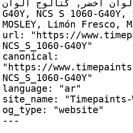
, لوحة ألوان أخضر, كتالوج ألوان
G40Y, NCS S 1060-G40Y, 
MOSLEY, Limón Fresco, M
url: "https://www.timep
NCS_S_1060-G40Y"

canonical: 
"https://www.timepaints
NCS_S_1060-G40Y"

language: "ar"

site_name: "Timepaints-
og_type: "website"

---
