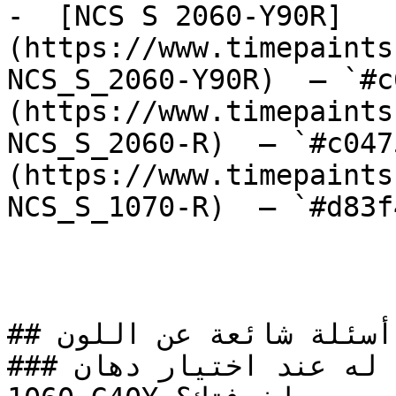
-  [NCS S 2060-Y90R]
(https://www.timepaints
NCS_S_2060-Y90R)  — `#c
(https://www.timepaints
NCS_S_2060-R)  — `#c047
(https://www.timepaints
NCS_S_1070-R)  — `#d83f
## أسئلة شائعة عن اللون

### ما الذي يجب الانتباه له عند اختيار دهان NCS S 