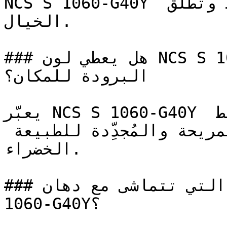
NCS S 1060-G40Y الإيجابية التي تحفز النشاط وتطلق 
الخيال.

### هل يعطي لون NCS S 1060-G40Y إحساساً بالدفء أم 
البرودة للمكان؟

يعبّر NCS S 1060-G40Y عن التوازن والتجدد، ليربط 
البيئات الداخلية بالخصائص المريحة والمُجدِّدة للطبيعة 
الخضراء.

### ما هي تدرجات الألوان التي تتماشى مع دهان NCS S 
1060-G40Y؟
