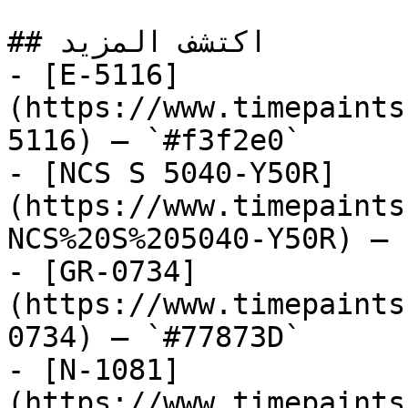
## اكتشف المزيد

- [E-5116]
(https://www.timepaints
5116) — `#f3f2e0`

- [NCS S 5040-Y50R]
(https://www.timepaints
NCS%20S%205040-Y50R) — 
- [GR-0734]
(https://www.timepaints
0734) — `#77873D`

- [N-1081]
(https://www.timepaints