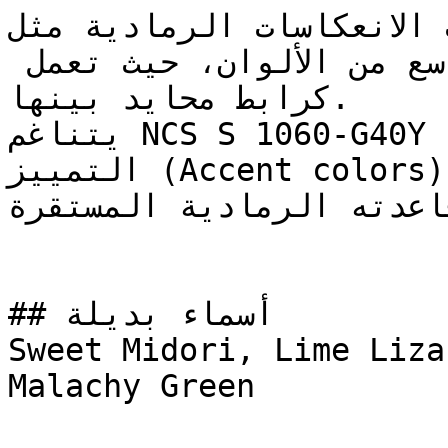
الألوان ذات الانعكاسات الرمادية مثل 
تتناسق بشكل ممتاز مع طيف واسع من الألوان، حيث تعمل 
كرابط محايد بينها.

يتناغم NCS S 1060-G40Y بسهولة تامة مع ألوان 
التمييز (Accent colors) الدافئة والباردة على حد 
قاعدته الرمادية المستقرة
## أسماء بديلة

Sweet Midori, Lime Liza
Malachy Green
