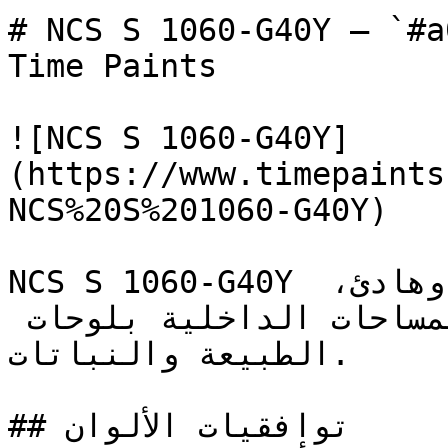
# NCS S 1060-G40Y — `#a0c553` — ون
Time Paints

![NCS S 1060-G40Y]
(https://www.timepaints
NCS%20S%201060-G40Y)

NCS S 1060-G40Y أخضر متوسط النطاق، دافئ وهادئ، 
يتميز بعمق عضوي يربط المساحات الداخلية بلوحات 
الطبيعة والنباتات.

## توافقيات الألوان
