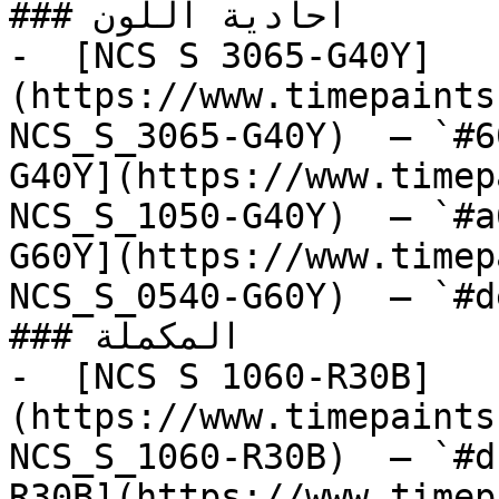
### أحادية اللون

-  [NCS S 3065-G40Y]
(https://www.timepaints
NCS_S_3065-G40Y)  — `#6
G40Y](https://www.timep
NCS_S_1050-G40Y)  — `#a
G60Y](https://www.timep
NCS_S_0540-G60Y)  — `#d
### المكملة

-  [NCS S 1060-R30B]
(https://www.timepaints
NCS_S_1060-R30B)  — `#d
R30B](https://www.timep