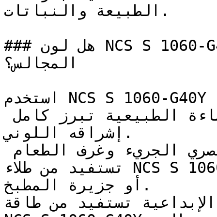
الطبيعة والنباتات.

### هل لون NCS S 1060-G40Y مناسب لغرف النوم أو 
المجالس؟

استخدم NCS S 1060-G40Y في الغرف المضاءة جيداً 
لتعظيم تأثيره البصري — فالإضاءة الطبيعية تبرز كامل 
إشراقه اللوني.

المطابخ ذات التصميم العصري الجريء وغرف الطعام 
تستفيد من طلاء NCS S 1060-G40Y على الخزائن السفلية 
أو جزيرة المطبخ.

الإبداعية تستفيد من طاقة