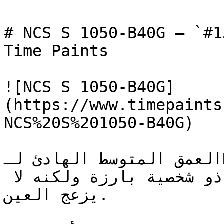
# NCS S 1050-B40G — `#15bfc4` — ون
Time Paints

![NCS S 1050-B40G]
(https://www.timepaints
NCS%20S%201050-B40G)

العمق المتوسط الهادئ لـNCS S 1050-B40G يخلق مساحات 
تتسم بالأناقة الهادئة — لون ذو شخصية بارزة ولكنه لا 
يزعج العين.
