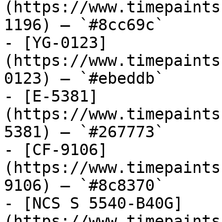
(https://www.timepaints
1196) — `#8cc69c`

- [YG-0123]
(https://www.timepaints
0123) — `#ebeddb`

- [E-5381]
(https://www.timepaints
5381) — `#267773`

- [CF-9106]
(https://www.timepaints
9106) — `#8c8370`

- [NCS S 5540-B40G]
(https://www.timepaints