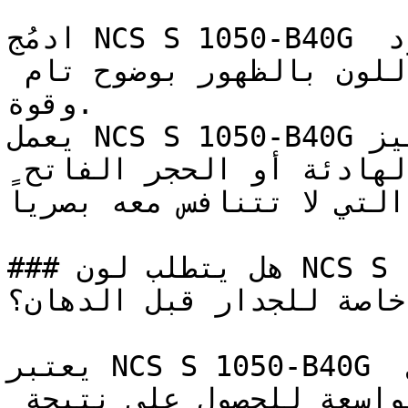
ادمُج NCS S 1050-B40G مع الأبيض الناصع أو الأسود 
العميق للسماح لقيمة هذا اللون بالظهور بوضوح تام 
وقوة.

يعمل NCS S 1050-B40G بامتياز كلون تمييز (Accent) 
على خلفيات من ألوان الجريج الهادئة أو الحجر الفاتح 
التي لا تتنافس معه بصرياً.

### هل يتطلب لون NCS S 1050-B40G تأسيس أو معالجة 
خاصة للجدار قبل الدهان؟

يعتبر NCS S 1050-B40G مثالياً للتطبيق باستخدام رول 
الطلاء على مساحات الجدران الواسعة للحصول على نتيجة 