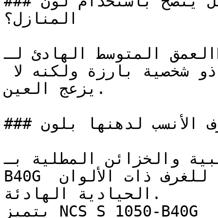
### هل يُنصح باستخدام لون NCS S 1050-B40G لطلاء 
المنازل؟

العمق المتوسط الهادئ لـNCS S 1050-B40G يخلق مساحات 
تتسم بالأناقة الهادئة — لون ذو شخصية بارزة ولكنه لا 
يزعج العين.

### ما هي الغرف الأنسب لدهنها بلون NCS S 1050-B40G؟

ث الجانبية والخزائن المطلية بـ
B40G تضيف لمسة حيوية رائعة للغرف ذات الألوان 
الحيادية الهادئة.

يتميز NCS S 1050-B40G في الفراغات التجارية 