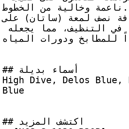
ناعمة وخالية من الخطوط.

إضافة نصف لمعة (ساتان) على NCS S 1050-B40G
الجدار عمقاً خفيفاً مع سهولة في التنظيف، مما يجعله 
جداً للمطابخ ودورات المياه
## أسماء بديلة

High Dive, Delos Blue, 
Blue

## اكتشف المزيد
