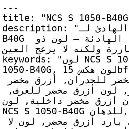
---

title: "NCS S 1050-B40G | وان | دهانات تايم
description: "العمق المتوسط الهادئ لـNCS S 1050-
B40G يخلق مساحات تتسم بالأناقة الهادئة — لون ذو 
 بارزة ولكنه لا يزعج العين
keywords: "لون NCS S 1050-B40G, كود اللون NCS S 
1050-B40G, لون هكس 15bfc4, دهان أزرق مخضر, طلاء 
أزرق مخضر, ألوان أزرق مخضر للجدران, أزرق مخضر 
بارد, دهان فاتح أزرق مخضر, لون أزرق مخضر للغرف, 
ن أزرق مخضر داخلية, لون
NCS S 1050-B40G للدهان, NCS S 1050-B40G دهان, 
ألوان أزرق مخضر فاتح, دهان بارد أزرق مخضر, لون لا 