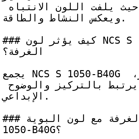
كالمقاهي ومحلات التجزئة، حيث يلفت اللون الانتباه 
ويعكس النشاط والطاقة.

### كيف يؤثر لون NCS S 1050-B40G على الإضاءة واتساع 
الغرفة؟

يجمع NCS S 1050-B40G بين صفاء الأزرق وتجدد الأخضر، 
منتجاً لوناً متطوراً وراقياً يرتبط بالتركيز والوضوح 
الإبداعي.

### كيف أنسق ديكور الغرفة مع لون البوية NCS S 
1050-B40G؟
