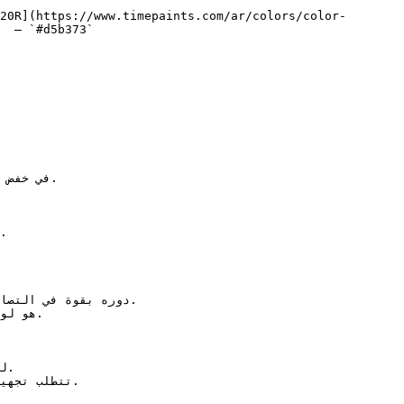
20R](https://www.timepaints.com/ar/colors/color-
  — `#d5b373`  
