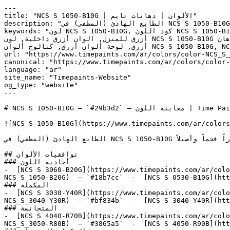
---

title: "NCS S 1050-B10G | الألوان | دهانات تايم"

description: "الطابع الهادئ (المطفي) في NCS S 1050-B10G يمنحه جودة خالدة — يتجاوز صيحات الأزرق الساطع ليقدم حضوراً فخماً وأصيلاً."

keywords: "لون NCS S 1050-B10G, كود اللون NCS S 1050-B10G, لون هكس 29b3d2, دهان أزرق, طلاء أزرق, ألوان أزرق للجدران, أزرق بارد, دهان فاتح أزرق, لون أزرق للغرف, لون 
أزرق للمنزل, الوان أزرق داخلية, لون NCS S 1050-B10G للدهان, NCS S 1050-B10G دهان, ألوان أزرق فاتح, دهان بارد أزرق, لون لا يوجد تحتي أزرق, ألوان أزرق للمطبخ, دهان داخلي 
أزرق, لوحة ألوان أزرق, كتالوج ألوان NCS S 1050-B10G, NCS S 1050-B10G, Reboot, Boyzone, CORNFLOWER, Major Blue, Dream I Can Fly"

url: "https://www.timepaints.com/ar/colors/color-NCS_S_
canonical: "https://www.timepaints.com/ar/colors/color-
language: "ar"

site_name: "Timepaints-Website"

og_type: "website"

---

# NCS S 1050-B10G — `#29b3d2` — معاينة اللون | Time Paints

![NCS S 1050-B10G](https://www.timepaints.com/ar/colors
الطابع الهادئ (المطفي) في NCS S 1050-B10G يمنحه جودة خالدة — يتجاوز صيحات الأزرق الساطع ليقدم حضوراً فخماً وأصيلاً.

## توافقيات الألوان

### أحادية اللون

-  [NCS S 3060-B20G](https://www.timepaints.com/ar/colo
NCS_S_1050-B20G)  — `#18b7cc`  -  [NCS S 0530-B10G](htt
### المكملة

-  [NCS S 3030-Y40R](https://www.timepaints.com/ar/colo
NCS_S_3040-Y30R)  — `#bf834b`  -  [NCS S 3040-Y40R](htt
### المتجانسة

-  [NCS S 4040-R70B](https://www.timepaints.com/ar/colo
NCS_S_3050-R80B)  — `#3865a5`  -  [NCS S 4050-R90B](htt