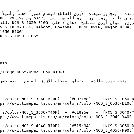
1050-B10G"

NCS_S_1050-B10G"

/image-NCS%20S%201050-B10G)

rs/color-NCS_S_3060-B20G)  — `#00718a`  -  [NCS S 1050-B
ps://www.timepaints.com/ar/colors/color-NCS_S_0530-B10G)
rs/color-NCS_S_3030-Y40R)  — `#c1895e`  -  [NCS S 3040-Y
ps://www.timepaints.com/ar/colors/color-NCS_S_3040-Y40R)
rs/color-NCS_S_4040-R70B)  — `#515c94`  -  [NCS S 3050-R
ps://www.timepaints.com/ar/colors/color-NCS_S_4050-R90B)