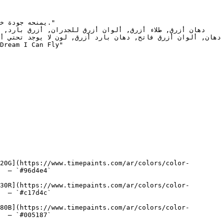
20G](https://www.timepaints.com/ar/colors/color-
  — `#96d4e4`  

30R](https://www.timepaints.com/ar/colors/color-
  — `#c17d4c`  

80B](https://www.timepaints.com/ar/colors/color-
  — `#005187`  
