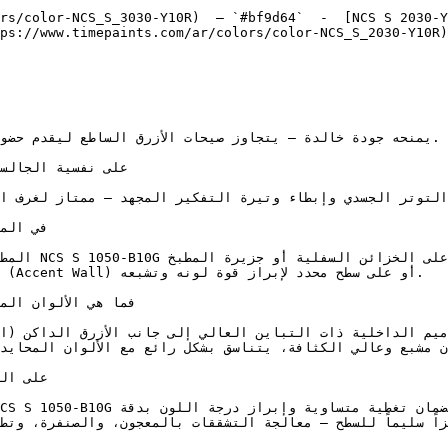
rs/color-NCS_S_3030-Y10R)  — `#bf9d64`  -  [NCS S 2030-Y
ps://www.timepaints.com/ar/colors/color-NCS_S_2030-Y10R)
على ال.
