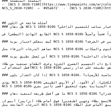
### المكملة المنفصلة

-  [NCS S 3030-Y10R](https://www.timepaints.com/ar/colo
NCS_S_2030-Y20R)  — `#d5ab72`  -  [NCS S 2030-Y10R](htt
## أسئلة شائعة عن اللون

### هل دهان NCS S 1050-B10G خيار مناسب للتصميم الداخلي؟

الطابع الهادئ (المطفي) في NCS S 1050-B10G يمنحه جودة خالدة — يتجاوز صيحات الأزرق الساطع ليقدم حضوراً فخماً وأصيلاً.

### كيف ينعكس اختيار بوية NCS S 1050-B10G على نفسية الجالسين في الغرفة؟

تساهم الدرجات الزرقاء مثل NCS S 1050-B10G في خفض التوتر الجسدي وإبطاء وتيرة التفكير المجهد — ممتاز لغرف النوم والمكاتب.

### أين يُفضل تطبيق بوية NCS S 1050-B10G في المساحات الداخلية؟

المطابخ ذات التصميم العصري الجريء وغرف الطعام تستفيد من طلاء NCS S 1050-B10G خزائن السفلية أو جزيرة المطبخ
أفضل استخدام لـNCS S 1050-B10G هو تطبيقه على جدار رئيسي (Accent Wall) أو على سطح محدد لإبراز قوة لونه وتشبعه.

### إذا كان الجدار بلون NCS S 1050-B10G، فما هي الألوان المناسبة للأرضيات؟

يؤدي NCS S 1050-B10G دوره بقوة في التصاميم الداخلية ذات التباين العالي إلى جانب الأزرق الداكن (الكحلي)، أو الأسود، أو الأبيض الطبيعي.

NCS S 1050-B10G هو لون مشبع وعالي الكثافة، يتناسق بشكل رائع مع الألوان المحايدة المتباينة بقوة لتحقيق أقصى تأثير بصري.

### ما هي أفضل طريقة لتنفيذ دهان NCS S 1050-B10G على الجدران؟

يُنصح بطلاء وجهين (طبقتين) فوق أساس طلاء (برايمر) أبيض لـNCS S 1050-B10G لضمان تغطية متساوية وإبراز درجة اللون بدقة.

الدرجات الفاتحة مثل NCS S 1050-B10G تتطلب تجهيزاً سليماً للسطح — معالجة التشققات بالمعجون، والصنفرة، وتطبيق الأساس قبل الطلاء.
