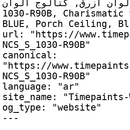
ألوان أزرق, كتالوج ألوان NCS S 1030-R90B, NCS 
1030-R90B, Charismatic 
BLUE, Porch Ceiling, Bl
url: "https://www.timep
NCS_S_1030-R90B"

canonical: 
"https://www.timepaints
NCS_S_1030-R90B"

language: "ar"

site_name: "Timepaints-
og_type: "website"

---
