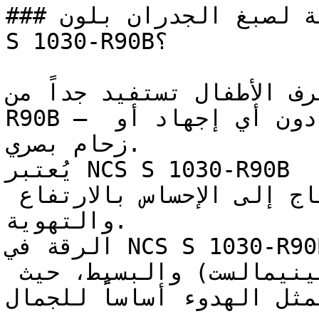
### ما هي المساحات المثالية لصبغ الجدران بلون NCS 
S 1030-R90B؟

ياه وغرف الأطفال تستفيد جداً من
R90B — فنعومته تخلق بيئة مريحة دون أي إجهاد أو 
زحام بصري.

يُعتبر NCS S 1030-R90B ممتازاً للأسقف والأجزاء العلوية 
من الجدران في الغرف التي تحتاج إلى الإحساس بالارتفاع 
والتهوية.

الرقة في NCS S 1030-R90B تجعله مثالياً للتصاميم 
الداخلية ذات الطابع (المينيمالست) والبسيط، حيث 
يمثل الهدوء أساساً للجمال.