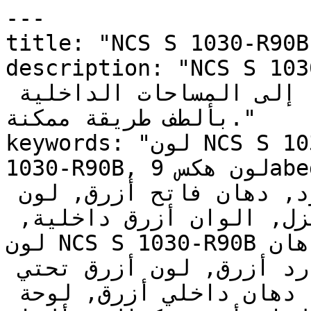
---

title: "NCS S 1030-R90B | وان | دهانات تايم
description: "NCS S 1030-R90B وناعم جداً
يجلب إحساس السماء الصافية إلى المساحات الداخلية 
بألطف طريقة ممكنة."

keywords: "لون NCS S 1030-R90B, كود اللون NCS S 
1030-R90B, لون هكس 9abeda, دهان أزرق, طلاء أزرق, 
ألوان أزرق للجدران, أزرق بارد, دهان فاتح أزرق, لون 
أزرق للغرف, لون أزرق للمنزل, الوان أزرق داخلية, 
لون NCS S 1030-R90B للدهان, NCS S 1030-R90B دهان, 
ألوان أزرق فاتح, دهان بارد أزرق, لون أزرق تحتي 
أزرق, ألوان أزرق للمطبخ, دهان داخلي أزرق, لوحة 