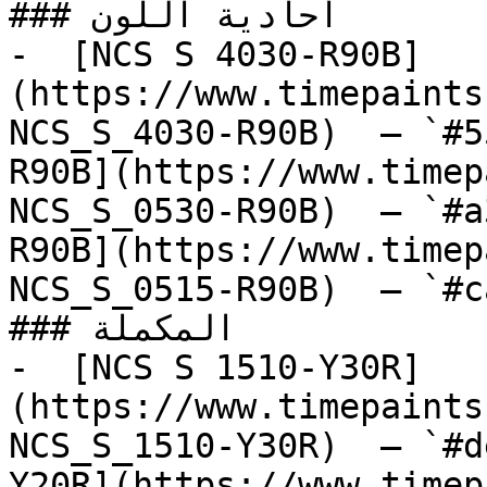
### أحادية اللون

-  [NCS S 4030-R90B]
(https://www.timepaints
NCS_S_4030-R90B)  — `#5
R90B](https://www.timep
NCS_S_0530-R90B)  — `#a
R90B](https://www.timep
NCS_S_0515-R90B)  — `#c
### المكملة

-  [NCS S 1510-Y30R]
(https://www.timepaints
NCS_S_1510-Y30R)  — `#d
Y20R](https://www.timep