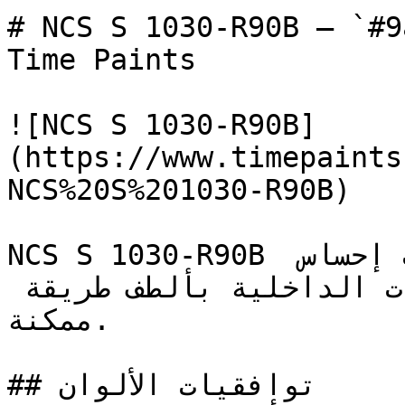
# NCS S 1030-R90B — `#9abeda` — ون
Time Paints

![NCS S 1030-R90B]
(https://www.timepaints
NCS%20S%201030-R90B)

NCS S 1030-R90B أزرق فاتح وناعم جداً، يجلب إحساس 
السماء الصافية إلى المساحات الداخلية بألطف طريقة 
ممكنة.

## توافقيات الألوان
