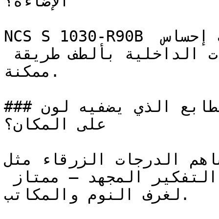
الإضاءة؟

NCS S 1030-R90B أزرق فاتح وناعم جداً، يجلب إحساس 
السماء الصافية إلى المساحات الداخلية بألطف طريقة 
ممكنة.

### ما هو الطابع الذي يضفيه لون NCS S 1030-R90B 
على المكان؟

تساهم الدرجات الزرقاء مثل NCS S 1030-R90B خفض
التوتر الجسدي وإبطاء وتيرة التفكير المجهد — ممتاز 
لغرف النوم والمكاتب.
