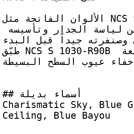
الألوان الفاتحة مثل NCS S 1030-R90B تبرز تفاصيل 
وخشونة السطح — تأكد من لياسة الجدار وتأسيسه 
ن وصنفرته جيداً قبل البدء
طبّق NCS S 1030-R90B بلمعة مطفية (مطفي) أو ربع لمعة 
إخفاء عيوب السطح البسيطة
## أسماء بديلة

Charismatic Sky, Blue G
Ceiling, Blue Bayou
