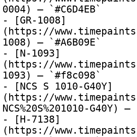
0004) — `#C6D4EB`

- [GR-1008]
(https://www.timepaints
1008) — `#A6B09E`

- [N-1093]
(https://www.timepaints
1093) — `#f8c098`

- [NCS S 1010-G40Y]
(https://www.timepaints
NCS%20S%201010-G40Y) — 
- [H-7138]
(https://www.timepaints