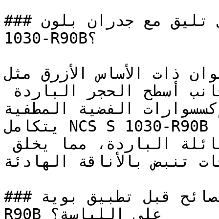
### ما ألوان الأثاث التي تليق مع جدران بلون NCS S 
1030-R90B؟

تؤدي الألوان ذات الأساس الأزرق مثل NCS
دوراً ممتازاً إلى جانب أسطح الحجر الباردة 
لإكسسوارات الفضية المطفية
يتكامل NCS S 1030-R90B بشكل رائع مع تدرجات الأزرق 
الفاتح والرمادي ضمن العائلة الباردة، مما يخلق 
حات تنبض بالأناقة الهادئة
### ما هي أهم النصائح قبل تطبيق بوية NCS S 1030-
R90B على اللياسة؟
