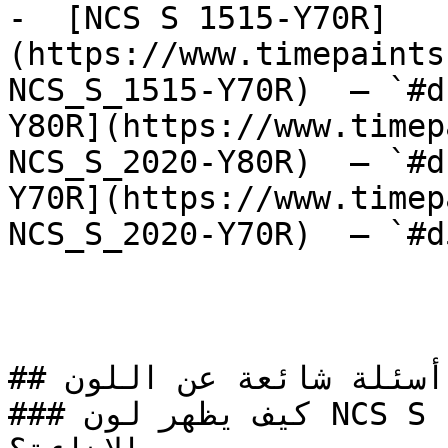
-  [NCS S 1515-Y70R]
(https://www.timepaints
NCS_S_1515-Y70R)  — `#d
Y80R](https://www.timep
NCS_S_2020-Y80R)  — `#d
Y70R](https://www.timep
NCS_S_2020-Y70R)  — `#d
## أسئلة شائعة عن اللون

### كيف يظهر لون NCS S 1030-R90B في الغرف مع 