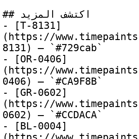
## اكتشف المزيد

- [T-8131]
(https://www.timepaints
8131) — `#729cab`

- [OR-0406]
(https://www.timepaints
0406) — `#CA9F8B`

- [GR-0602]
(https://www.timepaints
0602) — `#CCDACA`

- [BL-0004]
(https://www.timepaints