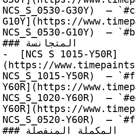
NCS_S_0530-G30Y)  — `#c
G10Y](https://www.timep
NCS_S_0530-G10Y)  — `#b
### المتجانسة

-  [NCS S 1015-Y50R]
(https://www.timepaints
NCS_S_1015-Y50R)  — `#f
Y60R](https://www.timep
NCS_S_1020-Y60R)  — `#e
Y60R](https://www.timep
NCS_S_0520-Y60R)  — `#f
### المكملة المنفصلة
