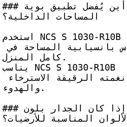
### أين يُفضل تطبيق بوية NCS S 1030-R10B في 
المساحات الداخلية؟

استخدم NCS S 1030-R10B في الممرات ومداخل المنزل 
لخلق استمرارية بصرية وإحساس بانسيابية المساحة في 
كامل المنزل.

يناسب NCS S 1030-R10B غرف النوم وغرف القراءة 
الهادئة بشكل خاص، حيث تدعم نغمته الرقيقة الاسترخاء 
والهدوء.

### إذا كان الجدار بلون NCS S 1030-R10B، فما هي 
الألوان المناسبة للأرضيات؟