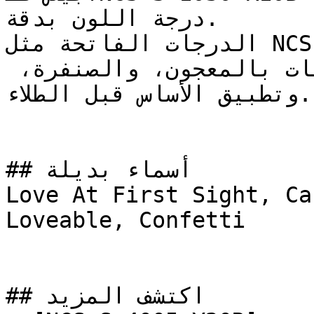
درجة اللون بدقة.

الدرجات الفاتحة مثل NCS S 1030-R10B تتطلب تجهيزاً 
سليماً للسطح — معالجة التشققات بالمعجون، والصنفرة، 
وتطبيق الأساس قبل الطلاء.

## أسماء بديلة

Love At First Sight, Ca
Loveable, Confetti

## اكتشف المزيد
