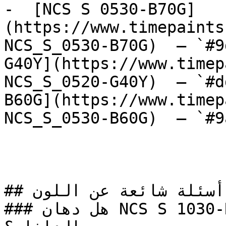
-  [NCS S 0530-B70G]
(https://www.timepaints
NCS_S_0530-B70G)  — `#9
G40Y](https://www.timep
NCS_S_0520-G40Y)  — `#d
B60G](https://www.timep
NCS_S_0530-B60G)  — `#9
## أسئلة شائعة عن اللون

### هل دهان NCS S 1030-R10B خيار مناسب للتصميم 