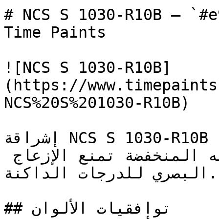
# NCS S 1030-R10B — `#e9aab2` — ون
Time Paints

![NCS S 1030-R10B]
(https://www.timepaints
NCS%20S%201030-R10B)

إشراقة NCS S 1030-R10B تجعل من الممكن تطبيق الأحمر 
على كامل الغرفة — فكثافته المنخفضة تمنع الإزعاج 
البصري للدرجات الداكنة.

## توافقيات الألوان
