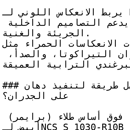
يربط الانعكاس اللوني لـ NCS S 1030-R10B بالمنطقة 
الأدفأ في عجلة الألوان، مما يدعم التصاميم الداخلية 
الجريئة والغنية.

الألوان ذات الانعكاسات الحمراء مثل N
ترتبط بشكل طبيعي مع ألوان التيراكوتا، والصدأ، 
لبرغندي الترابية العميقة
### ما هي أفضل طريقة لتنفيذ دهان NCS S 1030-R10B 
على الجدران؟

يُنصح بطلاء وجهين (طبقتين) فوق أساس طلاء (برايمر) 
أبيض لـNCS S 1030-R10B لضمان تغطية متساوية وإبراز 