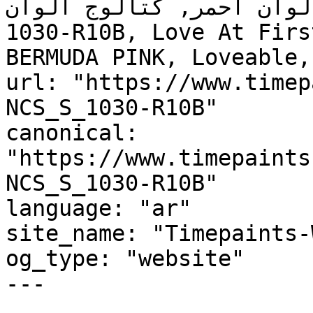
ألوان أحمر, كتالوج ألوان NCS S 1030-R10B, NCS 
1030-R10B, Love At Firs
BERMUDA PINK, Loveable,
url: "https://www.timep
NCS_S_1030-R10B"

canonical: 
"https://www.timepaints
NCS_S_1030-R10B"

language: "ar"

site_name: "Timepaints-
og_type: "website"

---
