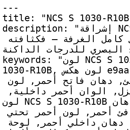
---

title: "NCS S 1030-R10B | وان | دهانات تايم
description: "إشراقة NCS S 1030-R10B تجعل من 
الممكن تطبيق الأحمر على كامل الغرفة — فكثافته 
اج البصري للدرجات الداكنة
keywords: "لون NCS S 1030-R10B, كود اللون NCS S 
1030-R10B, لون هكس e9aab2, دهان أحمر, طلاء أحمر, 
ألوان أحمر للجدران, أحمر دافئ, دهان فاتح أحمر, لون 
أحمر للغرف, لون أحمر للمنزل, الوان أحمر داخلية, 
لون NCS S 1030-R10B للدهان, NCS S 1030-R10B دهان, 
ألوان أحمر فاتح, دهان دافئ أحمر, لون أحمر تحتي 
أحمر, ألوان أحمر للمطبخ, دهان داخلي أحمر, لوحة 