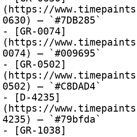
(https://www.timepaints
0630) — `#7DB285`

- [GR-0074]
(https://www.timepaints
0074) — `#009695`

- [GR-0502]
(https://www.timepaints
0502) — `#C8DAD4`

- [D-4235]
(https://www.timepaints
4235) — `#79bfda`

- [GR-1038]