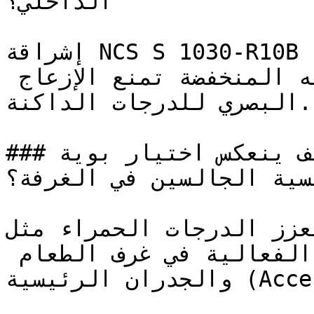
الداخلي؟

إشراقة NCS S 1030-R10B تجعل من الممكن تطبيق الأحمر 
على كامل الغرفة — فكثافته المنخفضة تمنع الإزعاج 
البصري للدرجات الداكنة.

### كيف ينعكس اختيار بوية NCS S 1030-R10B على 
فسية الجالسين في الغرفة؟
تُعزز الدرجات الحمراء مثل NCS S 1030-R10B ليقظة
الجسدية، مما يجعلها شديدة الفعالية في غرف الطعام 
والجدران الرئيسية (Accent Walls).
