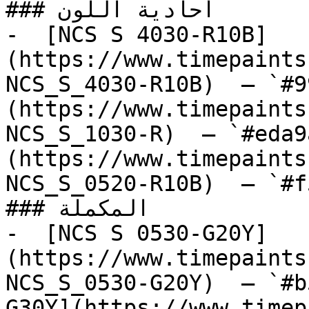
### أحادية اللون

-  [NCS S 4030-R10B]
(https://www.timepaints
NCS_S_4030-R10B)  — `#9
(https://www.timepaints
NCS_S_1030-R)  — `#eda9
(https://www.timepaints
NCS_S_0520-R10B)  — `#f
### المكملة

-  [NCS S 0530-G20Y]
(https://www.timepaints
NCS_S_0530-G20Y)  — `#b
G30Y](https://www.timep