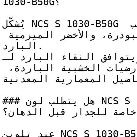
1030-B50G؟

يُشكّل NCS S 1030-B50G لوحات راقية جداً إلى جانب 
الرمادي الحمامي، والأزرق البودرة، والأخضر الميرمية 
البارد.

يتوافق النقاء البارد لـ NCS S 1030-B50G مع 
الخرسانة المصقولة، والأرضيات الخشبية الباردة، 
فاصيل المعمارية المعدنية
### هل يتطلب لون NCS S 1030-B50G تأسيس أو معالجة 
خاصة للجدار قبل الدهان؟

عند تلوين NCS S 1030-B50G، تأكد من استخدام أساس 