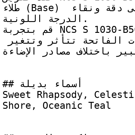
طلاء (Base) أبيض عالي الجودة للحفاظ على دقة ونقاء 
الدرجة اللونية.

قم بتجربة NCS S 1030-B50G على مساحة صغيرة أو لوحة 
عينة قبل اعتماده — فالدرجات الفاتحة تتأثر وتتغير 
كبير باختلاف مصادر الإضاءة
## أسماء بديلة

Sweet Rhapsody, Celesti
Shore, Oceanic Teal
