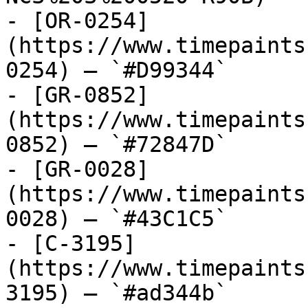
- [OR-0254]
(https://www.timepaints
0254) — `#D99344`

- [GR-0852]
(https://www.timepaints
0852) — `#72847D`

- [GR-0028]
(https://www.timepaints
0028) — `#43C1C5`

- [C-3195]
(https://www.timepaints
3195) — `#ad344b`
