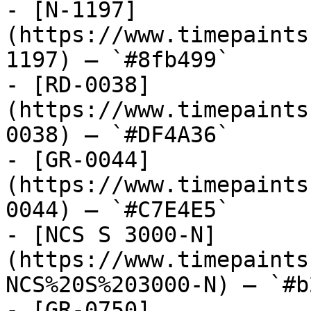
- [N-1197]
(https://www.timepaints
1197) — `#8fb499`

- [RD-0038]
(https://www.timepaints
0038) — `#DF4A36`

- [GR-0044]
(https://www.timepaints
0044) — `#C7E4E5`

- [NCS S 3000-N]
(https://www.timepaints
NCS%20S%203000-N) — `#b
- [GR-0750]