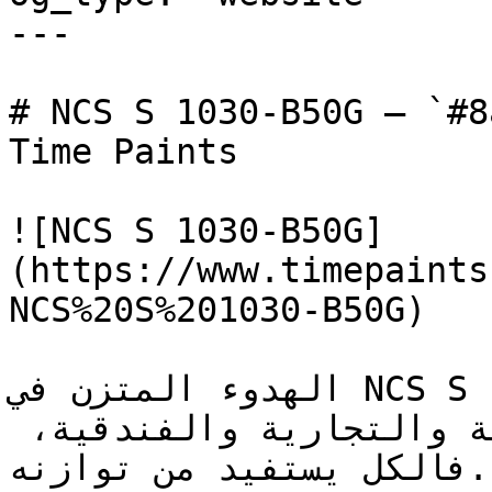
---

# NCS S 1030-B50G — `#8acdca` — ون
Time Paints

![NCS S 1030-B50G]
(https://www.timepaints
NCS%20S%201030-B50G)

الهدوء المتزن في NCS S 1030-B50G يجعله ناجحاً جداً 
عبر مختلف المشاريع — السكنية والتجارية والفندقية، 
فالكل يستفيد من توازنه.
