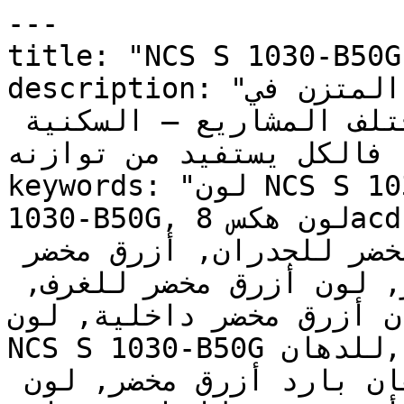
---

title: "NCS S 1030-B50G | وان | دهانات تايم
description: "الهدوء المتزن في NCS S 1030-B50G 
يجعله ناجحاً جداً عبر مختلف المشاريع — السكنية 
، فالكل يستفيد من توازنه
keywords: "لون NCS S 1030-B50G, كود اللون NCS S 
1030-B50G, لون هكس 8acdca, دهان أزرق مخضر, طلاء 
أزرق مخضر, ألوان أزرق مخضر للجدران, أزرق مخضر 
بارد, دهان فاتح أزرق مخضر, لون أزرق مخضر للغرف, 
ن أزرق مخضر داخلية, لون
NCS S 1030-B50G للدهان, NCS S 1030-B50G دهان, 
ألوان أزرق مخضر فاتح, دهان بارد أزرق مخضر, لون 