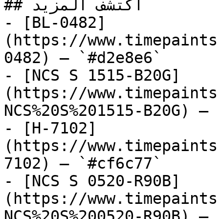
## اكتشف المزيد

- [BL-0482]
(https://www.timepaints
0482) — `#d2e8e6`

- [NCS S 1515-B20G]
(https://www.timepaints
NCS%20S%201515-B20G) — 
- [H-7102]
(https://www.timepaints
7102) — `#cf6c77`

- [NCS S 0520-R90B]
(https://www.timepaints
NCS%20S%200520-R90B) — 