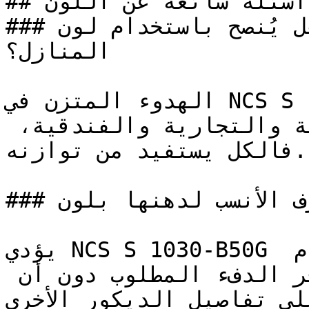
## أسئلة شائعة عن اللون

### هل يُنصح باستخدام لون NCS S 1030-B50G لطلاء 
المنازل؟

الهدوء المتزن في NCS S 1030-B50G يجعله ناجحاً جداً 
عبر مختلف المشاريع — السكنية والتجارية والفندقية، 
فالكل يستفيد من توازنه.

### ما هي الغرف الأنسب لدهنها بلون NCS S 1030-B50G؟

يؤدي NCS S 1030-B50G دوراً رائعاً في مساحات الطعام 
والمطابخ المفتوحة، حيث يوفر الدفء المطلوب دون أن 
على تفاصيل الديكور الأخرى