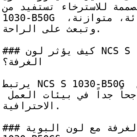
المصممة للاسترخاء تستفيد من
1030-B50G الذي يخلق بيئة بصرية هادئة، متوازنة، 
وتبعث على الراحة.

### كيف يؤثر لون NCS S 1030-B50G على الإضاءة واتساع 
الغرفة؟

يرتبط NCS S 1030-B50G بالتواصل الواضح والإبداع 
الموزون، وهي صفات تجعله ناجحاً جداً في بيئات العمل 
الاحترافية.

### كيف أنسق ديكور الغرفة مع لون البوية NCS S 