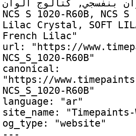
ان بنفسجي, كتالوج ألوان
NCS S 1020-R60B, NCS S 
Lilac Crystal, SOFT LIL
French Lilac"

url: "https://www.timep
NCS_S_1020-R60B"

canonical: 
"https://www.timepaints
NCS_S_1020-R60B"

language: "ar"

site_name: "Timepaints-
og_type: "website"

---
