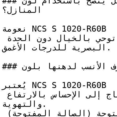
### هل يُنصح باستخدام لون NCS S 1020-R60B لطلاء 
المنازل؟

نعومة NCS S 1020-R60B تجعل اللون البنفسجي محبباً 
للجميع — فكثافته المنخفضة توحي بالخيال دون الحدة 
البصرية للدرجات الأغمق.

### ما هي الغرف الأنسب لدهنها بلون NCS S 1020-R60B؟

يُعتبر NCS S 1020-R60B ممتازاً للأسقف والأجزاء العلوية 
من الجدران في الغرف التي تحتاج إلى الإحساس بالارتفاع 
والتهوية.

المساحات المعيشية المفتوحة (الصالة المفتوحة) 