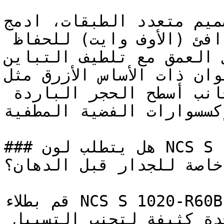
لتصميم متعدد الطبقات، ادمج NCS S 1020-R6
اللافندر الثلجي والأبيض الدافئ (الأوف وايت) للحفاظ 
ى العمق مع تلطيف التباين
تؤدي الألوان ذات الأساس الأزرق مثل NCS
دوراً ممتازاً إلى جانب أسطح الحجر الباردة 
لإكسسوارات الفضية المطفية
### هل يتطلب لون NCS S 1020-R60B تأسيس أو معالجة 
خاصة للجدار قبل الدهان؟

قم بطلاء NCS S 1020-R60B على شكل طبقات رقيقة 
ومتساوية بدلاً من طبقة واحدة كثيفة لتجنب التسييل 