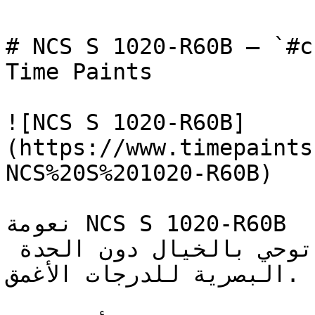
# NCS S 1020-R60B — `#ccc6df` — ون
Time Paints

![NCS S 1020-R60B]
(https://www.timepaints
NCS%20S%201020-R60B)

نعومة NCS S 1020-R60B تجعل اللون البنفسجي محبباً 
للجميع — فكثافته المنخفضة توحي بالخيال دون الحدة 
البصرية للدرجات الأغمق.
