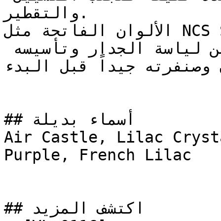
والتقطير.

الألوان الفاتحة مثل NCS S 1020-R60B تبرز تفاصيل 
وخشونة السطح — تأكد من لياسة الجدار وتأسيسه 
ن وصنفرته جيداً قبل البدء
## أسماء بديلة

Air Castle, Lilac Cryst
Purple, French Lilac

## اكتشف المزيد
