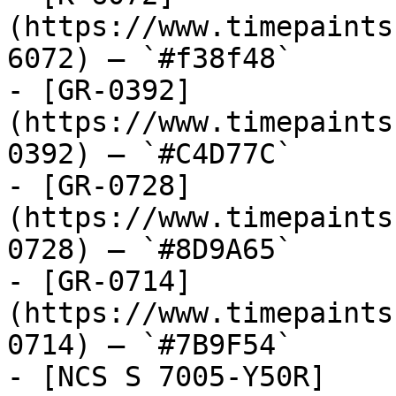
(https://www.timepaints
6072) — `#f38f48`

- [GR-0392]
(https://www.timepaints
0392) — `#C4D77C`

- [GR-0728]
(https://www.timepaints
0728) — `#8D9A65`

- [GR-0714]
(https://www.timepaints
0714) — `#7B9F54`

- [NCS S 7005-Y50R]