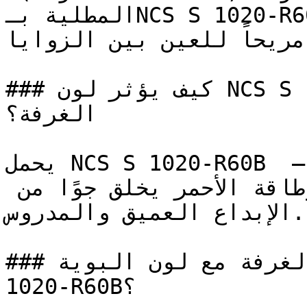
المطلية بـNCS S 1020-R60B تكتسب جواً أنيقاً ومرتباً 
ً مريحاً للعين بين الزوايا
### كيف يؤثر لون NCS S 1020-R60B على الإضاءة واتساع 
الغرفة؟

يحمل NCS S 1020-R60B مستوى عاطفياً متعدد الطبقات — 
فمزيجه بين الهدوء الأزرق وطاقة الأحمر يخلق جوًا من 
الإبداع العميق والمدروس.

### كيف أنسق ديكور الغرفة مع لون البوية NCS S 
1020-R60B؟
