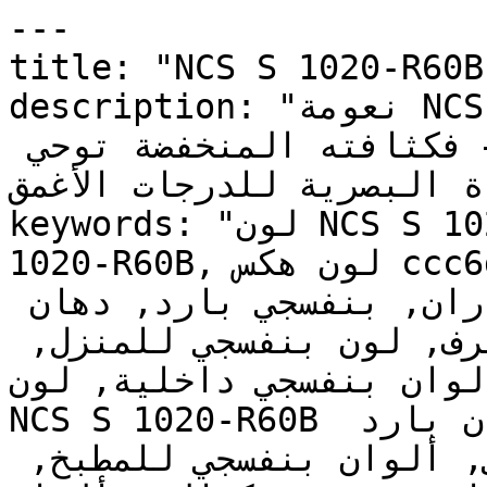
---

title: "NCS S 1020-R60B | وان | دهانات تايم
description: "نعومة NCS S 1020-R60B تجعل اللون 
البنفسجي محبباً للجميع — فكثافته المنخفضة توحي 
دة البصرية للدرجات الأغمق
keywords: "لون NCS S 1020-R60B, كود اللون NCS S 
1020-R60B, لون هكس ccc6df, دهان بنفسجي, طلاء 
بنفسجي, ألوان بنفسجي للجدران, بنفسجي بارد, دهان 
فاتح بنفسجي, لون بنفسجي للغرف, لون بنفسجي للمنزل, 
الوان بنفسجي داخلية, لون NCS S 1020-R60B للدهان
NCS S 1020-R60B دهان, ألوان بنفسجي فاتح, دهان بارد 
بنفسجي, لون أزرق تحتي بنفسجي, ألوان بنفسجي للمطبخ, 