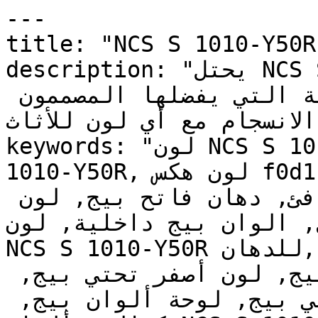
---

title: "NCS S 1010-Y50R | وان | دهانات تايم
description: "يحتل NCS S 1010-Y50R مكانة مميزة بين 
الألوان الحيادية الكلاسيكية التي يفضلها المصممون 
 الانسجام مع أي لون للأثاث
keywords: "لون NCS S 1010-Y50R, كود اللون NCS S 
1010-Y50R, لون هكس f0d1ba, دهان بيج, طلاء بيج, 
ألوان بيج للجدران, بيج دافئ, دهان فاتح بيج, لون 
, الوان بيج داخلية, لون
NCS S 1010-Y50R للدهان, NCS S 1010-Y50R دهان, 
ألوان بيج فاتح, دهان دافئ بيج, لون أصفر تحتي بيج, 
ألوان بيج للمطبخ, دهان داخلي بيج, لوحة ألوان بيج, 