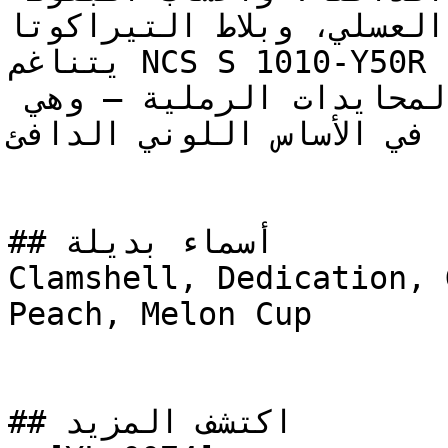
العسلي، وبلاط التيراكوتا.

يتناغم NCS S 1010-Y50R بامتياز مع درجات العنبر، 
الأوكر (الأصفر الداكن)، والمحايدات الرملية — وهي 
ه في الأساس اللوني الدافئ
## أسماء بديلة

Clamshell, Dedication, 
Peach, Melon Cup

## اكتشف المزيد
