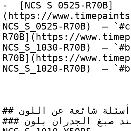
-  [NCS S 0525-R70B]
(https://www.timepaints
NCS_S_0525-R70B)  — `#c
R70B](https://www.timep
NCS_S_1030-R70B)  — `#b
R70B](https://www.timep
NCS_S_1020-R70B)  — `#b
## أسئلة شائعة عن اللون

### كيف تحصل على نتيجة مثالية عند صبغ الجدران بلون 