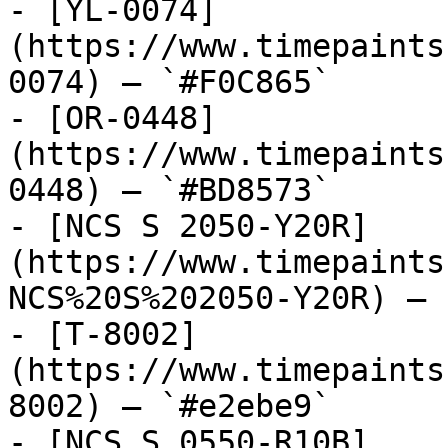
- [YL-0074]
(https://www.timepaints
0074) — `#F0C865`

- [OR-0448]
(https://www.timepaints
0448) — `#BD8573`

- [NCS S 2050-Y20R]
(https://www.timepaints
NCS%20S%202050-Y20R) — 
- [T-8002]
(https://www.timepaints
8002) — `#e2ebe9`

- [NCS S 0550-R10B]