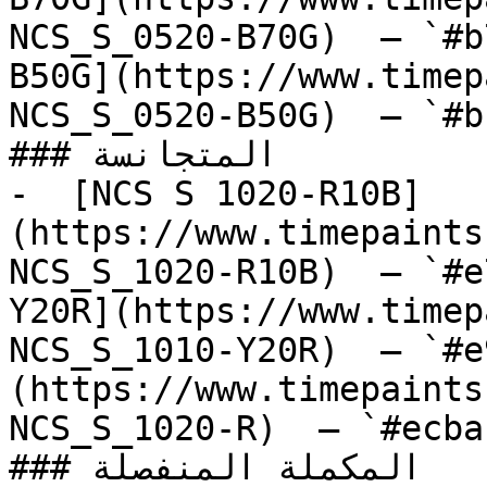
NCS_S_0520-B70G)  — `#b
B50G](https://www.timep
NCS_S_0520-B50G)  — `#b
### المتجانسة

-  [NCS S 1020-R10B]
(https://www.timepaints
NCS_S_1020-R10B)  — `#e
Y20R](https://www.timep
NCS_S_1010-Y20R)  — `#e
(https://www.timepaints
NCS_S_1020-R)  — `#ecba
### المكملة المنفصلة
