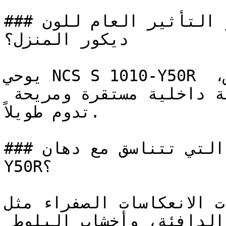
### ما هو التأثير العام للون NCS S 1010-Y50R على 
ديكور المنزل؟

يوحي NCS S 1010-Y50R بالموثوقية والارتباط بالأرض، 
مستلهماً دفء الطبيعة لخلق بيئة داخلية مستقرة ومريحة 
تدوم طويلاً.

### ما هي الألوان التي تتناسق مع دهان NCS S 1010-
Y50R؟

الألوان ذات الانعكاسات الصفراء مثل N
تتناسق بشكل طبيعي مع الأخشاب الدافئة، وأخشاب البلوط 