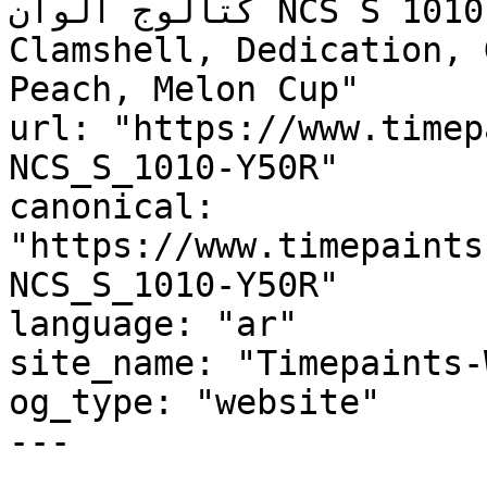
كتالوج ألوان NCS S 1010-Y50R, NCS S 1010-Y50R, 
Clamshell, Dedication, 
Peach, Melon Cup"

url: "https://www.timep
NCS_S_1010-Y50R"

canonical: 
"https://www.timepaints
NCS_S_1010-Y50R"

language: "ar"

site_name: "Timepaints-
og_type: "website"

---
