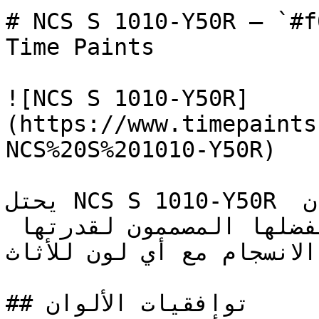
# NCS S 1010-Y50R — `#f0d1ba` — ون
Time Paints

![NCS S 1010-Y50R]
(https://www.timepaints
NCS%20S%201010-Y50R)

يحتل NCS S 1010-Y50R مكانة مميزة بين الألوان 
الحيادية الكلاسيكية التي يفضلها المصممون لقدرتها 
 الانسجام مع أي لون للأثاث
## توافقيات الألوان
