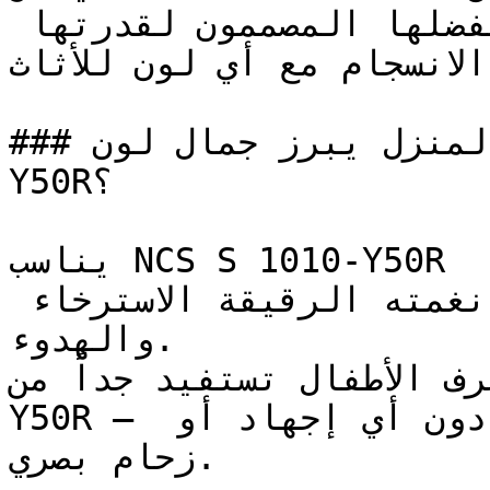
الحيادية الكلاسيكية التي يفضلها المصممون لقدرتها 
 الانسجام مع أي لون للأثاث
### في أي زوايا المنزل يبرز جمال لون NCS S 1010-
Y50R؟

يناسب NCS S 1010-Y50R غرف النوم وغرف القراءة 
الهادئة بشكل خاص، حيث تدعم نغمته الرقيقة الاسترخاء 
والهدوء.

ياه وغرف الأطفال تستفيد جداً من
Y50R — فنعومته تخلق بيئة مريحة دون أي إجهاد أو 
زحام بصري.
