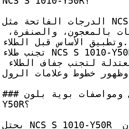
NCS S 1010-Y50R؟

الدرجات الفاتحة مثل NCS S 1010-Y50R تتطلب تجهيزاً 
سليماً للسطح — معالجة التشققات بالمعجون، والصنفرة، 
وتطبيق الأساس قبل الطلاء.

تجنب طلاء NCS S 1010-Y50R تحت أشعة الشمس المباشرة؛ 
يُفضل الطلاء في الأوقات المعتدلة لتجنب جفاف الطلاء 
 وظهور خطوط وعلامات الرول
### ما هي تفاصيل ومواصفات بوية بلون NCS S 1010-
Y50R؟

يحتل NCS S 1010-Y50R مكانة مميزة بين الألوان 