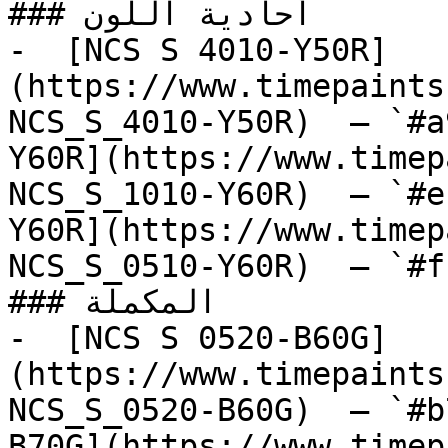
### أحادية اللون

-  [NCS S 4010-Y50R]
(https://www.timepaints
NCS_S_4010-Y50R)  — `#a
Y60R](https://www.timep
NCS_S_1010-Y60R)  — `#e
Y60R](https://www.timep
NCS_S_0510-Y60R)  — `#f
### المكملة

-  [NCS S 0520-B60G]
(https://www.timepaints
NCS_S_0520-B60G)  — `#b
B70G](https://www.timep