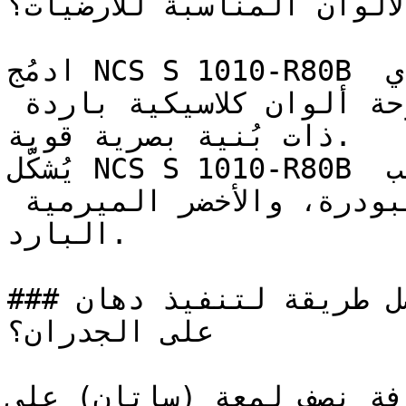
الألوان المناسبة للأرضيات؟
ادمُج NCS S 1010-R80B مع الأبيض الناصع والرمادي 
الفحمي العميق للحصول على لوحة ألوان كلاسيكية باردة 
ذات بُنية بصرية قوية.

يُشكّل NCS S 1010-R80B لوحات راقية جداً إلى جانب 
الرمادي الحمامي، والأزرق البودرة، والأخضر الميرمية 
البارد.

### ما هي أفضل طريقة لتنفيذ دهان NCS S 1010-R80B 
على الجدران؟

إضافة نصف لمعة (ساتان) على NCS S 1010-R80B