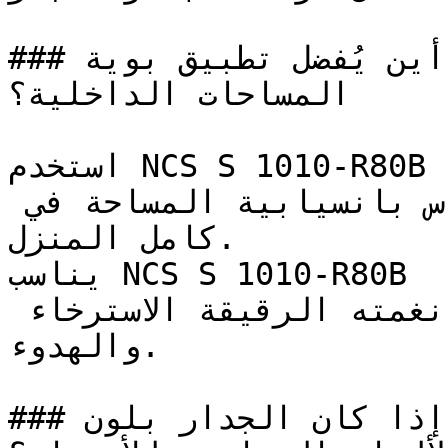
### أين يُفضل تطبيق بوية NCS S 1010-R80B في 
المساحات الداخلية؟

استخدم NCS S 1010-R80B في الممرات ومداخل المنزل 
لخلق استمرارية بصرية وإحساس بانسيابية المساحة في 
كامل المنزل.

يناسب NCS S 1010-R80B غرف النوم وغرف القراءة 
الهادئة بشكل خاص، حيث تدعم نغمته الرقيقة الاسترخاء 
والهدوء.

### إذا كان الجدار بلون NCS S 1010-R80B، فما هي 