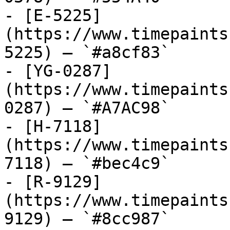
- [E-5225]
(https://www.timepaints
5225) — `#a8cf83`

- [YG-0287]
(https://www.timepaints
0287) — `#A7AC98`

- [H-7118]
(https://www.timepaints
7118) — `#bec4c9`

- [R-9129]
(https://www.timepaints
9129) — `#8cc987`
