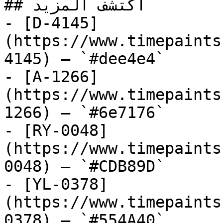
## اكتشف المزيد

- [D-4145]
(https://www.timepaints
4145) — `#dee4e4`

- [A-1266]
(https://www.timepaints
1266) — `#6e7176`

- [RY-0048]
(https://www.timepaints
0048) — `#CDB89D`

- [YL-0378]
(https://www.timepaints
0378) — `#554A40`
