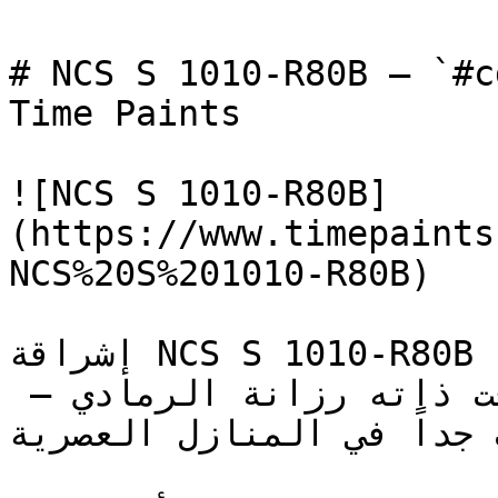
# NCS S 1010-R80B — `#cdd5df` — ون
Time Paints

![NCS S 1010-R80B]
(https://www.timepaints
NCS%20S%201010-R80B)

إشراقة NCS S 1010-R80B تحافظ على اتساع المكان الذي 
يوفره الأبيض، وتضيف في الوقت ذاته رزانة الرمادي — 
 جداً في المنازل العصرية