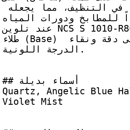
الجدار عمقاً خفيفاً مع سهولة في التنظيف، مما يجعله 
جداً للمطابخ ودورات المياه
عند تلوين NCS S 1010-R80B، تأكد من استخدام أساس 
طلاء (Base) أبيض عالي الجودة للحفاظ على دقة ونقاء 
الدرجة اللونية.

## أسماء بديلة

Quartz, Angelic Blue Ha
Violet Mist
