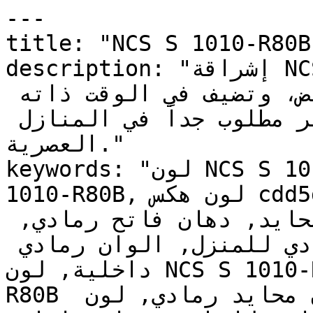
---

title: "NCS S 1010-R80B | وان | دهانات تايم
description: "إشراقة NCS S 1010-R80B تحافظ على 
اتساع المكان الذي يوفره الأبيض، وتضيف في الوقت ذاته 
رزانة الرمادي — وهو تأثير مطلوب جداً في المنازل 
العصرية."

keywords: "لون NCS S 1010-R80B, كود اللون NCS S 
1010-R80B, لون هكس cdd5df, دهان رمادي, طلاء رمادي, 
ألوان رمادي للجدران, رمادي محايد, دهان فاتح رمادي, 
لون رمادي للغرف, لون رمادي للمنزل, الوان رمادي 
داخلية, لون NCS S 1010-R80B للدهان, NCS S 1010-
R80B دهان, ألوان رمادي فاتح, دهان محايد رمادي, لون 