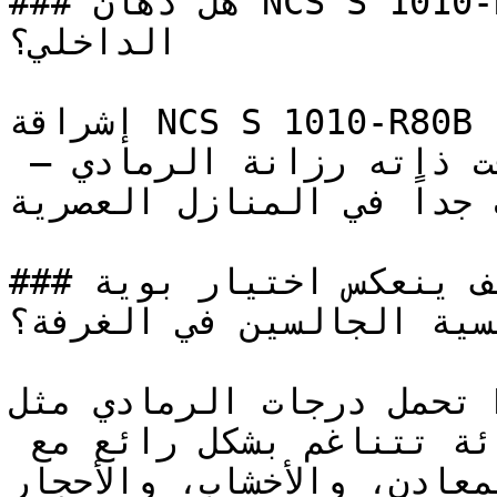
### هل دهان NCS S 1010-R80B خيار مناسب للتصميم 
الداخلي؟

إشراقة NCS S 1010-R80B تحافظ على اتساع المكان الذي 
يوفره الأبيض، وتضيف في الوقت ذاته رزانة الرمادي — 
 جداً في المنازل العصرية
### كيف ينعكس اختيار بوية NCS S 1010-R80B على 
فسية الجالسين في الغرفة؟
تحمل درجات الرمادي مثل NCS S 1010-R80B أناقة 
صناعية حديثة وثقة هادئة تتناغم بشكل رائع مع 
لمعادن، والأخشاب، والأحجار