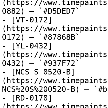
(https://www.timepaints
0882) — `#D5DED7`

- [VT-0172]
(https://www.timepaints
0172) — `#87868B`

- [YL-0432]
(https://www.timepaints
0432) — `#937F72`

- [NCS S 0520-B]
(https://www.timepaints
NCS%20S%200520-B) — `#b
- [RD-0178]
(https://www.timepaints