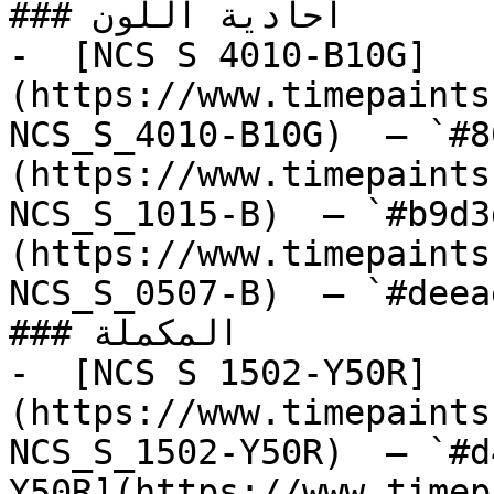
### أحادية اللون

-  [NCS S 4010-B10G]
(https://www.timepaints
NCS_S_4010-B10G)  — `#8
(https://www.timepaints
NCS_S_1015-B)  — `#b9d3
(https://www.timepaints
NCS_S_0507-B)  — `#deea
### المكملة

-  [NCS S 1502-Y50R]
(https://www.timepaints
NCS_S_1502-Y50R)  — `#d
Y50R](https://www.timep