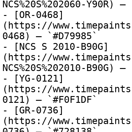
NCS%20S%202060-Y90R) — 
- [OR-0468]
(https://www.timepaints
0468) — `#D79985`

- [NCS S 2010-B90G]
(https://www.timepaints
NCS%20S%202010-B90G) — 
- [YG-0121]
(https://www.timepaints
0121) — `#F0F1DF`

- [GR-0736]
(https://www.timepaints
0736) — `#728138`
