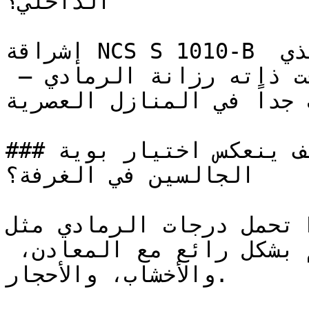
الداخلي؟

إشراقة NCS S 1010-B تحافظ على اتساع المكان الذي 
يوفره الأبيض، وتضيف في الوقت ذاته رزانة الرمادي — 
 جداً في المنازل العصرية
### كيف ينعكس اختيار بوية NCS S 1010-B على نفسية 
الجالسين في الغرفة؟

تحمل درجات الرمادي مثل NCS S 1010-B أناقة صناعية 
حديثة وثقة هادئة تتناغم بشكل رائع مع المعادن، 
والأخشاب، والأحجار.
