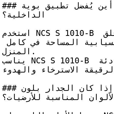
### أين يُفضل تطبيق بوية NCS S 1010-B في المساحات 
الداخلية؟

استخدم NCS S 1010-B في الممرات ومداخل المنزل لخلق 
استمرارية بصرية وإحساس بانسيابية المساحة في كامل 
المنزل.

يناسب NCS S 1010-B غرف النوم وغرف القراءة الهادئة 
لرقيقة الاسترخاء والهدوء
### إذا كان الجدار بلون NCS S 1010-B، فما هي 
الألوان المناسبة للأرضيات؟