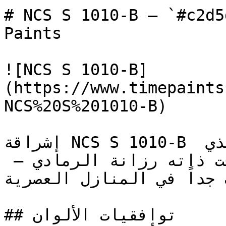
# NCS S 1010-B — `#c2d5dc` — اينة اللون
Paints

![NCS S 1010-B]
(https://www.timepaints
NCS%20S%201010-B)

إشراقة NCS S 1010-B تحافظ على اتساع المكان الذي 
يوفره الأبيض، وتضيف في الوقت ذاته رزانة الرمادي — 
 جداً في المنازل العصرية
## توافقيات الألوان
