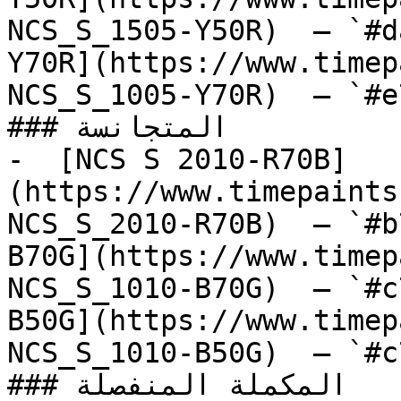
NCS_S_1505-Y50R)  — `#d
Y70R](https://www.timep
NCS_S_1005-Y70R)  — `#e
### المتجانسة

-  [NCS S 2010-R70B]
(https://www.timepaints
NCS_S_2010-R70B)  — `#b
B70G](https://www.timep
NCS_S_1010-B70G)  — `#c
B50G](https://www.timep
NCS_S_1010-B50G)  — `#c
### المكملة المنفصلة
