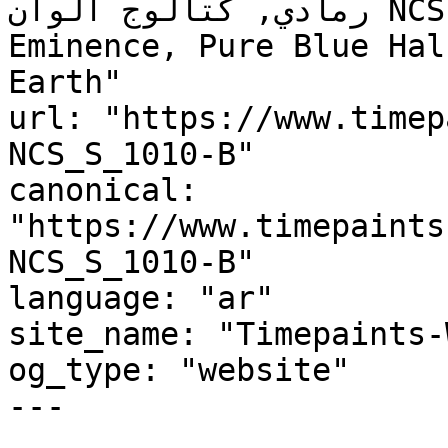
رمادي, كتالوج ألوان NCS S 1010-B, NCS S 1010-B, 
Eminence, Pure Blue Hal
Earth"

url: "https://www.timep
NCS_S_1010-B"

canonical: 
"https://www.timepaints
NCS_S_1010-B"

language: "ar"

site_name: "Timepaints-
og_type: "website"

---
