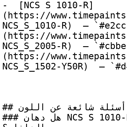
-  [NCS S 1010-R]
(https://www.timepaints
NCS_S_1010-R)  — `#e2cc
(https://www.timepaints
NCS_S_2005-R)  — `#cbbe
(https://www.timepaints
NCS_S_1502-Y50R)  — `#d
## أسئلة شائعة عن اللون

### هل دهان NCS S 1010-B خيار مناسب للتصميم 