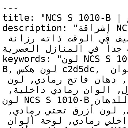
---

title: "NCS S 1010-B | الألوان | دهانات تايم"

description: "إشراقة NCS S 1010-B تحافظ على اتساع 
المكان الذي يوفره الأبيض، وتضيف في الوقت ذاته رزانة 
ب جداً في المنازل العصرية
keywords: "لون NCS S 1010-B, كود اللون NCS S 1010-
B, لون هكس c2d5dc, دهان رمادي, طلاء رمادي, ألوان 
رمادي للجدران, رمادي بارد, دهان فاتح رمادي, لون 
رمادي للغرف, لون رمادي للمنزل, الوان رمادي داخلية, 
لون NCS S 1010-B للدهان, NCS S 1010-B دهان, ألوان 
رمادي فاتح, دهان بارد رمادي, لون أزرق تحتي رمادي, 
ألوان رمادي للمطبخ, دهان داخلي رمادي, لوحة ألوان 