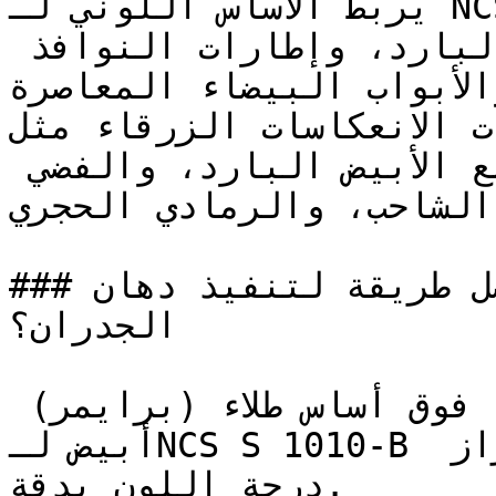
يربط الأساس اللوني لـ NCS S 1010-B بشكل طبيعي مع 
خشب البلوط المُعتَّق، والكتان البارد، وإطارات النوافذ 
والأبواب البيضاء المعاصرة.
الألوان ذات الانعكاسات الزرقاء مثل
تتناسق بشكل نقي وأنيق مع الأبيض البارد، والفضي 
الشاحب، والرمادي الحجري.

### ما هي أفضل طريقة لتنفيذ دهان NCS S 1010-B على 
الجدران؟

يُنصح بطلاء وجهين (طبقتين) فوق أساس طلاء (برايمر) 
أبيض لـNCS S 1010-B لضمان تغطية متساوية وإبراز 
درجة اللون بدقة.
