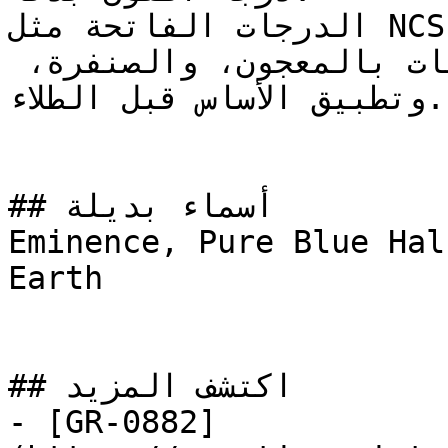
الدرجات الفاتحة مثل NCS S 1010-B تتطلب تجهيزاً 
سليماً للسطح — معالجة التشققات بالمعجون، والصنفرة، 
وتطبيق الأساس قبل الطلاء.

## أسماء بديلة

Eminence, Pure Blue Hal
Earth

## اكتشف المزيد

- [GR-0882]