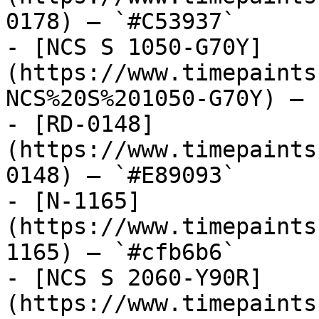
0178) — `#C53937`

- [NCS S 1050-G70Y]
(https://www.timepaints
NCS%20S%201050-G70Y) — 
- [RD-0148]
(https://www.timepaints
0148) — `#E89093`

- [N-1165]
(https://www.timepaints
1165) — `#cfb6b6`

- [NCS S 2060-Y90R]
(https://www.timepaints