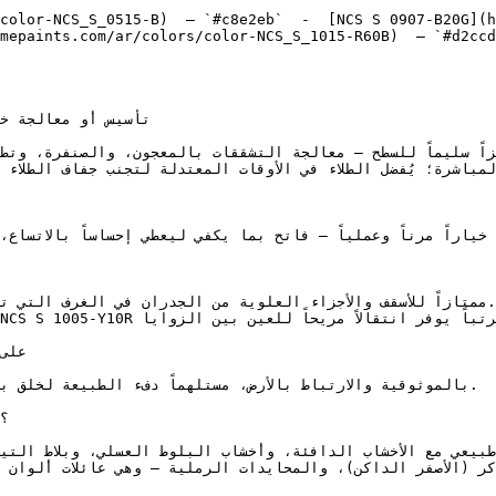
color-NCS_S_0515-B)  — `#c8e2eb`  -  [NCS S 0907-B20G](h
mepaints.com/ar/colors/color-NCS_S_1015-R60B)  — `#d2ccd