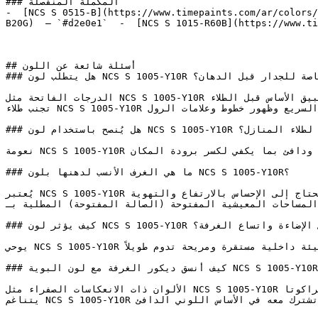
### المكملة المنفصلة

-  [NCS S 0515-B](https://www.timepaints.com/ar/colors/
B20G)  — `#d2e0e1`  -  [NCS S 1015-R60B](https://www.ti
## أسئلة شائعة عن اللون

### هل يتطلب لون NCS S 1005-Y10R تأسيس أو معالجة خاصة للجدار قبل الدهان؟

الدرجات الفاتحة مثل NCS S 1005-Y10R تتطلب تجهيزاً سليماً للسطح — معالجة التشققات بالمعجون، والصنفرة، وتطبيق الأساس قبل الطلاء.

تجنب طلاء NCS S 1005-Y10R تحت أشعة الشمس المباشرة؛ يُفضل الطلاء في الأوقات المعتدلة لتجنب جفاف الطلاء السريع وظهور خطوط وعلامات الرول.

### هل يُنصح باستخدام لون NCS S 1005-Y10R لطلاء المنازل؟

نعومة NCS S 1005-Y10R تجعله خياراً مرناً وعملياً — فاتح بما يكفي ليعطي إحساساً بالاتساع، ودافئ بما يكفي لكسر برودة المكان.

### ما هي الغرف الأنسب لدهنها بلون NCS S 1005-Y10R؟

يُعتبر NCS S 1005-Y10R ممتازاً للأسقف والأجزاء العلوية من الجدران في الغرف التي تحتاج إلى الإحساس بالارتفاع والتهوية.

المساحات المعيشية المفتوحة (الصالة المفتوحة) المطلية بـNCS S 1005-Y10R تكتسب جواً أنيقاً ومرتباً يوفر انتقالاً مريحاً للعين بين الزوايا.

### كيف يؤثر لون NCS S 1005-Y10R على الإضاءة واتساع الغرفة؟

يوحي NCS S 1005-Y10R بالموثوقية والارتباط بالأرض، مستلهماً دفء الطبيعة لخلق بيئة داخلية مستقرة ومريحة تدوم طويلاً.

### كيف أنسق ديكور الغرفة مع لون البوية NCS S 1005-Y10R؟

الألوان ذات الانعكاسات الصفراء مثل NCS S 1005-Y10R تتناسق بشكل طبيعي مع الأخشاب الدافئة، وأخشاب البلوط العسلي، وبلاط التيراكوتا.

يتناغم NCS S 1005-Y10R بامتياز مع درجات العنبر، الأوكر (الأصفر الداكن)، والمحايدات الرملية — وهي عائلات ألوان تشترك معه في الأساس اللوني الدافئ.
