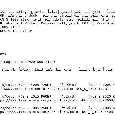
1005-Y10R"

NCS_S_1005-Y10R"

/image-NCS%20S%201005-Y10R)

rs/color-NCS_S_4005-Y20R)  — `#a09483`  -  [NCS S 1005-Y
//www.timepaints.com/ar/colors/color-NCS_S_0505-Y10R)  —
rs/color-NCS_S_1015-R60B)  — `#d2ccdf`  -  [NCS S 0520-R
ps://www.timepaints.com/ar/colors/color-NCS_S_0515-R60B)
rs/color-NCS_S_1005-Y50R)  — `#e6d7c8`  -  [NCS S 1005-G
ps://www.timepaints.com/ar/colors/color-NCS_S_1005-Y40R)