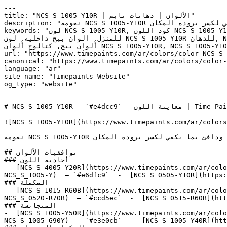
---

title: "NCS S 1005-Y10R | الألوان | دهانات تايم"

description: "نعومة NCS S 1005-Y10R تجعله خياراً مرناً وعملياً — فاتح بما يكفي ليعطي إحساساً بالاتساع، ودافئ بما يكفي لكسر برودة المكان."

keywords: "لون NCS S 1005-Y10R, كود اللون NCS S 1005-Y10R, لون هكس e4dcc9, دهان بيج, طلاء بيج, ألوان بيج للجدران, بيج دافئ, دهان فاتح بيج, لون بيج للغرف, لون بيج 
للمنزل, الوان بيج داخلية, لون NCS S 1005-Y10R للدهان, NCS S 1005-Y10R دهان, ألوان بيج فاتح, دهان دافئ بيج, لون أصفر تحتي بيج, ألوان بيج للمطبخ, دهان داخلي بيج, لوحة 
ألوان بيج, كتالوج ألوان NCS S 1005-Y10R, NCS S 1005-Y10R, Abstract White , Muriwai Half, لوتس, LOTUS, Warm Winter, White Sand"

url: "https://www.timepaints.com/ar/colors/color-NCS_S_
canonical: "https://www.timepaints.com/ar/colors/color-
language: "ar"

site_name: "Timepaints-Website"

og_type: "website"

---

# NCS S 1005-Y10R — `#e4dcc9` — معاينة اللون | Time Paints

![NCS S 1005-Y10R](https://www.timepaints.com/ar/colors
نعومة NCS S 1005-Y10R تجعله خياراً مرناً وعملياً — فاتح بما يكفي ليعطي إحساساً بالاتساع، ودافئ بما يكفي لكسر برودة المكان.

## توافقيات الألوان

### أحادية اللون

-  [NCS S 4005-Y20R](https://www.timepaints.com/ar/colo
NCS_S_1005-Y)  — `#e6dfc9`  -  [NCS S 0505-Y10R](https:
### المكملة

-  [NCS S 1015-R60B](https://www.timepaints.com/ar/colo
NCS_S_0520-R70B)  — `#ccd5ec`  -  [NCS S 0515-R60B](htt
### المتجانسة

-  [NCS S 1005-Y50R](https://www.timepaints.com/ar/colo
NCS_S_1005-G90Y)  — `#e3e0cb`  -  [NCS S 1005-Y40R](htt