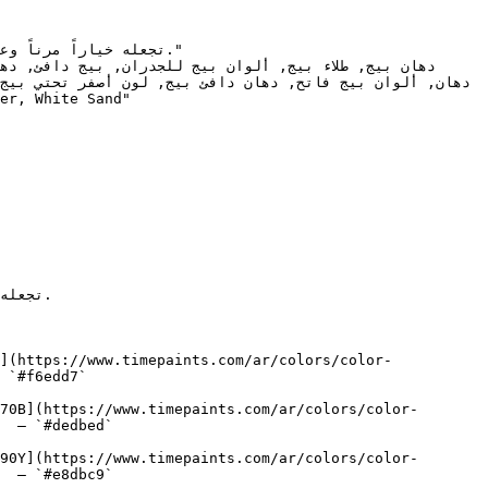
](https://www.timepaints.com/ar/colors/color-
 `#f6edd7`  

70B](https://www.timepaints.com/ar/colors/color-
  — `#dedbed`  

90Y](https://www.timepaints.com/ar/colors/color-
  — `#e8dbc9`  
