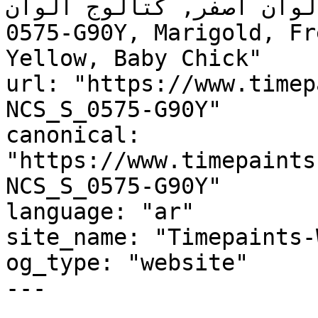
ألوان أصفر, كتالوج ألوان NCS S 0575-G90Y, NCS 
0575-G90Y, Marigold, Fr
Yellow, Baby Chick"

url: "https://www.timep
NCS_S_0575-G90Y"

canonical: 
"https://www.timepaints
NCS_S_0575-G90Y"

language: "ar"

site_name: "Timepaints-
og_type: "website"

---
