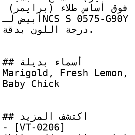
يُنصح بطلاء وجهين (طبقتين) فوق أساس طلاء (برايمر) 
أبيض لـNCS S 0575-G90Y لضمان تغطية متساوية وإبراز 
درجة اللون بدقة.

## أسماء بديلة

Marigold, Fresh Lemon, 
Baby Chick

## اكتشف المزيد

- [VT-0206]