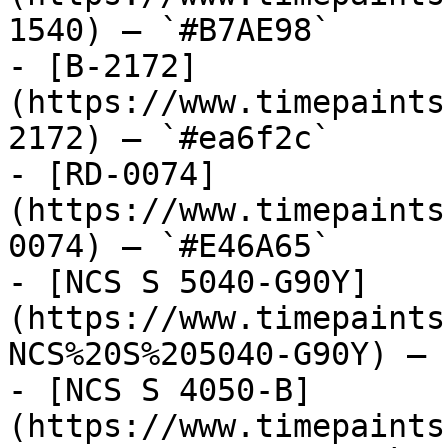
1540) — `#B7AE98`

- [B-2172]
(https://www.timepaints
2172) — `#ea6f2c`

- [RD-0074]
(https://www.timepaints
0074) — `#E46A65`

- [NCS S 5040-G90Y]
(https://www.timepaints
NCS%20S%205040-G90Y) — 
- [NCS S 4050-B]
(https://www.timepaints