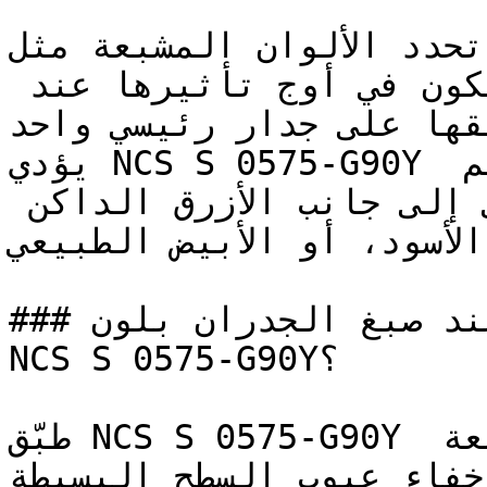
تحدد الألوان المشبعة مثل NCS S 0575-G90Y التصاميم 
المعاصرة الجريئة — وتكون في أوج تأثيرها عند 
تطبيقها على جدار رئيسي واحد (Accent 
يؤدي NCS S 0575-G90Y دوره بقوة في التصاميم 
الداخلية ذات التباين العالي إلى جانب الأزرق الداكن 
(لأسود، أو الأبيض الطبيعي
### كيف تحصل على نتيجة مثالية عند صبغ الجدران بلون 
NCS S 0575-G90Y؟

طبّق NCS S 0575-G90Y بلمعة مطفية (مطفي) أو ربع لمعة 
إخفاء عيوب السطح البسيطة