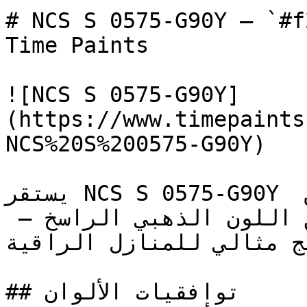
# NCS S 0575-G90Y — `#f2d600` — ون
Time Paints

![NCS S 0575-G90Y]
(https://www.timepaints
NCS%20S%200575-G90Y)

يستقر NCS S 0575-G90Y في المنطقة الدافئة ليربط بين 
الطاقة المضيئة للأصفر وعمق اللون الذهبي الراسخ — 
دمج مثالي للمنازل الراقية
## توافقيات الألوان
