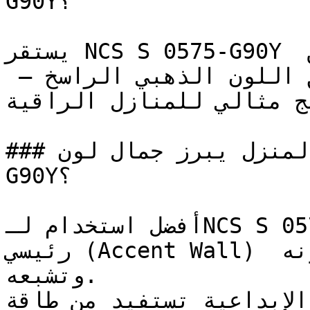
G90Y؟

يستقر NCS S 0575-G90Y في المنطقة الدافئة ليربط بين 
الطاقة المضيئة للأصفر وعمق اللون الذهبي الراسخ — 
دمج مثالي للمنازل الراقية
### في أي زوايا المنزل يبرز جمال لون NCS S 0575-
G90Y؟

أفضل استخدام لـNCS S 0575-G90Y هو تطبيقه على جدار 
رئيسي (Accent Wall) أو على سطح محدد لإبراز قوة لونه 
وتشبعه.

الإبداعية تستفيد من طاقة