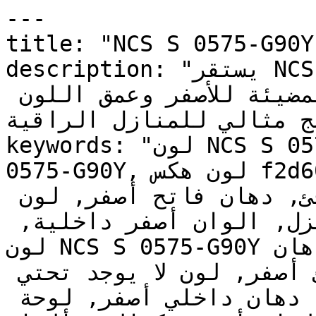
---

title: "NCS S 0575-G90Y | وان | دهانات تايم
description: "يستقر NCS S 0575-G90Y في المنطقة 
الدافئة ليربط بين الطاقة المضيئة للأصفر وعمق اللون 
مج مثالي للمنازل الراقية
keywords: "لون NCS S 0575-G90Y, كود اللون NCS S 
0575-G90Y, لون هكس f2d600, دهان أصفر, طلاء أصفر, 
ألوان أصفر للجدران, أصفر دافئ, دهان فاتح أصفر, لون 
أصفر للغرف, لون أصفر للمنزل, الوان أصفر داخلية, 
لون NCS S 0575-G90Y للدهان, NCS S 0575-G90Y دهان, 
ألوان أصفر فاتح, دهان دافئ أصفر, لون لا يوجد تحتي 
أصفر, ألوان أصفر للمطبخ, دهان داخلي أصفر, لوحة 