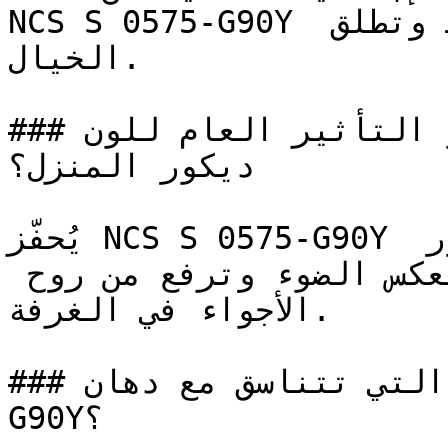
NCS S 0575-G90Y الإيجابية التي تحفز النشاط وتطلق 
الخيال.

### ما هو التأثير العام للون NCS S 0575-G90Y على 
ديكور المنزل؟

يُحفّز NCS S 0575-G90Y النشاط الذهني ويعزز الشعور 
بالتفاؤل — فجودته المضيئة تعكس الضوء وترفع من روح 
الأجواء في الغرفة.

### ما هي الألوان التي تتناسق مع دهان NCS S 0575-
G90Y؟
