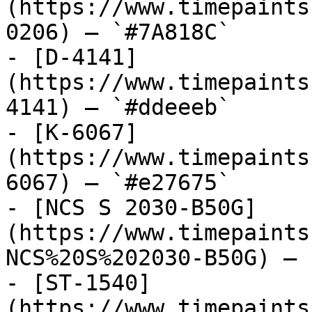
(https://www.timepaints
0206) — `#7A818C`

- [D-4141]
(https://www.timepaints
4141) — `#ddeeeb`

- [K-6067]
(https://www.timepaints
6067) — `#e27675`

- [NCS S 2030-B50G]
(https://www.timepaints
NCS%20S%202030-B50G) — 
- [ST-1540]
(https://www.timepaints