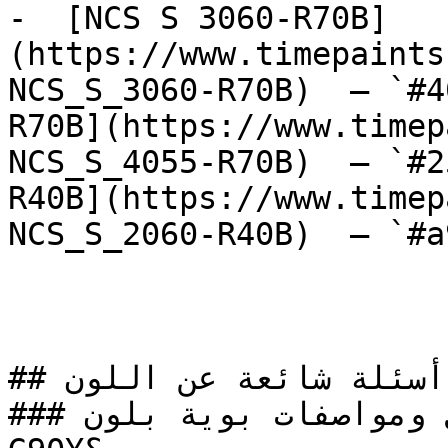
-  [NCS S 3060-R70B]
(https://www.timepaints
NCS_S_3060-R70B)  — `#4
R70B](https://www.timep
NCS_S_4055-R70B)  — `#2
R40B](https://www.timep
NCS_S_2060-R40B)  — `#a
## أسئلة شائعة عن اللون

### ما هي تفاصيل ومواصفات بوية بلون NCS S 0575-