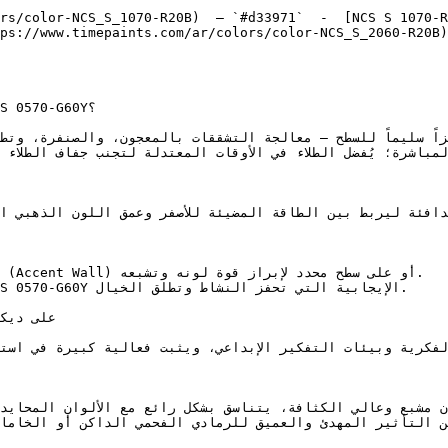
rs/color-NCS_S_1070-R20B)  — `#d33971`  -  [NCS S 1070-R
ps://www.timepaints.com/ar/colors/color-NCS_S_2060-R20B)