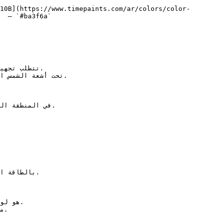
10B](https://www.timepaints.com/ar/colors/color-
  — `#ba3f6a`  
