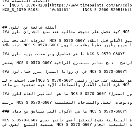
### المكملة المنفصلة

-  [NCS S 1070-R20B](https://www.timepaints.com/ar/colo
NCS_S_1070-R10B)  — `#d63f61`  -  [NCS S 2060-R20B](htt
## أسئلة شائعة عن اللون

### كيف تحصل على نتيجة مثالية عند صبغ الجدران بلون NCS S 0570-G60Y؟

الدرجات الفاتحة مثل NCS S 0570-G60Y تتطلب تجهيزاً سليماً للسطح — معالجة التشققات بالمعجون، والصنفرة، وتطبيق الأساس قبل الطلاء.

تجنب طلاء NCS S 0570-G60Y تحت أشعة الشمس المباشرة؛ يُفضل الطلاء في الأوقات المعتدلة لتجنب جفاف الطلاء السريع وظهور خطوط وعلامات الرول.

### ما هي تفاصيل ومواصفات بوية بلون NCS S 0570-G60Y؟

يستقر NCS S 0570-G60Y في المنطقة الدافئة ليربط بين الطاقة المضيئة للأصفر وعمق اللون الذهبي الراسخ — دمج مثالي للمنازل الراقية.

### في أي زوايا المنزل يبرز جمال لون NCS S 0570-G60Y؟

أفضل استخدام لـNCS S 0570-G60Y هو تطبيقه على جدار رئيسي (Accent Wall) أو على سطح محدد لإبراز قوة لونه وتشبعه.

غرف ألعاب الأطفال والمساحات الإبداعية تستفيد من طاقة NCS S 0570-G60Y الإيجابية التي تحفز النشاط وتطلق الخيال.

### ما هو التأثير العام للون NCS S 0570-G60Y على ديكور المنزل؟

يرتبط NCS S 0570-G60Y بالطاقة الفكرية وبيئات التفكير الإبداعي، ويثبت فعالية كبيرة في استوديوهات العمل والمساحات التعليمية.

### ما هي الألوان التي تتناسق مع دهان NCS S 0570-G60Y؟

NCS S 0570-G60Y هو لون مشبع وعالي الكثافة، يتناسق بشكل رائع مع الألوان المحايدة المتباينة بقوة لتحقيق أقصى تأثير بصري.

يستفيد التشبع القوي في NCS S 0570-G60Y من التأثير المهدئ والعميق للرمادي الفحمي الداكن أو الخامات الطبيعية الخام.
