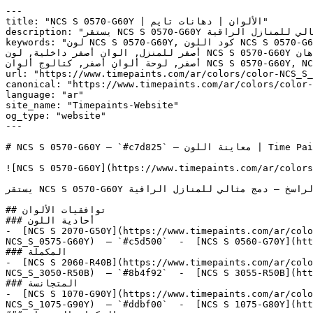
---

title: "NCS S 0570-G60Y | الألوان | دهانات تايم"

description: "يستقر NCS S 0570-G60Y في المنطقة الدافئة ليربط بين الطاقة المضيئة للأصفر وعمق اللون الذهبي الراسخ — دمج مثالي للمنازل الراقية."

keywords: "لون NCS S 0570-G60Y, كود اللون NCS S 0570-G60Y, لون هكس c7d825, دهان أصفر, طلاء أصفر, ألوان أصفر للجدران, أصفر دافئ, دهان فاتح أصفر, لون أصفر للغرف, لون 
أصفر للمنزل, الوان أصفر داخلية, لون NCS S 0570-G60Y للدهان, NCS S 0570-G60Y دهان, ألوان أصفر فاتح, دهان دافئ أصفر, لون لا يوجد تحتي أصفر, ألوان أصفر للمطبخ, دهان داخلي 
أصفر, لوحة ألوان أصفر, كتالوج ألوان NCS S 0570-G60Y, NCS S 0570-G60Y, Lime Pop, Electric Energy, METAMORPH, Center Stage, Snow Cone Green"

url: "https://www.timepaints.com/ar/colors/color-NCS_S_
canonical: "https://www.timepaints.com/ar/colors/color-
language: "ar"

site_name: "Timepaints-Website"

og_type: "website"

---

# NCS S 0570-G60Y — `#c7d825` — معاينة اللون | Time Paints

![NCS S 0570-G60Y](https://www.timepaints.com/ar/colors
يستقر NCS S 0570-G60Y في المنطقة الدافئة ليربط بين الطاقة المضيئة للأصفر وعمق اللون الذهبي الراسخ — دمج مثالي للمنازل الراقية.

## توافقيات الألوان

### أحادية اللون

-  [NCS S 2070-G50Y](https://www.timepaints.com/ar/colo
NCS_S_0575-G60Y)  — `#c5d500`  -  [NCS S 0560-G70Y](htt
### المكملة

-  [NCS S 2060-R40B](https://www.timepaints.com/ar/colo
NCS_S_3050-R50B)  — `#8b4f92`  -  [NCS S 3055-R50B](htt
### المتجانسة

-  [NCS S 1070-G90Y](https://www.timepaints.com/ar/colo
NCS_S_1075-G90Y)  — `#ddbf00`  -  [NCS S 1075-G80Y](htt