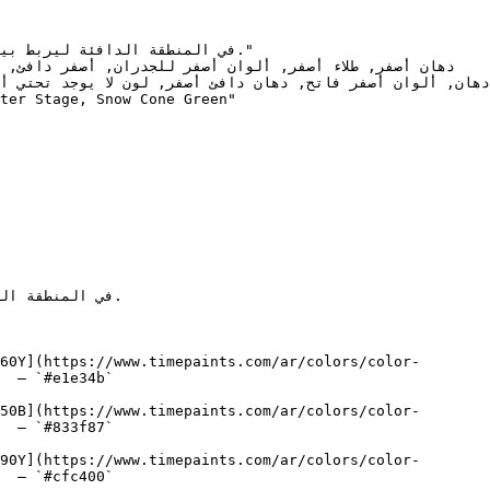
60Y](https://www.timepaints.com/ar/colors/color-
  — `#e1e34b`  

50B](https://www.timepaints.com/ar/colors/color-
  — `#833f87`  

90Y](https://www.timepaints.com/ar/colors/color-
  — `#cfc400`  
