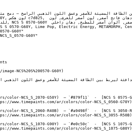
0570-G60Y"

NCS_S_0570-G60Y"

/image-NCS%20S%200570-G60Y)

rs/color-NCS_S_2070-G50Y)  — `#879f11`  -  [NCS S 0575-G
ps://www.timepaints.com/ar/colors/color-NCS_S_0560-G70Y)
rs/color-NCS_S_2060-R40B)  — `#a9498f`  -  [NCS S 3050-R
ps://www.timepaints.com/ar/colors/color-NCS_S_3055-R50B)
rs/color-NCS_S_1070-G90Y)  — `#e0c50c`  -  [NCS S 1075-G
ps://www.timepaints.com/ar/colors/color-NCS_S_1075-G80Y)