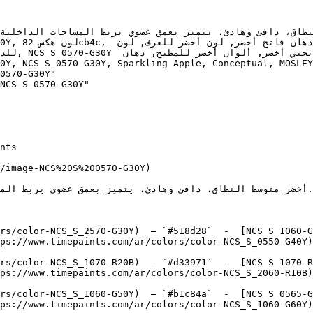
0570-G30Y"

NCS_S_0570-G30Y"

/image-NCS%20S%200570-G30Y)

rs/color-NCS_S_2570-G30Y)  — `#518d28`  -  [NCS S 1060-G
ps://www.timepaints.com/ar/colors/color-NCS_S_0550-G40Y)
rs/color-NCS_S_1070-R20B)  — `#d33971`  -  [NCS S 1070-R
ps://www.timepaints.com/ar/colors/color-NCS_S_2060-R10B)
rs/color-NCS_S_1060-G50Y)  — `#b1c84a`  -  [NCS S 0565-G
ps://www.timepaints.com/ar/colors/color-NCS_S_1060-G60Y)