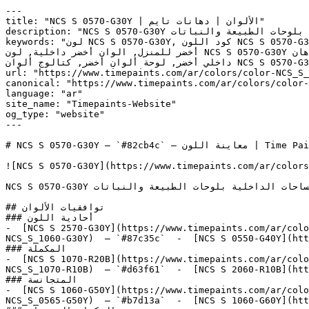
---

title: "NCS S 0570-G30Y | الألوان | دهانات تايم"

description: "NCS S 0570-G30Y أخضر متوسط النطاق، دافئ وهادئ، يتميز بعمق عضوي يربط المساحات الداخلية بلوحات الطبيعة والنباتات."

keywords: "لون NCS S 0570-G30Y, كود اللون NCS S 0570-G30Y, لون هكس 82cb4c, دهان أخضر, طلاء أخضر, ألوان أخضر للجدران, أخضر محايد, دهان فاتح أخضر, لون أخضر للغرف, لون 
أخضر للمنزل, الوان أخضر داخلية, لون NCS S 0570-G30Y للدهان, NCS S 0570-G30Y دهان, ألوان أخضر فاتح, دهان محايد أخضر, لون لا يوجد تحتي أخضر, ألوان أخضر للمطبخ, دهان 
داخلي أخضر, لوحة ألوان أخضر, كتالوج ألوان NCS S 0570-G30Y, NCS S 0570-G30Y, Sparkling Apple, Conceptual, MOSLEY, Hep Green, Apple Lime Cocktail"

url: "https://www.timepaints.com/ar/colors/color-NCS_S_
canonical: "https://www.timepaints.com/ar/colors/color-
language: "ar"

site_name: "Timepaints-Website"

og_type: "website"

---

# NCS S 0570-G30Y — `#82cb4c` — معاينة اللون | Time Paints

![NCS S 0570-G30Y](https://www.timepaints.com/ar/colors
NCS S 0570-G30Y أخضر متوسط النطاق، دافئ وهادئ، يتميز بعمق عضوي يربط المساحات الداخلية بلوحات الطبيعة والنباتات.

## توافقيات الألوان

### أحادية اللون

-  [NCS S 2570-G30Y](https://www.timepaints.com/ar/colo
NCS_S_1060-G30Y)  — `#87c35c`  -  [NCS S 0550-G40Y](htt
### المكملة

-  [NCS S 1070-R20B](https://www.timepaints.com/ar/colo
NCS_S_1070-R10B)  — `#d63f61`  -  [NCS S 2060-R10B](htt
### المتجانسة

-  [NCS S 1060-G50Y](https://www.timepaints.com/ar/colo
NCS_S_0565-G50Y)  — `#b7d13a`  -  [NCS S 1060-G60Y](htt