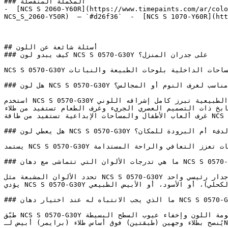
### المكملة المنفصلة

-  [NCS S 2060-Y60R](https://www.timepaints.com/ar/colo
NCS_S_2060-Y50R)  — `#d26f36`  -  [NCS S 1070-Y60R](htt
## أسئلة شائعة عن اللون

### كيف يبدو لون NCS S 0570-G30Y على جدران المنزل؟

NCS S 0570-G30Y أخضر متوسط النطاق، دافئ وهادئ، يتميز بعمق عضوي يربط المساحات الداخلية بلوحات الطبيعة والنباتات.

### هل لون NCS S 0570-G30Y مناسب لغرف النوم أو المجالس؟

استخدم NCS S 0570-G30Y في الغرف المضاءة جيداً لتعظيم تأثيره البصري — فالإضاءة الطبيعية تبرز كامل إشراقه اللوني.

المطابخ ذات التصميم العصري الجريء وغرف الطعام تستفيد من طلاء NCS S 0570-G30Y خزائن السفلية أو جزيرة المطبخ
غرف ألعاب الأطفال والمساحات الإبداعية تستفيد من طاقة NCS S 0570-G30Y الإيجابية التي تحفز النشاط وتطلق الخيال.

### هل يعطي لون NCS S 0570-G30Y إحساساً بالدفء أم البرودة للمكان؟

يستمد NCS S 0570-G30Y قوته من الارتباط العميق بالطبيعة، مما يساهم في تقليل مستويات التوتر وخلق مساحات تعزز التعافي والراحة المستدامة.

### ما هي تدرجات الألوان التي تتماشى مع دهان NCS S 0570-G30Y؟

تحدد الألوان المشبعة مثل NCS S 0570-G30Y التصاميم المعاصرة الجريئة — وتكون في أوج تأثيرها عند تطبيقها على جدار رئيسي واحد (Accent Wall).

يؤدي NCS S 0570-G30Y دوره بقوة في التصاميم الداخلية ذات التباين العالي إلى جانب الأزرق الداكن (الكحلي)، أو الأسود، أو الأبيض الطبيعي.

### ما الذي يجب الانتباه له عند اختيار دهان NCS S 0570-G30Y لغرفتك؟

طبّق NCS S 0570-G30Y بلمعة مطفية (مطفي) أو ربع لمعة للحفاظ على نعومة اللون وإخفاء عيوب السطح البسيطة.

يُنصح بطلاء وجهين (طبقتين) فوق أساس طلاء (برايمر) أبيض لـNCS S 0570-G30Y لضمان تغطية متساوية وإبراز درجة اللون بدقة.
