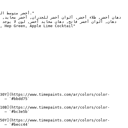
30Y](https://www.timepaints.com/ar/colors/color-
  — `#bbdd75`  

10B](https://www.timepaints.com/ar/colors/color-
  — `#bc3e5b`  

50Y](https://www.timepaints.com/ar/colors/color-
  — `#becc44`  
