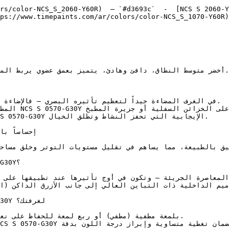
rs/color-NCS_S_2060-Y60R)  — `#d3693c`  -  [NCS S 2060-Y
ps://www.timepaints.com/ar/colors/color-NCS_S_1070-Y60R)
على ال.
