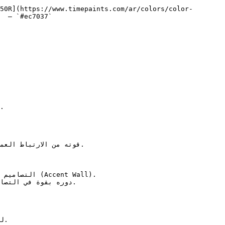
50R](https://www.timepaints.com/ar/colors/color-
  — `#ec7037`  
