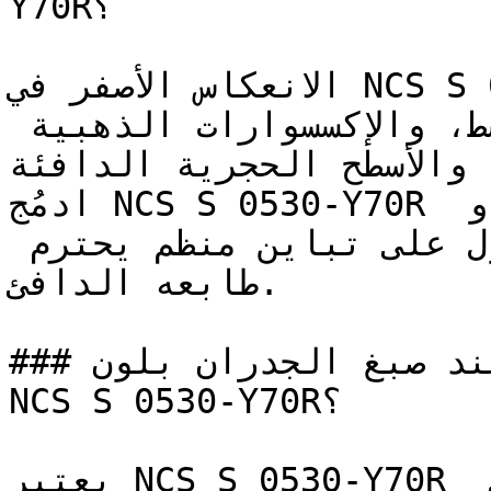
Y70R؟

الانعكاس الأصفر في NCS S 0530-Y70R يجعله يتكامل 
بروعة مع النحاس الممشط، والإكسسوارات الذهبية 
، والأسطح الحجرية الدافئة
ادمُج NCS S 0530-Y70R مع الأخضر الغابي العميق أو 
الأزرق الكحلي (النيفي) للحصول على تباين منظم يحترم 
طابعه الدافئ.

### كيف تحصل على نتيجة مثالية عند صبغ الجدران بلون 
NCS S 0530-Y70R؟

يعتبر NCS S 0530-Y70R مثالياً للتطبيق باستخدام رول 