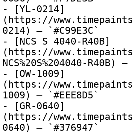
- [YL-0214]
(https://www.timepaints
0214) — `#C99E3C`

- [NCS S 4040-R40B]
(https://www.timepaints
NCS%20S%204040-R40B) — 
- [OW-1009]
(https://www.timepaints
1009) — `#EEE8D5`

- [GR-0640]
(https://www.timepaints
0640) — `#376947`
