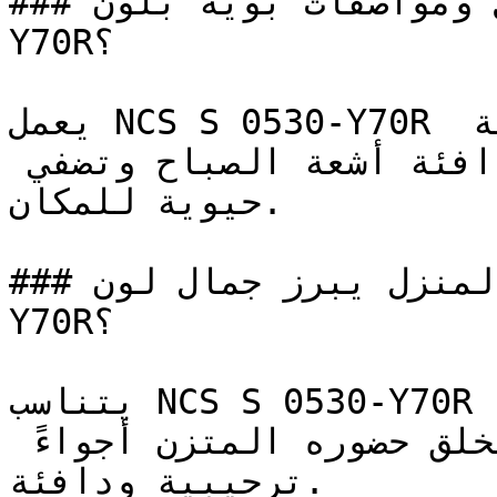
### ما هي تفاصيل ومواصفات بوية بلون NCS S 0530-
Y70R؟

يعمل NCS S 0530-Y70R بشكل رائع في الغرف المواجهة 
للشرق حيث تعكس نغمته الدافئة أشعة الصباح وتضفي 
حيوية للمكان.

### في أي زوايا المنزل يبرز جمال لون NCS S 0530-
Y70R؟

يتناسب NCS S 0530-Y70R مع غرف المعيشة وصالات 
الاستقبال المنزلية، حيث يخلق حضوره المتزن أجواءً 
ترحيبية ودافئة.
