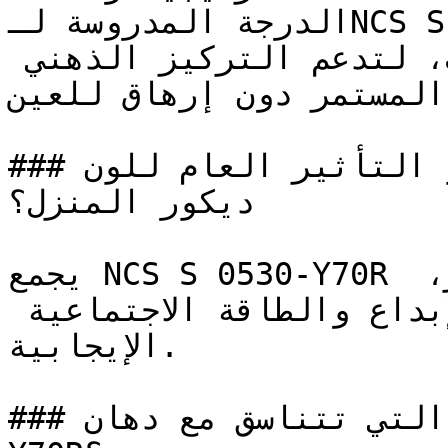
الدرجة المدروسة لـNCS S 0530-Y70R تعمل بكفاءة في 
المكاتب المنزلية والمكتبات، لتدعم التركيز الذهني 
المستمر دون إرهاق للعين.

### ما هو التأثير العام للون NCS S 0530-Y70R على 
ديكور المنزل؟

يجمع NCS S 0530-Y70R بين دفء الأحمر وتفاؤل الأصفر، 
منتجاً لوناً يرتبط بقوة بالإبداع والطاقة الاجتماعية 
الإيجابية.

### ما هي الألوان التي تتناسق مع دهان NCS S 0530-