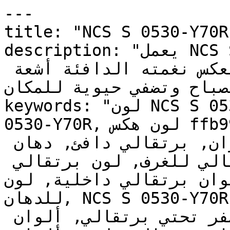
---

title: "NCS S 0530-Y70R | وان | دهانات تايم
description: "يعمل NCS S 0530-Y70R بشكل رائع في 
الغرف المواجهة للشرق حيث تعكس نغمته الدافئة أشعة 
الصباح وتضفي حيوية للمكان
keywords: "لون NCS S 0530-Y70R, كود اللون NCS S 
0530-Y70R, لون هكس ffb99f, دهان برتقالي, طلاء 
برتقالي, ألوان برتقالي للجدران, برتقالي دافئ, دهان 
فاتح برتقالي, لون برتقالي للغرف, لون برتقالي 
للمنزل, الوان برتقالي داخلية, لون N
للدهان, NCS S 0530-Y70R دهان, ألوان برتقالي فاتح, 
دهان دافئ برتقالي, لون أصفر تحتي برتقالي, ألوان 