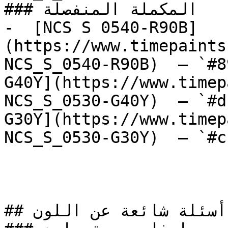
### المكملة المنفصلة

-  [NCS S 0540-R90B]
(https://www.timepaints
NCS_S_0540-R90B)  — `#8
G40Y](https://www.timep
NCS_S_0530-G40Y)  — `#d
G30Y](https://www.timep
NCS_S_0530-G30Y)  — `#c
## أسئلة شائعة عن اللون
