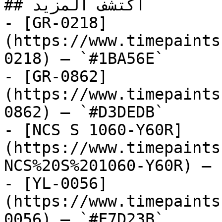
## اكتشف المزيد

- [GR-0218]
(https://www.timepaints
0218) — `#1BA56E`

- [GR-0862]
(https://www.timepaints
0862) — `#D3DEDB`

- [NCS S 1060-Y60R]
(https://www.timepaints
NCS%20S%201060-Y60R) — 
- [YL-0056]
(https://www.timepaints
0056) — `#F7D23B`
