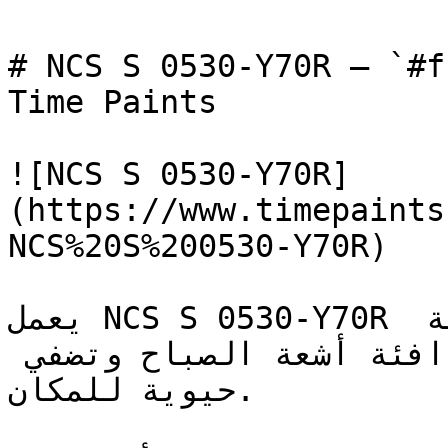
# NCS S 0530-Y70R — `#ffb99f` — ون
Time Paints

![NCS S 0530-Y70R]
(https://www.timepaints
NCS%20S%200530-Y70R)

يعمل NCS S 0530-Y70R بشكل رائع في الغرف المواجهة 
للشرق حيث تعكس نغمته الدافئة أشعة الصباح وتضفي 
حيوية للمكان.
