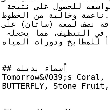
الطلاء على مساحات الجدران الواسعة للحصول على نتيجة 
ناعمة وخالية من الخطوط.

إضافة نصف لمعة (ساتان) على NCS S 0530-Y70R
الجدار عمقاً خفيفاً مع سهولة في التنظيف، مما يجعله 
جداً للمطابخ ودورات المياه
## أسماء بديلة

Tomorrow&#039;s Coral, Persicu
BUTTERFLY, Stone Fruit,