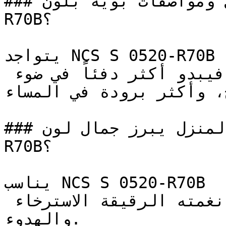
### ما هي تفاصيل ومواصفات بوية بلون NCS S 0520-
R70B؟

يتواجد NCS S 0520-R70B على الحدود بين الأبيض 
والرمادي، ويتكيف مع الإضاءة: فيبدو أكثر دفئاً في ضوء 
ح، وأكثر برودة في المساء
### في أي زوايا المنزل يبرز جمال لون NCS S 0520-
R70B؟

يناسب NCS S 0520-R70B غرف النوم وغرف القراءة 
الهادئة بشكل خاص، حيث تدعم نغمته الرقيقة الاسترخاء 
والهدوء.
