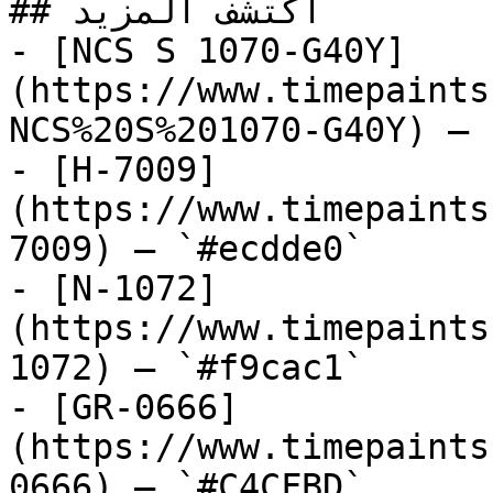
## اكتشف المزيد

- [NCS S 1070-G40Y]
(https://www.timepaints
NCS%20S%201070-G40Y) — 
- [H-7009]
(https://www.timepaints
7009) — `#ecdde0`

- [N-1072]
(https://www.timepaints
1072) — `#f9cac1`

- [GR-0666]
(https://www.timepaints
0666) — `#C4CFBD`
