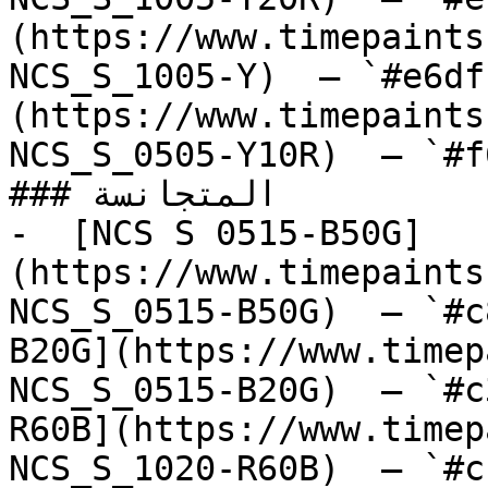
(https://www.timepaints
NCS_S_1005-Y)  — `#e6df
(https://www.timepaints
NCS_S_0505-Y10R)  — `#f
### المتجانسة

-  [NCS S 0515-B50G]
(https://www.timepaints
NCS_S_0515-B50G)  — `#c
B20G](https://www.timep
NCS_S_0515-B20G)  — `#c
R60B](https://www.timep
NCS_S_1020-R60B)  — `#c