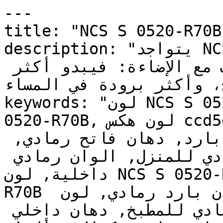
---

title: "NCS S 0520-R70B | وان | دهانات تايم
description: "يتواجد NCS S 0520-R70B على الحدود 
بين الأبيض والرمادي، ويتكيف مع الإضاءة: فيبدو أكثر 
اح، وأكثر برودة في المساء
keywords: "لون NCS S 0520-R70B, كود اللون NCS S 
0520-R70B, لون هكس ccd5ec, دهان رمادي, طلاء رمادي, 
ألوان رمادي للجدران, رمادي بارد, دهان فاتح رمادي, 
لون رمادي للغرف, لون رمادي للمنزل, الوان رمادي 
داخلية, لون NCS S 0520-R70B للدهان, NCS S 0520-
R70B دهان, ألوان رمادي فاتح, دهان بارد رمادي, لون 
أزرق تحتي رمادي, ألوان رمادي للمطبخ, دهان داخلي 