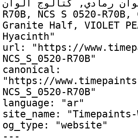
لوحة ألوان رمادي, كتالوج ألوان
R70B, NCS S 0520-R70B, 
Granite Half, VIOLET PE
Hyacinth"

url: "https://www.timep
NCS_S_0520-R70B"

canonical: 
"https://www.timepaints
NCS_S_0520-R70B"

language: "ar"

site_name: "Timepaints-
og_type: "website"

---
