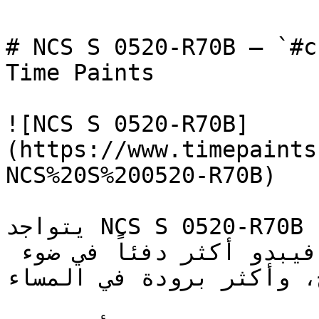
# NCS S 0520-R70B — `#ccd5ec` — ون
Time Paints

![NCS S 0520-R70B]
(https://www.timepaints
NCS%20S%200520-R70B)

يتواجد NCS S 0520-R70B على الحدود بين الأبيض 
والرمادي، ويتكيف مع الإضاءة: فيبدو أكثر دفئاً في ضوء 
ح، وأكثر برودة في المساء