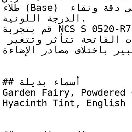
طلاء (Base) أبيض عالي الجودة للحفاظ على دقة ونقاء 
الدرجة اللونية.

قم بتجربة NCS S 0520-R70B على مساحة صغيرة أو لوحة 
عينة قبل اعتماده — فالدرجات الفاتحة تتأثر وتتغير 
كبير باختلاف مصادر الإضاءة
## أسماء بديلة

Garden Fairy, Powdered 
Hyacinth Tint, English 