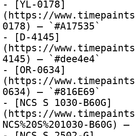
- [YL-0178]
(https://www.timepaints
0178) — `#A17535`

- [D-4145]
(https://www.timepaints
4145) — `#dee4e4`

- [OR-0634]
(https://www.timepaints
0634) — `#816E69`

- [NCS S 1030-B60G]
(https://www.timepaints
NCS%20S%201030-B60G) — 
- [NCS S 2502-G]