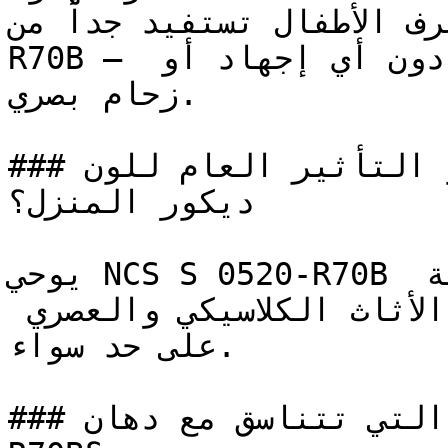
ياه وغرف الأطفال تستفيد جداً من
R70B — فنعومته تخلق بيئة مريحة دون أي إجهاد أو 
زحام بصري.

### ما هو التأثير العام للون NCS S 0520-R70B على 
ديكور المنزل؟

يوحي NCS S 0520-R70B بالثبات والاتزان، ويوفر خلفية 
اعتمادية تدعم وتبرز ألوان الأثاث الكلاسيكي والعصري 
على حد سواء.

### ما هي الألوان التي تتناسق مع دهان NCS S 0520-