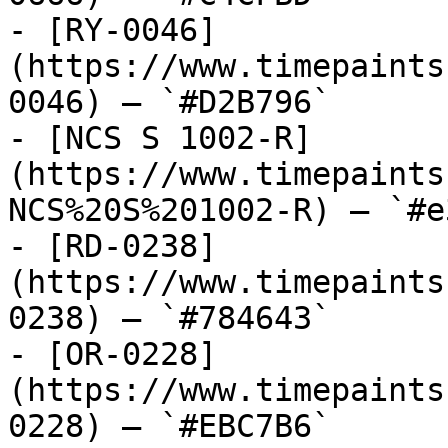
- [RY-0046]
(https://www.timepaints
0046) — `#D2B796`

- [NCS S 1002-R]
(https://www.timepaints
NCS%20S%201002-R) — `#e
- [RD-0238]
(https://www.timepaints
0238) — `#784643`

- [OR-0228]
(https://www.timepaints
0228) — `#EBC7B6`
