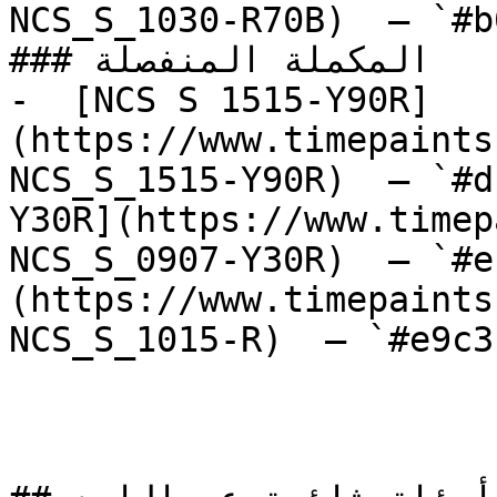
NCS_S_1030-R70B)  — `#b
### المكملة المنفصلة

-  [NCS S 1515-Y90R]
(https://www.timepaints
NCS_S_1515-Y90R)  — `#d
Y30R](https://www.timep
NCS_S_0907-Y30R)  — `#e
(https://www.timepaints
NCS_S_1015-R)  — `#e9c3