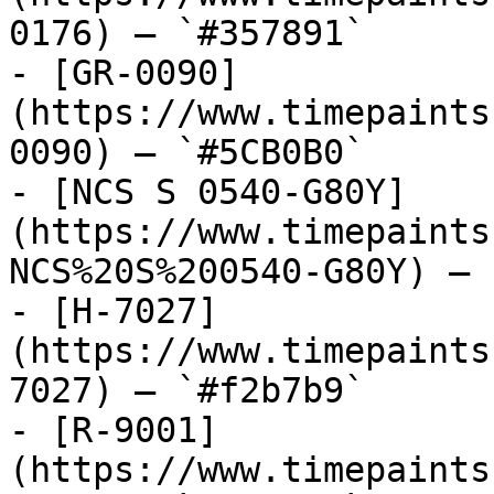
0176) — `#357891`

- [GR-0090]
(https://www.timepaints
0090) — `#5CB0B0`

- [NCS S 0540-G80Y]
(https://www.timepaints
NCS%20S%200540-G80Y) — 
- [H-7027]
(https://www.timepaints
7027) — `#f2b7b9`

- [R-9001]
(https://www.timepaints