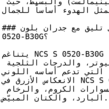
الداخلية ذات الطابع (المينيمالست) والبسيط، حيث 
يمثل الهدوء أساساً للجمال.
### ما ألوان الأثاث التي تليق مع جدران بلون NCS S 
0520-B30G؟

يتناغم NCS S 0520-B30G مع الدرجات الباردة الأخرى — 
كاللون الأردوازي، والبيوتر، والدرجات الثلجية 
ة التي تدعم أساسه اللوني
الانعكاس الأزرق في NCS S 0520-B30G يجعله يتكامل 
تماماً مع التمديدات وإكسسوارات الكروم، والرخام 
البارد، والكتان المبيّض.
