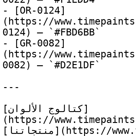
- [OR-0124]
(https://www.timepaints
0124) — `#FBD6BB`

- [GR-0082]
(https://www.timepaints
0082) — `#D2E1DF`

---

[كتالوج الألوان]
(https://www.timepaints
[منتجاتنا](https://www.timepaints.com/ar/products)
