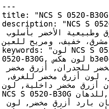
---

title: "NCS S 0520-B30G | وان | دهانات تايم
description: "NCS S 0520-B30G  (تيل
فاتح، يدمج بين صفاء الأزرق وطبيعية الأخضر بأسلوب 
مشرق، خفيف، ومريح للعين."

keywords: "لون NCS S 0520-B30G, كود اللون NCS S 
0520-B30G, لون هكس b3e0e3, دهان أزرق مخضر, طلاء 
أزرق مخضر, ألوان أزرق مخضر للجدران, أزرق مخضر 
بارد, دهان فاتح أزرق مخضر, لون أزرق مخضر للغرف, 
ن أزرق مخضر داخلية, لون
NCS S 0520-B30G للدهان, NCS S 0520-B30G دهان, 
ألوان أزرق مخضر فاتح, دهان بارد أزرق مخضر, لون 