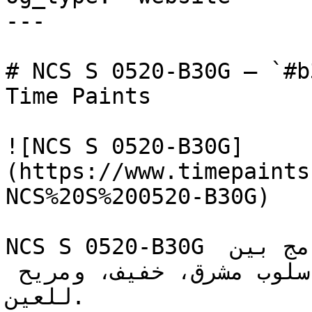
---

# NCS S 0520-B30G — `#b3e0e3` — ون
Time Paints

![NCS S 0520-B30G]
(https://www.timepaints
NCS%20S%200520-B30G)

NCS S 0520-B30G أزرق مخضر (تيل) فاتح، يدمج بين 
صفاء الأزرق وطبيعية الأخضر بأسلوب مشرق، خفيف، ومريح 
للعين.
