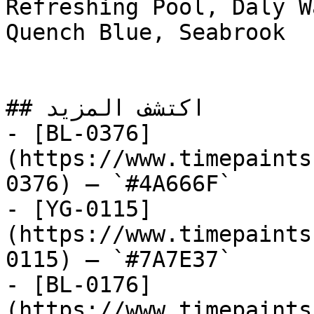
Refreshing Pool, Daly W
Quench Blue, Seabrook

## اكتشف المزيد

- [BL-0376]
(https://www.timepaints
0376) — `#4A666F`

- [YG-0115]
(https://www.timepaints
0115) — `#7A7E37`

- [BL-0176]
(https://www.timepaints