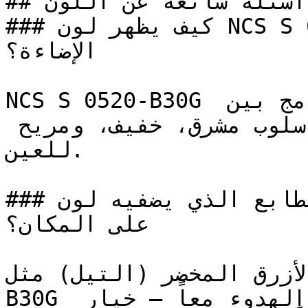
## أسئلة شائعة عن اللون

### كيف يظهر لون NCS S 0520-B30G في الغرف مع 
الإضاءة؟

NCS S 0520-B30G أزرق مخضر (تيل) فاتح، يدمج بين 
صفاء الأزرق وطبيعية الأخضر بأسلوب مشرق، خفيف، ومريح 
للعين.

### ما هو الطابع الذي يضفيه لون NCS S 0520-B30G 
على المكان؟

درجات الأزرق المخضر (التيل) مثل
B30G عمقاً عاطفياً يعكس الثقة والهدوء معاً — خيار 