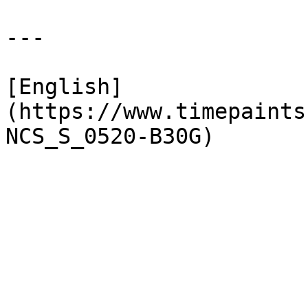
---

[English]
(https://www.timepaints
NCS_S_0520-B30G)