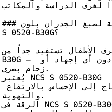
داً لغرف الدراسة والمكاتب
### ما هي المساحات المثالية لصبغ الجدران بلون NCS 
S 0520-B30G؟

ياه وغرف الأطفال تستفيد جداً من
B30G — فنعومته تخلق بيئة مريحة دون أي إجهاد أو 
زحام بصري.

يُعتبر NCS S 0520-B30G ممتازاً للأسقف والأجزاء العلوية 
من الجدران في الغرف التي تحتاج إلى الإحساس بالارتفاع 
والتهوية.

الرقة في NCS S 0520-B30G تجعله مثالياً للتصاميم 