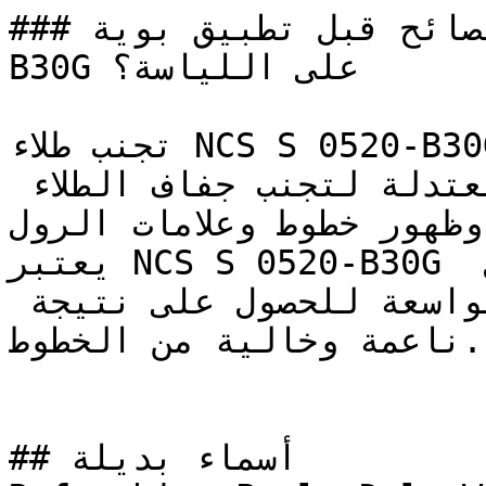
### ما هي أهم النصائح قبل تطبيق بوية NCS S 0520-
B30G على اللياسة؟

تجنب طلاء NCS S 0520-B30G تحت أشعة الشمس المباشرة؛ 
يُفضل الطلاء في الأوقات المعتدلة لتجنب جفاف الطلاء 
 وظهور خطوط وعلامات الرول
يعتبر NCS S 0520-B30G مثالياً للتطبيق باستخدام رول 
الطلاء على مساحات الجدران الواسعة للحصول على نتيجة 
ناعمة وخالية من الخطوط.

## أسماء بديلة
