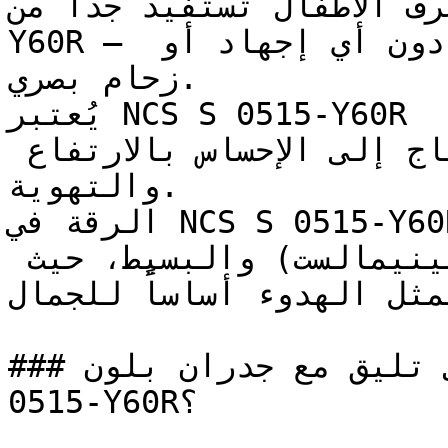
ياه وغرف الأطفال تستفيد جداً من
Y60R — فنعومته تخلق بيئة مريحة دون أي إجهاد أو 
زحام بصري.

يُعتبر NCS S 0515-Y60R ممتازاً للأسقف والأجزاء العلوية 
من الجدران في الغرف التي تحتاج إلى الإحساس بالارتفاع 
والتهوية.

الرقة في NCS S 0515-Y60R تجعله مثالياً للتصاميم 
الداخلية ذات الطابع (المينيمالست) والبسيط، حيث 
يمثل الهدوء أساساً للجمال.
### ما ألوان الأثاث التي تليق مع جدران بلون NCS S 
0515-Y60R؟
