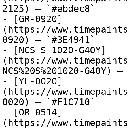
2125) — `#ebdec8`

- [GR-0920]
(https://www.timepaints
0920) — `#3E4941`

- [NCS S 1020-G40Y]
(https://www.timepaints
NCS%20S%201020-G40Y) — 
- [YL-0020]
(https://www.timepaints
0020) — `#F1C710`

- [OR-0514]
(https://www.timepaints