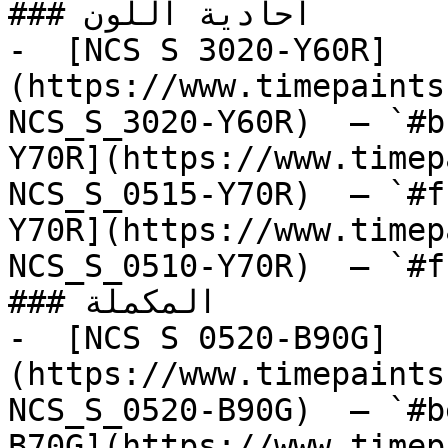
### أحادية اللون

-  [NCS S 3020-Y60R]
(https://www.timepaints
NCS_S_3020-Y60R)  — `#b
Y70R](https://www.timep
NCS_S_0515-Y70R)  — `#f
Y70R](https://www.timep
NCS_S_0510-Y70R)  — `#f
### المكملة

-  [NCS S 0520-B90G]
(https://www.timepaints
NCS_S_0520-B90G)  — `#b
B70G](https://www.timep