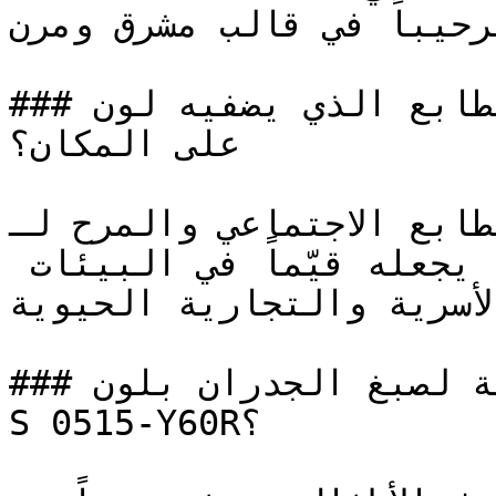
وترحيباً في قالب مشرق ومرن
### ما هو الطابع الذي يضفيه لون NCS S 0515-Y60R 
على المكان؟

يُقلل الطابع الاجتماعي والمرح لـ NCS S 0
الرسمية ويدعو للتواصل، مما يجعله قيّماً في البيئات 
الأسرية والتجارية الحيوية.
### ما هي المساحات المثالية لصبغ الجدران بلون NCS 
S 0515-Y60R؟
