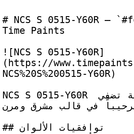
# NCS S 0515-Y60R — `#fed7c1` — ون
Time Paints

![NCS S 0515-Y60R]
(https://www.timepaints
NCS%20S%200515-Y60R)

NCS S 0515-Y60R درجة برتقالية فاتحة وناعمة تضفي 
وترحيباً في قالب مشرق ومرن
## توافقيات الألوان
