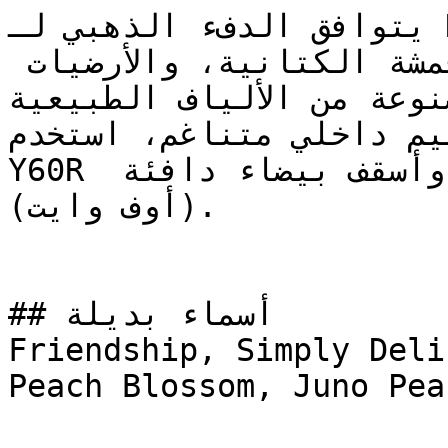
يتوافق الدفء الذهبي لـ NCS S 0515-Y60R مع 
السيراميك الترابي، والأقمشة الكتانية، والأرضيات 
صنوعة من الألياف الطبيعية
على تصميم داخلي متناغم، استخدم
Y60R مع لمسات من البني المحروق وأسقف بيضاء دافئة 
(أوف وايت).

## أسماء بديلة

Friendship, Simply Deli
Peach Blossom, Juno Peac