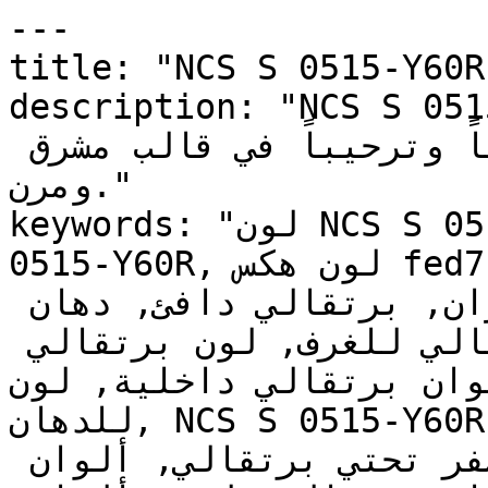
---

title: "NCS S 0515-Y60R | وان | دهانات تايم
description: "NCS S 0515-Y60R ية فاتحة
وناعمة تضفي على الأسطح دفئاً وترحيباً في قالب مشرق 
ومرن."

keywords: "لون NCS S 0515-Y60R, كود اللون NCS S 
0515-Y60R, لون هكس fed7c1, دهان برتقالي, طلاء 
برتقالي, ألوان برتقالي للجدران, برتقالي دافئ, دهان 
فاتح برتقالي, لون برتقالي للغرف, لون برتقالي 
للمنزل, الوان برتقالي داخلية, لون N
للدهان, NCS S 0515-Y60R دهان, ألوان برتقالي فاتح, 
دهان دافئ برتقالي, لون أصفر تحتي برتقالي, ألوان 