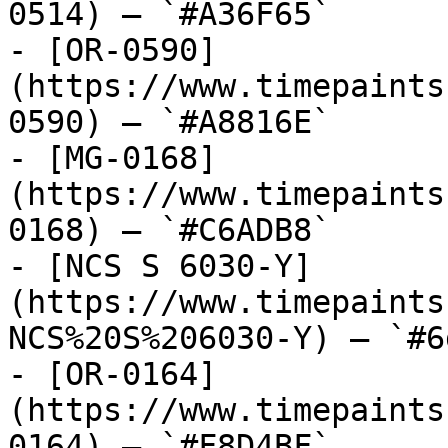
0514) — `#A36F65`

- [OR-0590]
(https://www.timepaints
0590) — `#A8816E`

- [MG-0168]
(https://www.timepaints
0168) — `#C6ADB8`

- [NCS S 6030-Y]
(https://www.timepaints
NCS%20S%206030-Y) — `#6
- [OR-0164]
(https://www.timepaints
0164) — `#F8D4BF`
