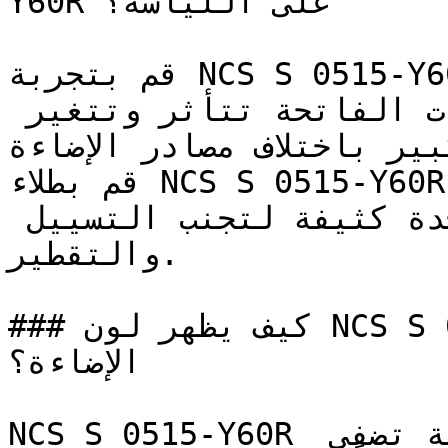
Y60R على اللياسة؟

قم بتجربة NCS S 0515-Y60R على مساحة صغيرة أو لوحة 
عينة قبل اعتماده — فالدرجات الفاتحة تتأثر وتتغير 
كبير باختلاف مصادر الإضاءة
قم بطلاء NCS S 0515-Y60R على شكل طبقات رقيقة 
ومتساوية بدلاً من طبقة واحدة كثيفة لتجنب التسييل 
والتقطير.

### كيف يظهر لون NCS S 0515-Y60R في الغرف مع 
الإضاءة؟

NCS S 0515-Y60R درجة برتقالية فاتحة وناعمة تضفي 