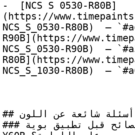
-  [NCS S 0530-R80B]
(https://www.timepaints
NCS_S_0530-R80B)  — `#a
R90B](https://www.timep
NCS_S_0530-R90B)  — `#a
R80B](https://www.timep
NCS_S_1030-R80B)  — `#a
## أسئلة شائعة عن اللون

### ما هي أهم النصائح قبل تطبيق بوية NCS S 0515-