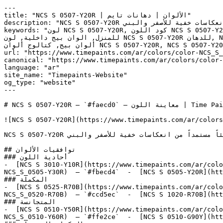
---

title: "NCS S 0507-Y20R | الألوان | دهانات تايم"

description: "NCS S 0507-Y20R درجة بيج فاتحة وناعمة تلي الأبيض مباشرة، تحمل دفئاً مستمداً من انعكاسات خفية للأصفر والبني."

keywords: "لون NCS S 0507-Y20R, كود اللون NCS S 0507-Y20R, لون هكس faecd0, دهان بيج, طلاء بيج, ألوان بيج للجدران, بيج دافئ, دهان فاتح بيج, لون بيج للغرف, لون بيج 
للمنزل, الوان بيج داخلية, لون NCS S 0507-Y20R للدهان, NCS S 0507-Y20R دهان, ألوان بيج فاتح, دهان دافئ بيج, لون أصفر تحتي بيج, ألوان بيج للمطبخ, دهان داخلي بيج, لوحة 
ألوان بيج, كتالوج ألوان NCS S 0507-Y20R, NCS S 0507-Y20R, Nice Cream, Magnolia, ROMANTIC, Fresh Zest, Pumpkin Seeds"

url: "https://www.timepaints.com/ar/colors/color-NCS_S_
canonical: "https://www.timepaints.com/ar/colors/color-
language: "ar"

site_name: "Timepaints-Website"

og_type: "website"

---

# NCS S 0507-Y20R — `#faecd0` — معاينة اللون | Time Paints

![NCS S 0507-Y20R](https://www.timepaints.com/ar/colors
NCS S 0507-Y20R درجة بيج فاتحة وناعمة تلي الأبيض مباشرة، تحمل دفئاً مستمداً من انعكاسات خفية للأصفر والبني.

## توافقيات الألوان

### أحادية اللون

-  [NCS S 3010-Y10R](https://www.timepaints.com/ar/colo
NCS_S_0505-Y30R)  — `#fbecd4`  -  [NCS S 0505-Y20R](htt
### المكملة

-  [NCS S 0525-R70B](https://www.timepaints.com/ar/colo
NCS_S_0520-R70B)  — `#ccd5ec`  -  [NCS S 1020-R70B](htt
### المتجانسة

-  [NCS S 0510-Y50R](https://www.timepaints.com/ar/colo
NCS_S_0510-Y60R)  — `#ffe2ce`  -  [NCS S 0510-G90Y](htt