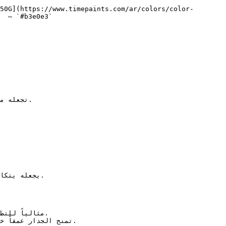
50G](https://www.timepaints.com/ar/colors/color-
  — `#b3e0e3`  
