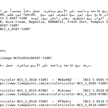
0507-Y20R"

NCS_S_0507-Y20R"

/image-NCS%20S%200507-Y20R)

rs/color-NCS_S_3010-Y10R)  — `#b8a98d`  -  [NCS S 0505-Y
ps://www.timepaints.com/ar/colors/color-NCS_S_0505-Y20R)
rs/color-NCS_S_0525-R70B)  — `#c6ceec`  -  [NCS S 0520-R
ps://www.timepaints.com/ar/colors/color-NCS_S_1020-R70B)
rs/color-NCS_S_0510-Y50R)  — `#fde3cc`  -  [NCS S 0510-Y
ps://www.timepaints.com/ar/colors/color-NCS_S_0510-G90Y)