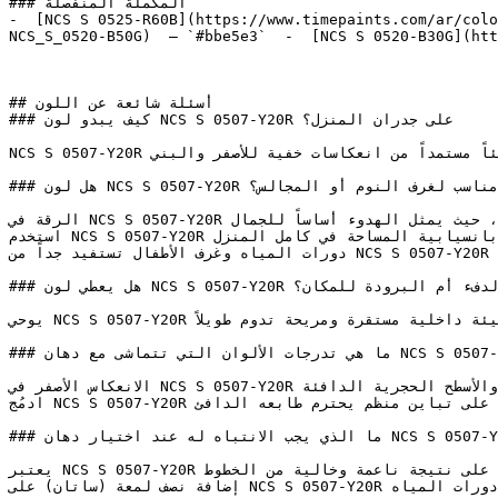
### المكملة المنفصلة

-  [NCS S 0525-R60B](https://www.timepaints.com/ar/colo
NCS_S_0520-B50G)  — `#bbe5e3`  -  [NCS S 0520-B30G](htt
## أسئلة شائعة عن اللون

### كيف يبدو لون NCS S 0507-Y20R على جدران المنزل؟

NCS S 0507-Y20R درجة بيج فاتحة وناعمة تلي الأبيض مباشرة، تحمل دفئاً مستمداً من انعكاسات خفية للأصفر والبني.

### هل لون NCS S 0507-Y20R مناسب لغرف النوم أو المجالس؟

الرقة في NCS S 0507-Y20R تجعله مثالياً للتصاميم الداخلية ذات الطابع (المينيمالست) والبسيط، حيث يمثل الهدوء أساساً للجمال.

استخدم NCS S 0507-Y20R في الممرات ومداخل المنزل لخلق استمرارية بصرية وإحساس بانسيابية المساحة في كامل المنزل.

دورات المياه وغرف الأطفال تستفيد جداً من NCS S 0507-Y20R — فنعومته تخلق بيئة مريحة دون أي إجهاد أو زحام بصري.

### هل يعطي لون NCS S 0507-Y20R إحساساً بالدفء أم البرودة للمكان؟

يوحي NCS S 0507-Y20R بالموثوقية والارتباط بالأرض، مستلهماً دفء الطبيعة لخلق بيئة داخلية مستقرة ومريحة تدوم طويلاً.

### ما هي تدرجات الألوان التي تتماشى مع دهان NCS S 0507-Y20R؟

الانعكاس الأصفر في NCS S 0507-Y20R يجعله يتكامل بروعة مع النحاس الممشط، والإكسسوارات الذهبية المعتقة، والأسطح الحجرية الدافئة.

ادمُج NCS S 0507-Y20R مع الأخضر الغابي العميق أو الأزرق الكحلي (النيفي) للحصول على تباين منظم يحترم طابعه الدافئ.

### ما الذي يجب الانتباه له عند اختيار دهان NCS S 0507-Y20R لغرفتك؟

يعتبر NCS S 0507-Y20R مثالياً للتطبيق باستخدام رول الطلاء على مساحات الجدران الواسعة للحصول على نتيجة ناعمة وخالية من الخطوط.

إضافة نصف لمعة (ساتان) على NCS S 0507-Y20R تمنح الجدار عمقاً خفيفاً مع سهولة في التنظيف، مما يجعله مناسباً جداً للمطابخ ودورات المياه.
