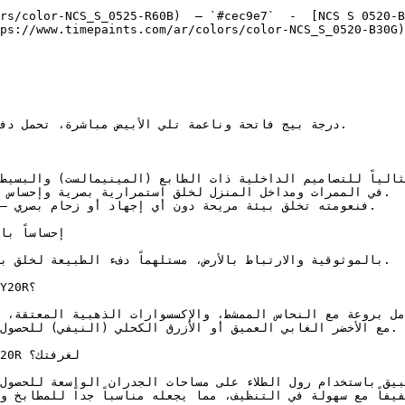
rs/color-NCS_S_0525-R60B)  — `#cec9e7`  -  [NCS S 0520-B
ps://www.timepaints.com/ar/colors/color-NCS_S_0520-B30G)