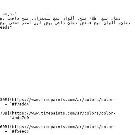
30R](https://www.timepaints.com/ar/colors/color-
  — `#f7edd4`  

70B](https://www.timepaints.com/ar/colors/color-
  — `#bdc7e0`  

60R](https://www.timepaints.com/ar/colors/color-
  — `#f5eecc`  
