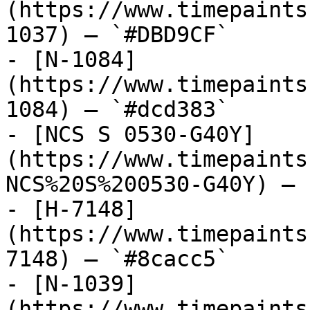
(https://www.timepaints
1037) — `#DBD9CF`

- [N-1084]
(https://www.timepaints
1084) — `#dcd383`

- [NCS S 0530-G40Y]
(https://www.timepaints
NCS%20S%200530-G40Y) — 
- [H-7148]
(https://www.timepaints
7148) — `#8cacc5`

- [N-1039]
(https://www.timepaints