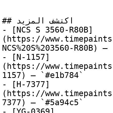
## اكتشف المزيد

- [NCS S 3560-R80B]
(https://www.timepaints
NCS%20S%203560-R80B) — 
- [N-1157]
(https://www.timepaints
1157) — `#e1b784`

- [H-7377]
(https://www.timepaints
7377) — `#5a94c5`

- [YG-0369]