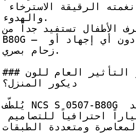
الهادئة بشكل خاص، حيث تدعم نغمته الرقيقة الاسترخاء 
والهدوء.

ياه وغرف الأطفال تستفيد جداً من
B80G — فنعومته تخلق بيئة مريحة دون أي إجهاد أو 
زحام بصري.

### ما هو التأثير العام للون NCS S 0507-B80G على 
ديكور المنزل؟

يُلطّف NCS S 0507-B80G حدة الألوان الأخرى دون أن يفقد 
المكان دفئه، مما يجعله اختياراً احترافياً للتصاميم 
المعاصرة ومتعددة الطبقات.