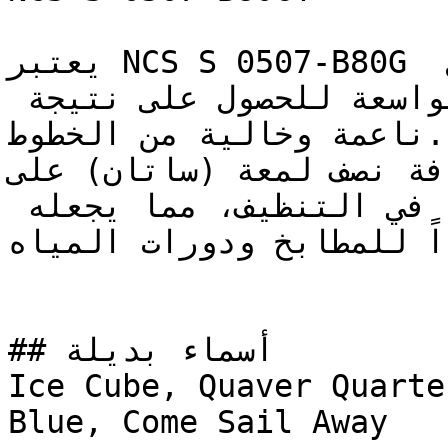
يعتبر NCS S 0507-B80G مثالياً للتطبيق باستخدام رول 
الطلاء على مساحات الجدران الواسعة للحصول على نتيجة 
ناعمة وخالية من الخطوط.

إضافة نصف لمعة (ساتان) على NCS S 0507-B80G
الجدار عمقاً خفيفاً مع سهولة في التنظيف، مما يجعله 
جداً للمطابخ ودورات المياه
## أسماء بديلة

Ice Cube, Quaver Quarte
Blue, Come Sail Away
