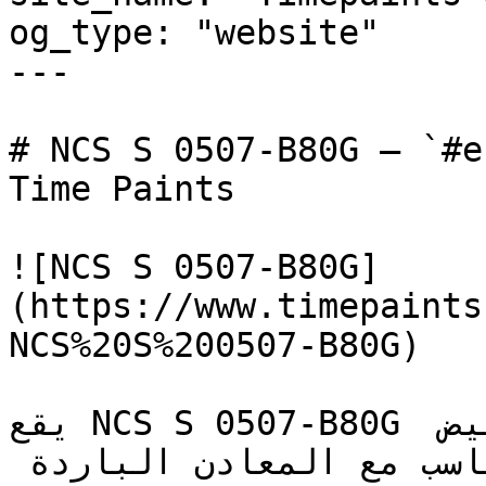
og_type: "website"

---

# NCS S 0507-B80G — `#e1eee8` — ون
Time Paints

![NCS S 0507-B80G]
(https://www.timepaints
NCS%20S%200507-B80G)

يقع NCS S 0507-B80G في المساحة الدقيقة بين الأبيض 
والبيج، ليقدم خلفية مرنة تتناسب مع المعادن الباردة 