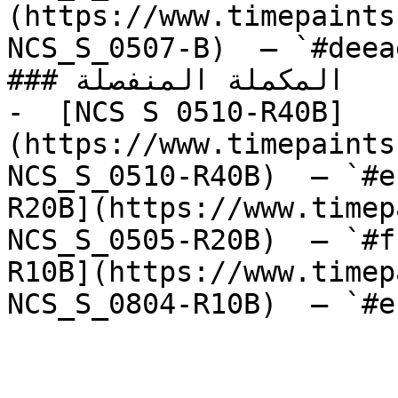
(https://www.timepaints
NCS_S_0507-B)  — `#deea
### المكملة المنفصلة

-  [NCS S 0510-R40B]
(https://www.timepaints
NCS_S_0510-R40B)  — `#e
R20B](https://www.timep
NCS_S_0505-R20B)  — `#f
R10B](https://www.timep
NCS_S_0804-R10B)  — `#e