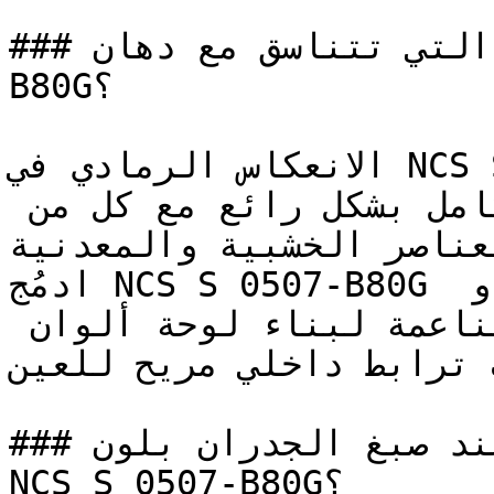
### ما هي الألوان التي تتناسق مع دهان NCS S 0507-
B80G؟

الانعكاس الرمادي في NCS S 0507-B80G يجعله من أكثر 
الخيارات مرونة، فهو يتكامل بشكل رائع مع كل من 
العناصر الخشبية والمعدنية
ادمُج NCS S 0507-B80G مع الرمادي الفحمي العميق، أو 
الأبيض الدافئ، أو الميرمية الناعمة لبناء لوحة ألوان 
ت ترابط داخلي مريح للعين
### كيف تحصل على نتيجة مثالية عند صبغ الجدران بلون 
NCS S 0507-B80G؟
