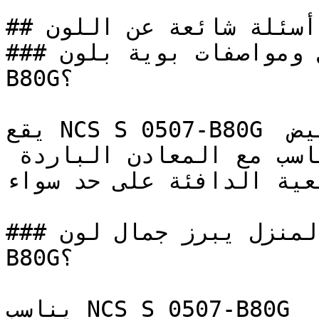
## أسئلة شائعة عن اللون

### ما هي تفاصيل ومواصفات بوية بلون NCS S 0507-
B80G؟

يقع NCS S 0507-B80G في المساحة الدقيقة بين الأبيض 
والبيج، ليقدم خلفية مرنة تتناسب مع المعادن الباردة 
يعية الدافئة على حد سواء
### في أي زوايا المنزل يبرز جمال لون NCS S 0507-
B80G؟

يناسب NCS S 0507-B80G غرف النوم وغرف القراءة 