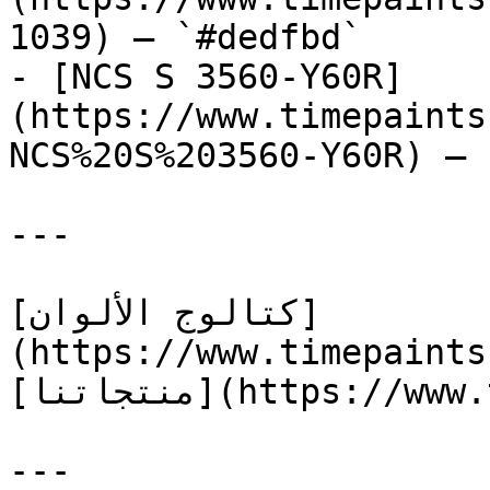
1039) — `#dedfbd`

- [NCS S 3560-Y60R]
(https://www.timepaints
NCS%20S%203560-Y60R) — 
---

[كتالوج الألوان]
(https://www.timepaints
[منتجاتنا](https://www.timepaints.com/ar/products)

---
