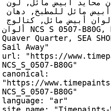
ألوان أبيض مائل فاتح, دهان محايد أبيض مائل, لون 
رمادي تحتي أبيض مائل, ألوان أبيض مائل للمطبخ, دهان 
داخلي أبيض مائل, لوحة ألوان أبيض مائل, كتالوج 
ألوان NCS S 0507-B80G, NCS S 0507-B80G, Ice Cube, 
Quaver Quarter, SEA SHO
Sail Away"

url: "https://www.timep
NCS_S_0507-B80G"

canonical: 
"https://www.timepaints
NCS_S_0507-B80G"

language: "ar"

site_name: "Timepaints-