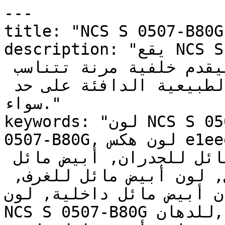
---

title: "NCS S 0507-B80G | وان | دهانات تايم
description: "يقع NCS S 0507-B80G في المساحة 
الدقيقة بين الأبيض والبيج، ليقدم خلفية مرنة تتناسب 
مع المعادن الباردة والمواد الطبيعية الدافئة على حد 
سواء."

keywords: "لون NCS S 0507-B80G, كود اللون NCS S 
0507-B80G, لون هكس e1eee8, دهان أبيض مائل, طلاء 
أبيض مائل, ألوان أبيض مائل للجدران, أبيض مائل 
محايد, دهان فاتح أبيض مائل, لون أبيض مائل للغرف, 
ن أبيض مائل داخلية, لون
NCS S 0507-B80G للدهان, NCS S 0507-B80G دهان, 