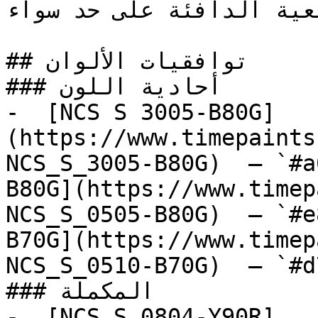
يعية الدافئة على حد سواء
## توافقيات الألوان

### أحادية اللون

-  [NCS S 3005-B80G]
(https://www.timepaints
NCS_S_3005-B80G)  — `#a
B80G](https://www.timep
NCS_S_0505-B80G)  — `#e
B70G](https://www.timep
NCS_S_0510-B70G)  — `#d
### المكملة

-  [NCS S 0804-Y90R]