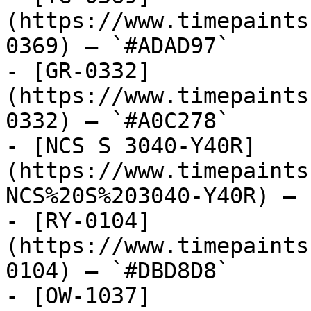
(https://www.timepaints
0369) — `#ADAD97`

- [GR-0332]
(https://www.timepaints
0332) — `#A0C278`

- [NCS S 3040-Y40R]
(https://www.timepaints
NCS%20S%203040-Y40R) — 
- [RY-0104]
(https://www.timepaints
0104) — `#DBD8D8`

- [OW-1037]