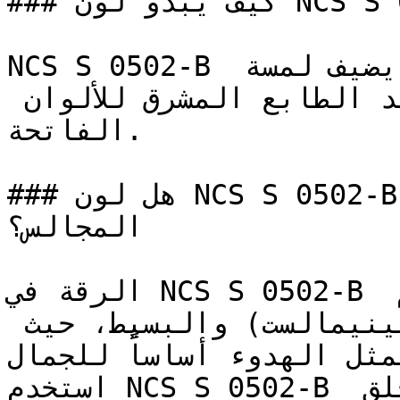
### كيف يبدو لون NCS S 0502-B على جدران المنزل؟

NCS S 0502-B هو درجة راقية من الأوف وايت، يضيف لمسة 
خفيفة من الدفء دون أن يفقد الطابع المشرق للألوان 
الفاتحة.

### هل لون NCS S 0502-B مناسب لغرف النوم أو 
المجالس؟

الرقة في NCS S 0502-B تجعله مثالياً للتصاميم 
الداخلية ذات الطابع (المينيمالست) والبسيط، حيث 
يمثل الهدوء أساساً للجمال.
استخدم NCS S 0502-B في الممرات ومداخل المنزل لخلق 