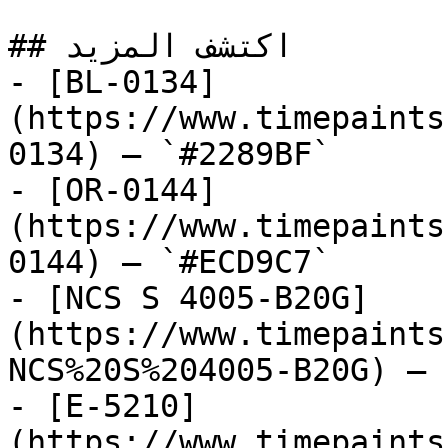
## اكتشف المزيد

- [BL-0134]
(https://www.timepaints
0134) — `#2289BF`

- [OR-0144]
(https://www.timepaints
0144) — `#ECD9C7`

- [NCS S 4005-B20G]
(https://www.timepaints
NCS%20S%204005-B20G) — 
- [E-5210]
(https://www.timepaints