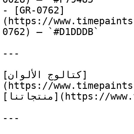
- [GR-0762]
(https://www.timepaints
0762) — `#D1DDDB`

---

[كتالوج الألوان]
(https://www.timepaints
[منتجاتنا](https://www.timepaints.com/ar/products)

---
