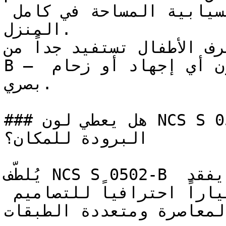
استمرارية بصرية وإحساس بانسيابية المساحة في كامل 
المنزل.

ياه وغرف الأطفال تستفيد جداً من
B — فنعومته تخلق بيئة مريحة دون أي إجهاد أو زحام 
بصري.

### هل يعطي لون NCS S 0502-B إحساساً بالدفء أم 
البرودة للمكان؟

يُلطّف NCS S 0502-B حدة الألوان الأخرى دون أن يفقد 
المكان دفئه، مما يجعله اختياراً احترافياً للتصاميم 
المعاصرة ومتعددة الطبقات.