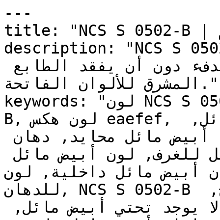
---

title: "NCS S 0502-B | الألوان | دهانات تايم"

description: "NCS S 0502-B  راقية من الأوف
وايت، يضيف لمسة خفيفة من الدفء دون أن يفقد الطابع 
المشرق للألوان الفاتحة."

keywords: "لون NCS S 0502-B, كود اللون NCS S 0502-
B, لون هكس eaefef, دهان أبيض مائل, طلاء أبيض مائل, 
ألوان أبيض مائل للجدران, أبيض مائل محايد, دهان 
فاتح أبيض مائل, لون أبيض مائل للغرف, لون أبيض مائل 
نزل, الوان أبيض مائل داخلية, لون
للدهان, NCS S 0502-B دهان, ألوان أبيض مائل فاتح, 
دهان محايد أبيض مائل, لون لا يوجد تحتي أبيض مائل, 