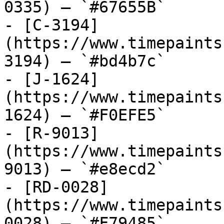
0335) — `#67655B`

- [C-3194]
(https://www.timepaints
3194) — `#bd4b7c`

- [J-1624]
(https://www.timepaints
1624) — `#F0EFE5`

- [R-9013]
(https://www.timepaints
9013) — `#e8ecd2`

- [RD-0028]
(https://www.timepaints
0028) — `#F79485`
