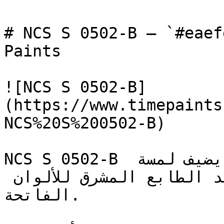
# NCS S 0502-B — `#eaefef` — اينة اللون
Paints

![NCS S 0502-B]
(https://www.timepaints
NCS%20S%200502-B)

NCS S 0502-B هو درجة راقية من الأوف وايت، يضيف لمسة 
خفيفة من الدفء دون أن يفقد الطابع المشرق للألوان 
الفاتحة.
