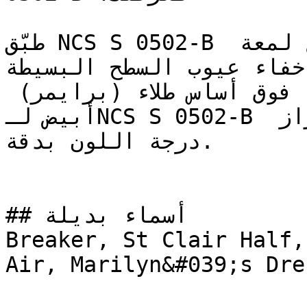
طبّق NCS S 0502-B بلمعة مطفية (مطفي) أو ربع لمعة 
إخفاء عيوب السطح البسيطة
يُنصح بطلاء وجهين (طبقتين) فوق أساس طلاء (برايمر) 
أبيض لـNCS S 0502-B لضمان تغطية متساوية وإبراز 
درجة اللون بدقة.

## أسماء بديلة

Breaker, St Clair Half,
Air, Marilyn&#039;s Dres