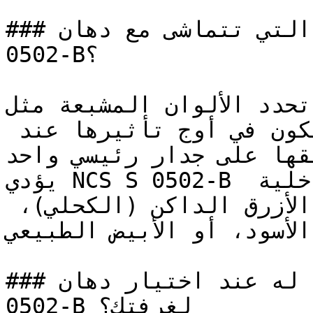
### ما هي تدرجات الألوان التي تتماشى مع دهان NCS S 
0502-B؟

تحدد الألوان المشبعة مثل NCS S 0502-B التصاميم 
المعاصرة الجريئة — وتكون في أوج تأثيرها عند 
تطبيقها على جدار رئيسي واحد (Accent 
يؤدي NCS S 0502-B دوره بقوة في التصاميم الداخلية 
ذات التباين العالي إلى جانب الأزرق الداكن (الكحلي)، 
 الأسود، أو الأبيض الطبيعي
### ما الذي يجب الانتباه له عند اختيار دهان NCS S 
0502-B لغرفتك؟
