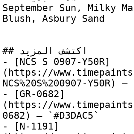
September Sun, Milky Ma
Blush, Asbury Sand

## اكتشف المزيد

- [NCS S 0907-Y50R]
(https://www.timepaints
NCS%20S%200907-Y50R) — 
- [GR-0682]
(https://www.timepaints
0682) — `#D3DAC5`

- [N-1191]