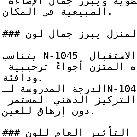
الداخلية بالمواد العضوية ويبرز جمال الإضاءة 
الطبيعية في المكان.

### في أي زوايا المنزل يبرز جمال لون N-1045؟

يتناسب N-1045 مع غرف المعيشة وصالات الاستقبال 
المنزلية، حيث يخلق حضوره المتزن أجواءً ترحيبية 
ودافئة.

الدرجة المدروسة لـN-1045 تعمل بكفاءة في المكاتب 
المنزلية والمكتبات، لتدعم التركيز الذهني المستمر 
دون إرهاق للعين.

### ما هو التأثير العام للون N-1045 على ديكور 