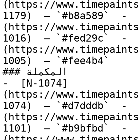
(https://www.timepaints
1179)  — `#b8a589`  -  
(https://www.timepaints
1016)  — `#fed29c`  -  
(https://www.timepaints
1005)  — `#fee4b4`  

### المكملة

-  [N-1074]
(https://www.timepaints
1074)  — `#d7dddb`  -  
(https://www.timepaints
1101)  — `#b9bfbd`  -  
(https://www.timepaints