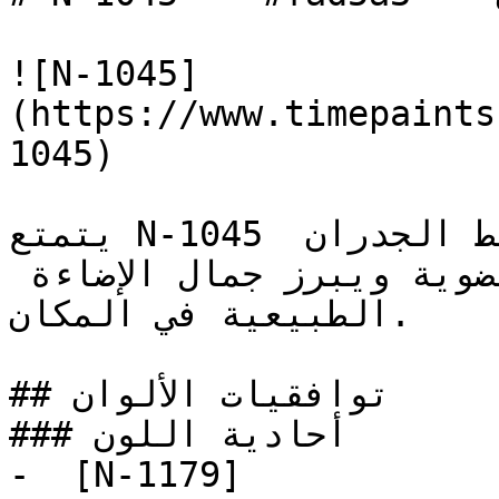
![N-1045]
(https://www.timepaints
1045)

يتمتع N-1045 بطابع رملي طبيعي يربط الجدران 
الداخلية بالمواد العضوية ويبرز جمال الإضاءة 
الطبيعية في المكان.

## توافقيات الألوان

### أحادية اللون

-  [N-1179]