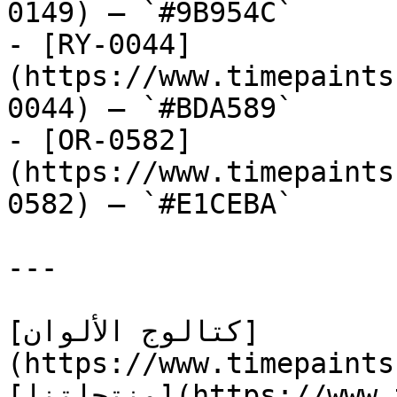
0149) — `#9B954C`

- [RY-0044]
(https://www.timepaints
0044) — `#BDA589`

- [OR-0582]
(https://www.timepaints
0582) — `#E1CEBA`

---

[كتالوج الألوان]
(https://www.timepaints
[منتجاتنا](https://www.timepaints.com/ar/products)
