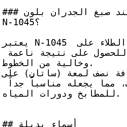
### كيف تحصل على نتيجة مثالية عند صبغ الجدران بلون 
N-1045؟

يعتبر N-1045 مثالياً للتطبيق باستخدام رول الطلاء على 
مساحات الجدران الواسعة للحصول على نتيجة ناعمة 
وخالية من الخطوط.

إضافة نصف لمعة (ساتان) على N-1045 الجدار عمقاً
خفيفاً مع سهولة في التنظيف، مما يجعله مناسباً جداً 
للمطابخ ودورات المياه.

## أسماء بديلة
