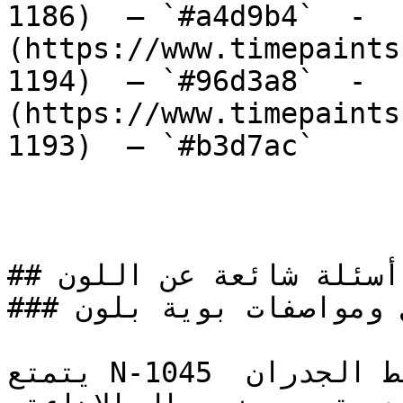
1186)  — `#a4d9b4`  -  
(https://www.timepaints
1194)  — `#96d3a8`  -  
(https://www.timepaints
1193)  — `#b3d7ac`  

## أسئلة شائعة عن اللون

### ما هي تفاصيل ومواصفات بوية بلون N-1045؟

يتمتع N-1045 بطابع رملي طبيعي يربط الجدران 