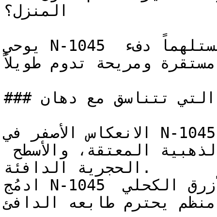
المنزل؟

يوحي N-1045 بالموثوقية والارتباط بالأرض، مستلهماً دفء 
مستقرة ومريحة تدوم طويلاً
### ما هي الألوان التي تتناسق مع دهان N-1045؟

الانعكاس الأصفر في N-1045 يجعله يتكامل بروعة مع 
النحاس الممشط، والإكسسوارات الذهبية المعتقة، والأسطح 
الحجرية الدافئة.

ادمُج N-1045 مع الأخضر الغابي العميق أو الأزرق الكحلي 
(منظم يحترم طابعه الدافئ