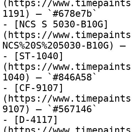
(https://www.timepaints
1191) — `#678e7b`

- [NCS S 5030-B10G]
(https://www.timepaints
NCS%20S%205030-B10G) — 
- [ST-1040]
(https://www.timepaints
1040) — `#846A58`

- [CF-9107]
(https://www.timepaints
9107) — `#567146`

- [D-4117]
(https://www.timepaints