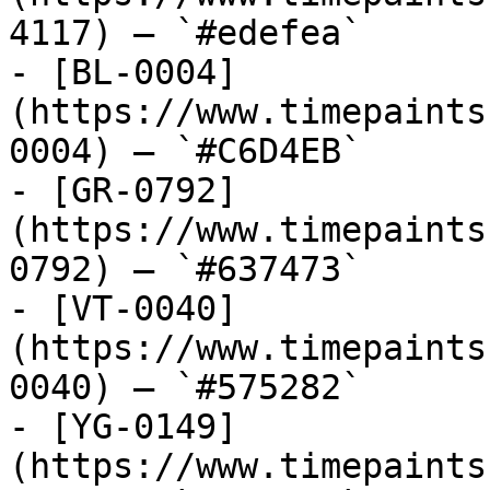
4117) — `#edefea`

- [BL-0004]
(https://www.timepaints
0004) — `#C6D4EB`

- [GR-0792]
(https://www.timepaints
0792) — `#637473`

- [VT-0040]
(https://www.timepaints
0040) — `#575282`

- [YG-0149]
(https://www.timepaints