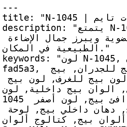
---

title: "N-1045 | الألوان | دهانات تايم"

description: "يتمتع N-1045 بطابع رملي طبيعي يربط 
الجدران الداخلية بالمواد العضوية ويبرز جمال الإضاءة 
الطبيعية في المكان."

keywords: "لون N-1045, كود اللون N-1045, لون هكس 
fad5a3, دهان بيج, طلاء بيج, ألوان بيج للجدران, بيج 
دافئ, دهان فاتح بيج, لون بيج للغرف, لون بيج 
للمنزل, الوان بيج داخلية, لون N-1045 
1045 دهان, ألوان بيج فاتح, دهان دافئ بيج, لون أصفر 
تحتي بيج, ألوان بيج للمطبخ, دهان داخلي بيج, لوحة 
ألوان بيج, كتالوج ألوان N-1045, N-1045, September 