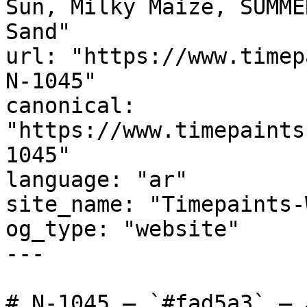
Sun, Milky Maize, SUMME
Sand"

url: "https://www.timep
N-1045"

canonical: 
"https://www.timepaints
1045"

language: "ar"

site_name: "Timepaints-
og_type: "website"

---

# N-1045 — `#fad5a3` — معاينة اللون | Time Paints
