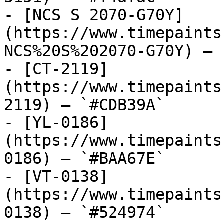
- [NCS S 2070-G70Y]
(https://www.timepaints
NCS%20S%202070-G70Y) — 
- [CT-2119]
(https://www.timepaints
2119) — `#CDB39A`

- [YL-0186]
(https://www.timepaints
0186) — `#BAA67E`

- [VT-0138]
(https://www.timepaints
0138) — `#524974`
