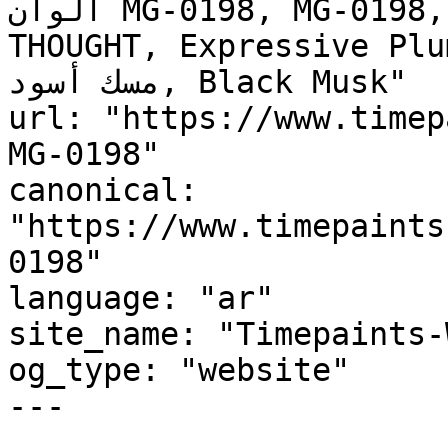
ألوان MG-0198, MG-0198, Indulgent, Vibrant Vision, 
THOUGHT, Expressive Plu
مسك أسود, Black Musk"

url: "https://www.timep
MG-0198"

canonical: 
"https://www.timepaints
0198"

language: "ar"

site_name: "Timepaints-
og_type: "website"

---
