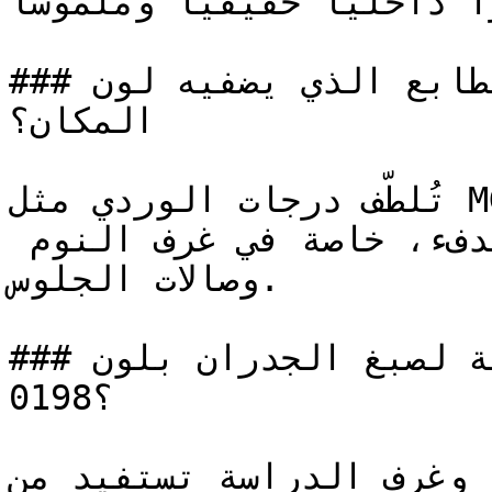
ً داخلياً حقيقياً وملموساً
### ما هو الطابع الذي يضفيه لون MG-0198 على 
المكان؟

تُلطّف درجات الوردي مثل MG-0198 قسوة الزوايا 
والمساحات وتُدخل إحساساً بالدفء، خاصة في غرف النوم 
وصالات الجلوس.

### ما هي المساحات المثالية لصبغ الجدران بلون MG-
0198؟

منزلية وغرف الدراسة تستفيد من