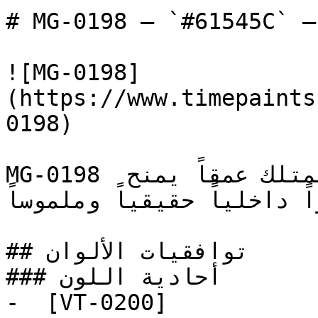
# MG-0198 — `#61545C` — معاينة اللون | Time Paint
![MG-0198]
(https://www.timepaints
0198)

MG-0198 وردي متوسط، دافئ وهادئ، يمتلك عمقاً يمنح 
ً داخلياً حقيقياً وملموساً
## توافقيات الألوان

### أحادية اللون

-  [VT-0200]