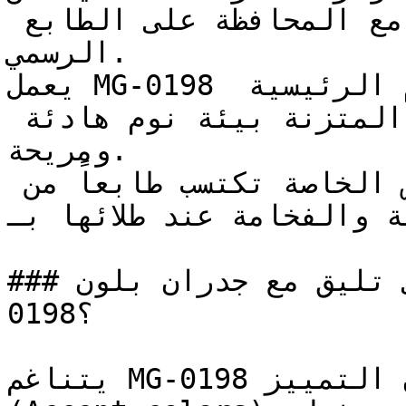
فدرجته الثابتة تعزز التركيز مع المحافظة على الطابع 
الرسمي.

يعمل MG-0198 بامتياز في غرف النوم الرئيسية 
(الماستر)، حيث تخلق درجته المتزنة بيئة نوم هادئة 
ومريحة.

المكتبات وصالات الجلوس الخاصة تكتسب طابعاً من 
لهادئة والفخامة عند طلائها بـ
### ما ألوان الأثاث التي تليق مع جدران بلون MG-
0198؟

يتناغم MG-0198 بسهولة تامة مع ألوان التمييز 