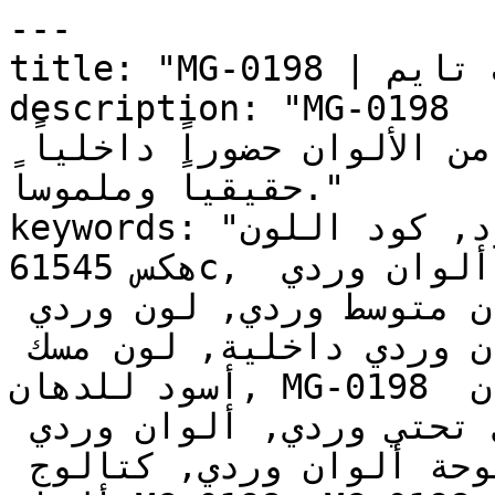
---

title: "MG-0198 | الألوان | دهانات تايم"

description: "MG-0198 وردي متوسط، دافئ وهادئ، 
يمتلك عمقاً يمنح هذه العائلة من الألوان حضوراً داخلياً 
حقيقياً وملموساً."

keywords: "لون مسك أسود, كود اللون MG-0198, لون 
هكس 61545c, دهان وردي, طلاء وردي, ألوان وردي 
للجدران, وردي محايد, دهان متوسط وردي, لون وردي 
للغرف, لون وردي للمنزل, الوان وردي داخلية, لون مسك 
أسود للدهان, MG-0198 دهان, ألوان وردي متوسط, دهان 
محايد وردي, لون رمادي تحتي وردي, ألوان وردي 
للمطبخ, دهان داخلي وردي, لوحة ألوان وردي, كتالوج 