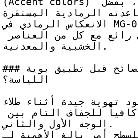
(Accent colors) الدافئة والباردة على حد سواء، بفضل 
قاعدته الرمادية المستقرة.
الانعكاس الرمادي في MG-0198 يجعله من أكثر الخيارات 
مرونة، فهو يتكامل بشكل رائع مع كل من العناصر 
الخشبية والمعدنية.

### ما هي أهم النصائح قبل تطبيق بوية MG-0198 على 
اللياسة؟

تأكد من وجود تهوية جيدة أثناء طلاء MG
المتوسطة العمق تتطلب وقتاً كافياً للجفاف التام بين 
الوجه الأول والثاني.

سليم للسطح أمر بالغ الأهمية لـ