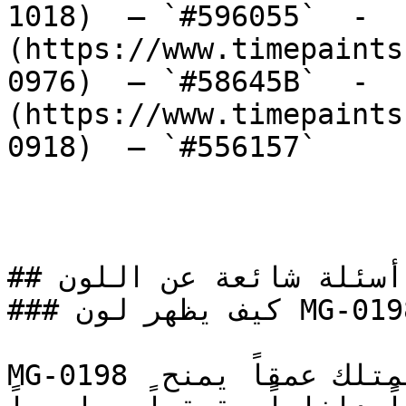
1018)  — `#596055`  -  
(https://www.timepaints
0976)  — `#58645B`  -  
(https://www.timepaints
0918)  — `#556157`  

## أسئلة شائعة عن اللون

### كيف يظهر لون MG-0198 في الغرف مع الإضاءة؟

MG-0198 وردي متوسط، دافئ وهادئ، يمتلك عمقاً يمنح 