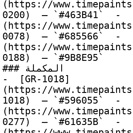
(https://www.timepaints
0200)  — `#463B41`  -  
(https://www.timepaints
0078)  — `#685566`  -  
(https://www.timepaints
0188)  — `#9B8E95`  

### المكملة

-  [GR-1018]
(https://www.timepaints
1018)  — `#596055`  -  
(https://www.timepaints
0277)  — `#61635B`  -  
(https://www.timepaints