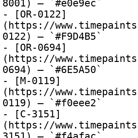
8001) — `#e0e9ec`

- [OR-0122]
(https://www.timepaints
0122) — `#F9D4B5`

- [OR-0694]
(https://www.timepaints
0694) — `#6E5A50`

- [M-0119]
(https://www.timepaints
0119) — `#f0eee2`

- [C-3151]
(https://www.timepaints
3151) — `#f4afac`
