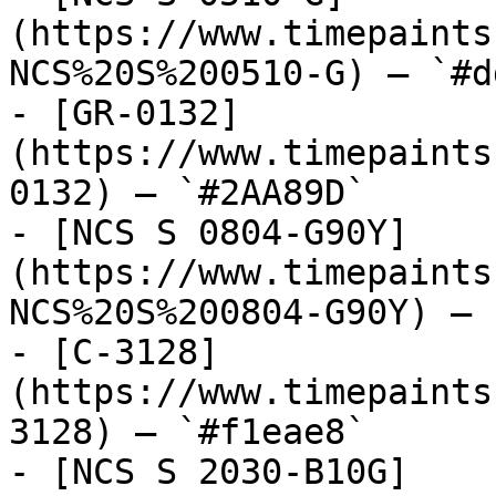
(https://www.timepaints
NCS%20S%200510-G) — `#d
- [GR-0132]
(https://www.timepaints
0132) — `#2AA89D`

- [NCS S 0804-G90Y]
(https://www.timepaints
NCS%20S%200804-G90Y) — 
- [C-3128]
(https://www.timepaints
3128) — `#f1eae8`

- [NCS S 2030-B10G]