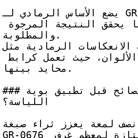
يضع الأساس الرمادي لـ GR-0676 كخيار افتراضي احترافي 
للمصممين — فهو دائماً ما يحقق النتيجة المرجوة 
والمطلوبة.

الألوان ذات الانعكاسات الرمادية مثل
بشكل ممتاز مع طيف واسع من الألوان، حيث تعمل كرابط 
محايد بينها.

### ما هي أهم النصائح قبل تطبيق بوية GR-0676 على 
اللياسة؟

 نصف لمعة يعزز ثراء صبغة
GR-0676 ويوفر قابلية تنظيف ممتازة لمعظم غرف 