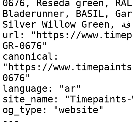
0676, Reseda green, RAL
Bladerunner, BASIL, Gar
Silver Willow Green, جوافة, Guava"

url: "https://www.timep
GR-0676"

canonical: 
"https://www.timepaints
0676"

language: "ar"

site_name: "Timepaints-
og_type: "website"

---
