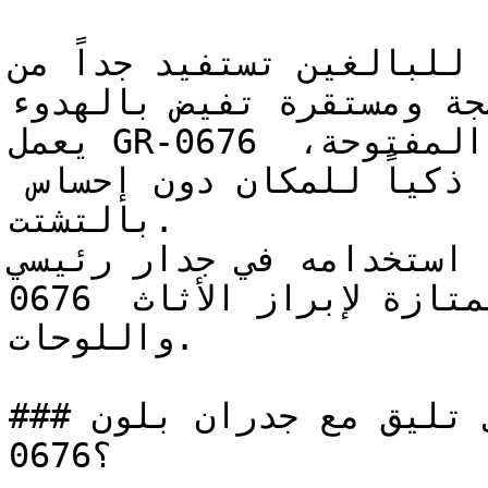
صممة للبالغين تستفيد جداً من
ضجة ومستقرة تفيض بالهدوء
يعمل GR-0676 بفعالية ممتازة في المساحات المفتوحة، 
حيث يوفر عمقه اللوني تحديداً ذكياً للمكان دون إحساس 
بالتشتت.

عند استخدامه في جدار رئيسي (Accent Wall)، مل
0676 كمرتكز للغرفة ويوفر خلفية ممتازة لإبراز الأثاث 
واللوحات.

### ما ألوان الأثاث التي تليق مع جدران بلون GR-
0676؟
