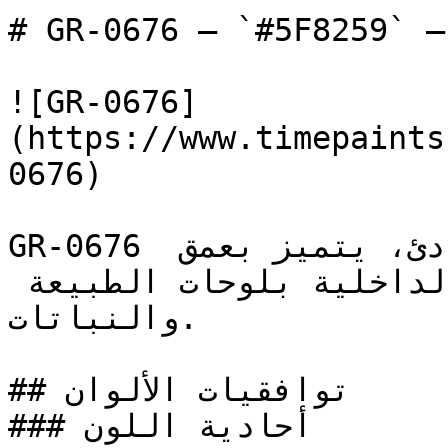
# GR-0676 — `#5F8259` — معاينة اللون | Time Paint
![GR-0676]
(https://www.timepaints
0676)

GR-0676 أخضر متوسط النطاق، دافئ وهادئ، يتميز بعمق 
عضوي يربط المساحات الداخلية بلوحات الطبيعة 
والنباتات.

## توافقيات الألوان

### أحادية اللون
