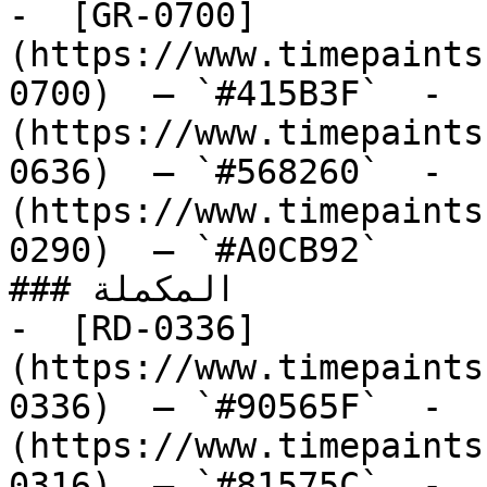
-  [GR-0700]
(https://www.timepaints
0700)  — `#415B3F`  -  
(https://www.timepaints
0636)  — `#568260`  -  
(https://www.timepaints
0290)  — `#A0CB92`  

### المكملة

-  [RD-0336]
(https://www.timepaints
0336)  — `#90565F`  -  
(https://www.timepaints
0316)  — `#81575C`  -  