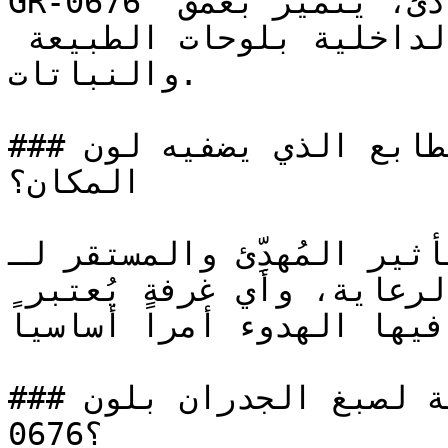
GR-0676 أخضر متوسط النطاق، دافئ وهادئ، يتميز بعمق 
عضوي يربط المساحات الداخلية بلوحات الطبيعة 
والنباتات.

### ما هو الطابع الذي يضفيه لون GR-0676 على 
المكان؟

التأثير المُهدِّئ والمستقر لـ GR-0676  خياراً
مدروساً لغرف النوم، وعيادات الرعاية، وأي غرفة يُعتبر 
فيها الهدوء أمراً أساسياً.

### ما هي المساحات المثالية لصبغ الجدران بلون GR-
0676؟
