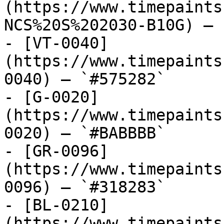
(https://www.timepaints
NCS%20S%202030-B10G) — 
- [VT-0040]
(https://www.timepaints
0040) — `#575282`

- [G-0020]
(https://www.timepaints
0020) — `#BABBBB`

- [GR-0096]
(https://www.timepaints
0096) — `#318283`

- [BL-0210]
(https://www.timepaints