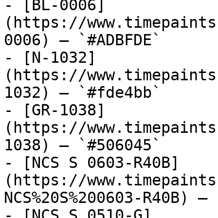
- [BL-0006]
(https://www.timepaints
0006) — `#ADBFDE`

- [N-1032]
(https://www.timepaints
1032) — `#fde4bb`

- [GR-1038]
(https://www.timepaints
1038) — `#506045`

- [NCS S 0603-R40B]
(https://www.timepaints
NCS%20S%200603-R40B) — 
- [NCS S 0510-G]