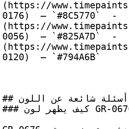
(https://www.timepaints
0176)  — `#8C5770`  -  
(https://www.timepaints
0056)  — `#825A7D`  -  
(https://www.timepaints
0120)  — `#794A6B`  

## أسئلة شائعة عن اللون

### كيف يظهر لون GR-0676 في الغرف مع الإضاءة؟
