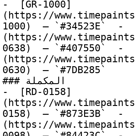
-  [GR-1000]
(https://www.timepaints
1000)  — `#34523E`  -  
(https://www.timepaints
0638)  — `#407550`  -  
(https://www.timepaints
0630)  — `#7DB285`  

### المكملة

-  [RD-0158]
(https://www.timepaints
0158)  — `#873E3B`  -  
(https://www.timepaints
0098)  — `#84423C`  -  