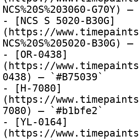
NCS%20S%203060-G70Y) — 
- [NCS S 5020-B30G]
(https://www.timepaints
NCS%20S%205020-B30G) — 
- [OR-0438]
(https://www.timepaints
0438) — `#B75039`

- [H-7080]
(https://www.timepaints
7080) — `#b1bfe2`

- [YL-0164]
(https://www.timepaints