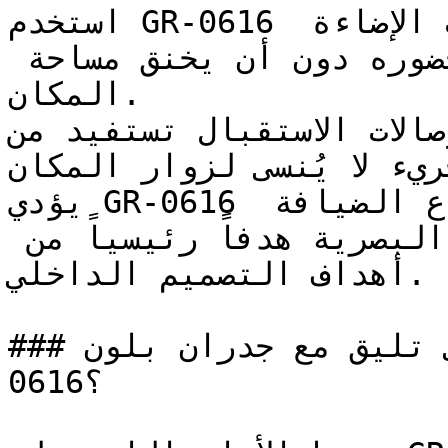
استخدم GR-0616 في الغرف المدمجة ذات الإضاءة 
الطبيعية الممتازة لتضخيم حضوره دون أن يخنق مساحة 
المكان.

ية وصالات الاستقبال تستفيد من
ريء لا يُنسى لزوار المكان
يؤدي GR-0616 دوره بامتياز في قطاع الضيافة 
والمطاعم، حيث تعتبر الحيوية البصرية هدفاً رئيسياً من 
أهداف التصميم الداخلي.

### ما ألوان الأثاث التي تليق مع جدران بلون GR-
0616؟
