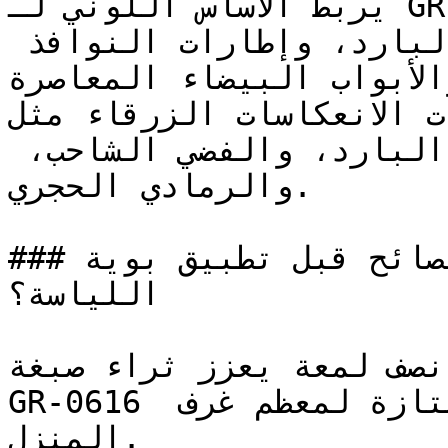
يربط الأساس اللوني لـ GR-0616 بشكل طبيعي مع خشب 
البلوط المُعتَّق، والكتان البارد، وإطارات النوافذ 
والأبواب البيضاء المعاصرة.
الألوان ذات الانعكاسات الزرقاء مثل G
بشكل نقي وأنيق مع الأبيض البارد، والفضي الشاحب، 
والرمادي الحجري.

### ما هي أهم النصائح قبل تطبيق بوية GR-0616 على 
اللياسة؟

 نصف لمعة يعزز ثراء صبغة
GR-0616 ويوفر قابلية تنظيف ممتازة لمعظم غرف 
المنزل.
