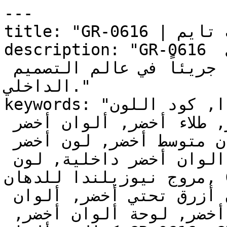
---

title: "GR-0616 | الألوان | دهانات تايم"

description: "GR-0616 أخضر حيوي ومتوسط بحضور قوي 
ومباشر — يمثل تصريحاً نباتياً جريئاً في عالم التصميم 
الداخلي."

keywords: "لون مروج نيوزيلندا, كود اللون GR-0616, 
لون هكس 327147, دهان أخضر, طلاء أخضر, ألوان أخضر 
للجدران, أخضر محايد, دهان متوسط أخضر, لون أخضر 
للغرف, لون أخضر للمنزل, الوان أخضر داخلية, لون 
مروج نيوزيلندا للدهان, GR-0616 دهان, ألوان أخضر 
متوسط, دهان محايد أخضر, لون أزرق تحتي أخضر, ألوان 
أخضر للمطبخ, دهان داخلي أخضر, لوحة ألوان أخضر, 