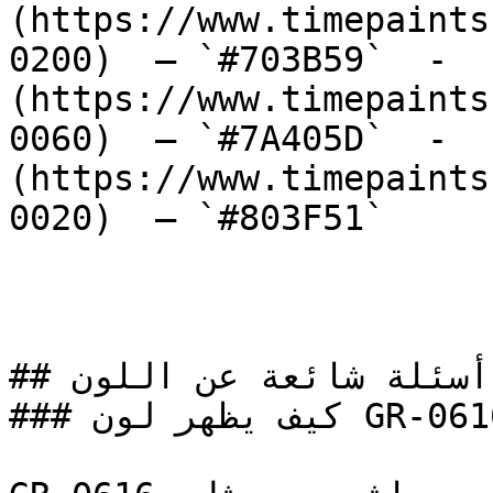
(https://www.timepaints
0200)  — `#703B59`  -  
(https://www.timepaints
0060)  — `#7A405D`  -  
(https://www.timepaints
0020)  — `#803F51`  

## أسئلة شائعة عن اللون

### كيف يظهر لون GR-0616 في الغرف مع الإضاءة؟
