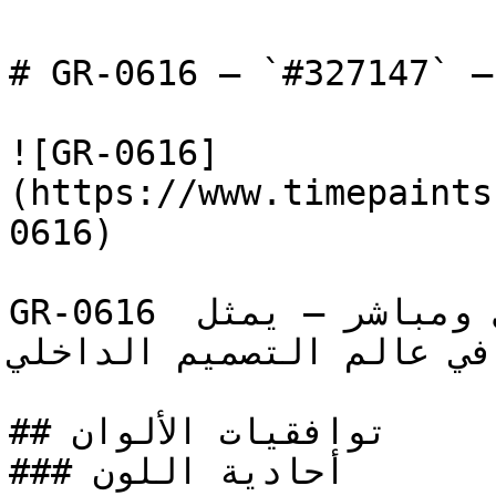
# GR-0616 — `#327147` — معاينة اللون | Time Paint
![GR-0616]
(https://www.timepaints
0616)

GR-0616 أخضر حيوي ومتوسط بحضور قوي ومباشر — يمثل 
ً في عالم التصميم الداخلي
## توافقيات الألوان

### أحادية اللون
