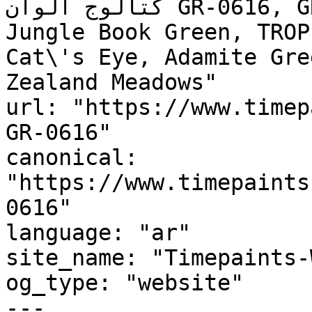
كتالوج ألوان GR-0616, GR-0616, Chopped Chive, 
Jungle Book Green, TROP
Cat\'s Eye, Adamite Green, روج نيوزيلندا
Zealand Meadows"

url: "https://www.timep
GR-0616"

canonical: 
"https://www.timepaints
0616"

language: "ar"

site_name: "Timepaints-
og_type: "website"

---
