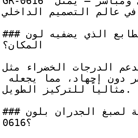
GR-0616 أخضر حيوي ومتوسط بحضور قوي ومباشر — يمثل 
ً في عالم التصميم الداخلي
### ما هو الطابع الذي يضفيه لون GR-0616 على 
المكان؟

تدعم الدرجات الخضراء مثل GR-0616 الراحة البصرية 
فالعين تتكيف مع اللون الأخضر دون إجهاد، مما يجعله 
مثالياً للتركيز الطويل.

### ما هي المساحات المثالية لصبغ الجدران بلون GR-
0616؟
