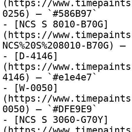
(https://www.timepaints
0256) — `#586B97`

- [NCS S 8010-B70G]
(https://www.timepaints
NCS%20S%208010-B70G) — 
- [D-4146]
(https://www.timepaints
4146) — `#e1e4e7`

- [W-0050]
(https://www.timepaints
0050) — `#DFE9E9`

- [NCS S 3060-G70Y]
(https://www.timepaints