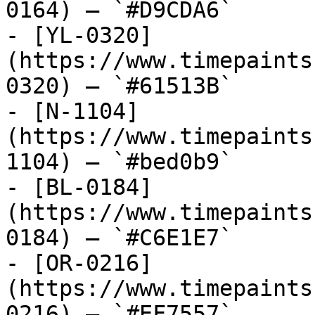
0164) — `#D9CDA6`

- [YL-0320]
(https://www.timepaints
0320) — `#61513B`

- [N-1104]
(https://www.timepaints
1104) — `#bed0b9`

- [BL-0184]
(https://www.timepaints
0184) — `#C6E1E7`

- [OR-0216]
(https://www.timepaints
0216) — `#EF7557`
