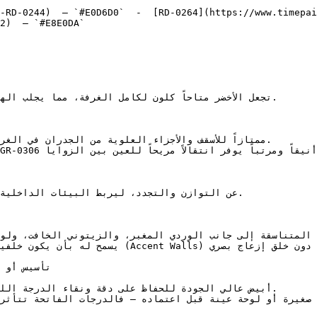
-RD-0244)  — `#E0D6D0`  -  [RD-0264](https://www.timepai
2)  — `#E8E0DA`  
