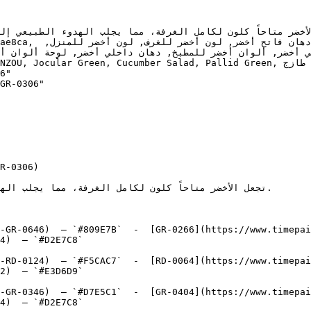
6"

GR-0306"

R-0306)

-GR-0646)  — `#809E7B`  -  [GR-0266](https://www.timepai
4)  — `#D2E7C8`  

-RD-0124)  — `#F5CAC7`  -  [RD-0064](https://www.timepai
2)  — `#E3D6D9`  

-GR-0346)  — `#D7E5C1`  -  [GR-0404](https://www.timepai
4)  — `#D2E7C8`  
