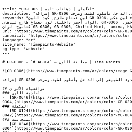
---

title: "GR-0306 | الألوان | دهانات تايم"

description: "إشراقة GR-0306 تجعل الأخضر متاحاً كلون لكامل الغرفة، مما يجلب الهدوء الطبيعي إلى الداخل بأسلوب لطيف ومرحب."

keywords: "لون نعناع طازج, كود اللون GR-0306, لون هكس cae8ca, دهان أخضر, طلاء أخضر, ألوان أخضر للجدران, أخضر محايد, دهان فاتح أخضر, لون أخضر للغرف, لون أخضر للمنزل, 
الوان أخضر داخلية, لون نعناع طازج للدهان, GR-0306 دهان, ألوان أخضر فاتح, دهان محايد أخضر, لون رمادي تحتي أخضر, ألوان أخضر للمطبخ, دهان داخلي أخضر, لوحة ألوان أخضر, 
كتالوج ألوان GR-0306, GR-0306, Chilled Mint, Lamina, HANZOU, Jocular Green, Cucumber Salad, Pallid Green, نعناع طازج, Fresh Mint"

url: "https://www.timepaints.com/ar/colors/color-GR-030
canonical: "https://www.timepaints.com/ar/colors/color-
language: "ar"

site_name: "Timepaints-Website"

og_type: "website"

---

# GR-0306 — `#CAE8CA` — معاينة اللون | Time Paints

![GR-0306](https://www.timepaints.com/ar/colors/image-G
إشراقة GR-0306 تجعل الأخضر متاحاً كلون لكامل الغرفة، مما يجلب الهدوء الطبيعي إلى الداخل بأسلوب لطيف ومرحب.

## توافقيات الألوان

### أحادية اللون

-  [GR-0646](https://www.timepaints.com/ar/colors/color
0304](https://www.timepaints.com/ar/colors/color-GR-030
### المكملة

-  [RD-0124](https://www.timepaints.com/ar/colors/color
0042](https://www.timepaints.com/ar/colors/color-MG-004
### المتجانسة

-  [GR-0346](https://www.timepaints.com/ar/colors/color
0304](https://www.timepaints.com/ar/colors/color-GR-030