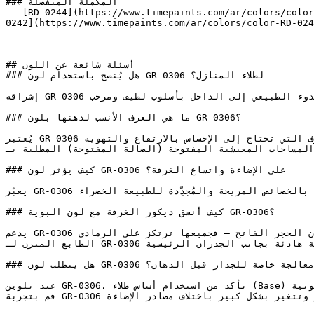
### المكملة المنفصلة

-  [RD-0244](https://www.timepaints.com/ar/colors/color
0242](https://www.timepaints.com/ar/colors/color-RD-024
## أسئلة شائعة عن اللون

### هل يُنصح باستخدام لون GR-0306 لطلاء المنازل؟

إشراقة GR-0306 تجعل الأخضر متاحاً كلون لكامل الغرفة، مما يجلب الهدوء الطبيعي إلى الداخل بأسلوب لطيف ومرحب.

### ما هي الغرف الأنسب لدهنها بلون GR-0306؟

يُعتبر GR-0306 ممتازاً للأسقف والأجزاء العلوية من الجدران في الغرف التي تحتاج إلى الإحساس بالارتفاع والتهوية.

المساحات المعيشية المفتوحة (الصالة المفتوحة) المطلية بـGR-0306 تكتسب جواً أنيقاً ومرتباً يوفر انتقالاً مريحاً للعين بين الزوايا.

### كيف يؤثر لون GR-0306 على الإضاءة واتساع الغرفة؟

يعبّر GR-0306 عن التوازن والتجدد، ليربط البيئات الداخلية بالخصائص المريحة والمُجدِّدة للطبيعة الخضراء.

### كيف أنسق ديكور الغرفة مع لون البوية GR-0306؟

يدعم GR-0306 اللوحات المتناسقة إلى جانب الوردي المغبر، والزيتوني الخافت، ولون الحجر الفاتح — فجميعها ترتكز على الرمادي.

الطابع المتزن لـ GR-0306 يسمح له بأن يكون خلفية هادئة بجانب الجدران الرئيسية (Accent Walls) الجريئة دون خلق إزعاج بصري.

### هل يتطلب لون GR-0306 تأسيس أو معالجة خاصة للجدار قبل الدهان؟

عند تلوين GR-0306، تأكد من استخدام أساس طلاء (Base) أبيض عالي الجودة للحفاظ على دقة ونقاء الدرجة اللونية.

قم بتجربة GR-0306 على مساحة صغيرة أو لوحة عينة قبل اعتماده — فالدرجات الفاتحة تتأثر وتتغير بشكل كبير باختلاف مصادر الإضاءة.
