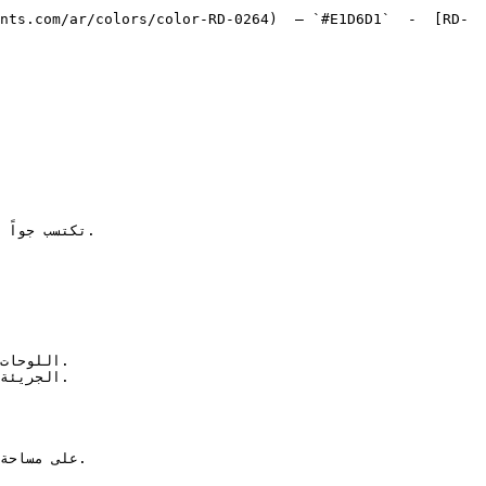
nts.com/ar/colors/color-RD-0264)  — `#E1D6D1`  -  [RD-