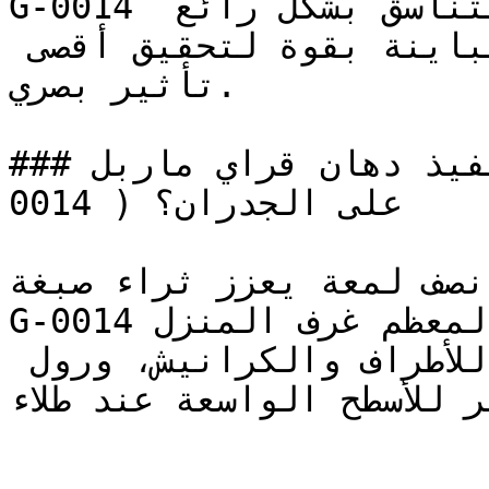
G-0014 هو لون مشبع وعالي الكثافة، يتناسق بشكل رائع 
مع الألوان المحايدة المتباينة بقوة لتحقيق أقصى 
تأثير بصري.

### ما هي أفضل طريقة لتنفيذ دهان قراي ماربل ( G-
0014 ) على الجدران؟

 نصف لمعة يعزز ثراء صبغة
G-0014 ويوفر قابلية تنظيف ممتازة لمعظم غرف المنزل.

استخدم فرشاة عالية الجودة للأطراف والكرانيش، ورول 
 الوبر للأسطح الواسعة عند طلاء