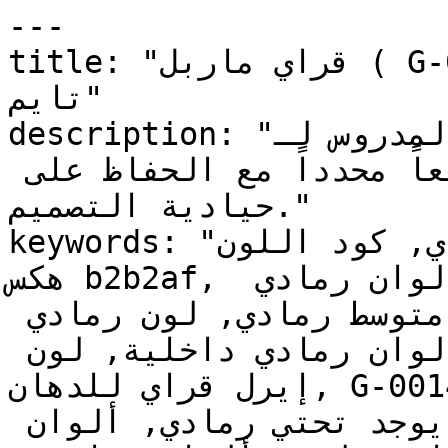
---

title: "قراي ماربل ( G-0014 ) | الألوان | دهانات 
تايم"

description: "العمق المدروس لـG-0014 يجعله خياراً 
آمناً للغرف التي تتطلب طابعاً محدداً مع الحفاظ على 
حيادية التصميم."

keywords: "لون إيرل قراي, كود اللون G-0014, لون 
هكس b2b2af, دهان رمادي, طلاء رمادي, ألوان رمادي 
للجدران, رمادي محايد, دهان متوسط رمادي, لون رمادي 
للغرف, لون رمادي للمنزل, الوان رمادي داخلية, لون 
إيرل قراي للدهان, G-0014 دهان, ألوان رمادي متوسط, 
دهان محايد رمادي, لون لا يوجد تحتي رمادي, ألوان 