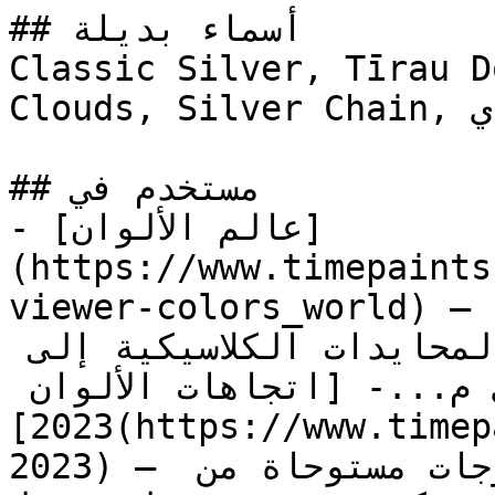
## أسماء بديلة

Classic Silver, Tīrau D
Clouds, Silver Chain, إيرل قراي, Earl Grey

## مستخدم في

- [عالم الألوان]
(https://www.timepaints
viewer-colors_world) — مجموعة شاملة تغطي الطيف 
الكامل من الألوان، من المحايدات الكلاسيكية إلى 
الدرجات الجريئة المميزة لأي م...- [اتجاهات الألوان 
2023](https://www.timepaints.com/ar/colors/trends-
2023) — مجموعة ألوان العام 2023 — درجات مستوحاة من 