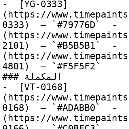
-  [YG-0333]
(https://www.timepaints
0333)  — `#79776D`  -  
(https://www.timepaints
2101)  — `#B5B5B1`  -  
(https://www.timepaints
4801)  — `#F5F5F2`  

### المكملة

-  [VT-0168]
(https://www.timepaints
0168)  — `#ADABB0`  -  
(https://www.timepaints
0166)  — `#C0BEC3`  -  