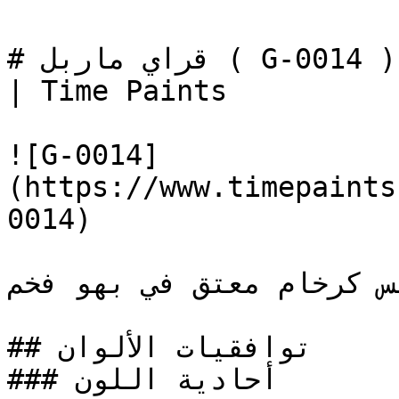
# قراي ماربل ( G-0014 ) — `#B2B2AF` — معاينة اللون 
| Time Paints

![G-0014]
(https://www.timepaints
0014)

لس كرخام معتق في بهو فخم
## توافقيات الألوان

### أحادية اللون
