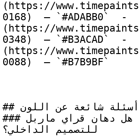
(https://www.timepaints
0168)  — `#ADABB0`  -  
(https://www.timepaints
0348)  — `#B3ACAD`  -  
(https://www.timepaints
0088)  — `#B7B9BF`  

## أسئلة شائعة عن اللون

### هل دهان قراي ماربل ( G-0014 ) خيار مناسب 
للتصميم الداخلي؟
