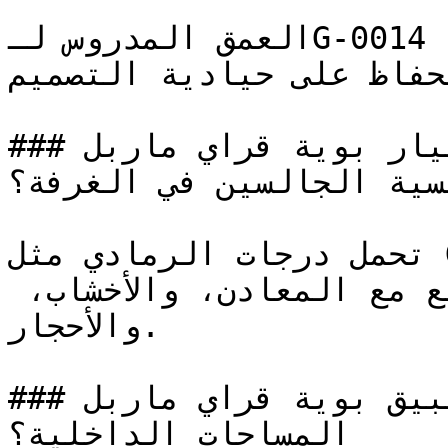
العمق المدروس لـG-0014 يجعله خياراً آمناً للغرف التي 
الحفاظ على حيادية التصميم
### كيف ينعكس اختيار بوية قراي ماربل ( G-0014 ) 
سية الجالسين في الغرفة؟
تحمل درجات الرمادي مثل G-0014 أناقة صناعية حديثة 
وثقة هادئة تتناغم بشكل رائع مع المعادن، والأخشاب، 
والأحجار.

### أين يُفضل تطبيق بوية قراي ماربل ( G-0014 ) في 
المساحات الداخلية؟
