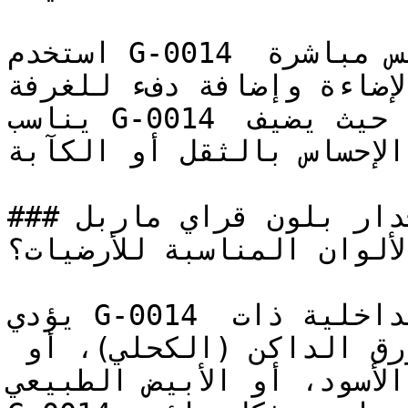
استخدم G-0014 في الغرف التي لا تدخلها الشمس مباشرة 
(إضاءة وإضافة دفء للغرفة
يناسب G-0014 المجالس الرسمية وغرف الطعام، حيث يضيف 
الإحساس بالثقل أو الكآبة
### إذا كان الجدار بلون قراي ماربل ( G-0014 )، فما 
لألوان المناسبة للأرضيات؟
يؤدي G-0014 دوره بقوة في التصاميم الداخلية ذات 
التباين العالي إلى جانب الأزرق الداكن (الكحلي)، أو 
الأسود، أو الأبيض الطبيعي.
