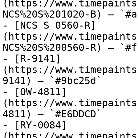
(https://www.timepaints
NCS%20S%201020-B) — `#a
- [NCS S 0560-R]
(https://www.timepaints
NCS%20S%200560-R) — `#f
- [R-9141]
(https://www.timepaints
9141) — `#9bc25d`

- [OW-4811]
(https://www.timepaints
4811) — `#E6DDCD`

- [RY-0084]
(https://www.timepaints