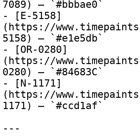
7089) — `#bbbae0`

- [E-5158]
(https://www.timepaints
5158) — `#e1e5db`

- [OR-0280]
(https://www.timepaints
0280) — `#84683C`

- [N-1171]
(https://www.timepaints
1171) — `#ccd1af`

---
