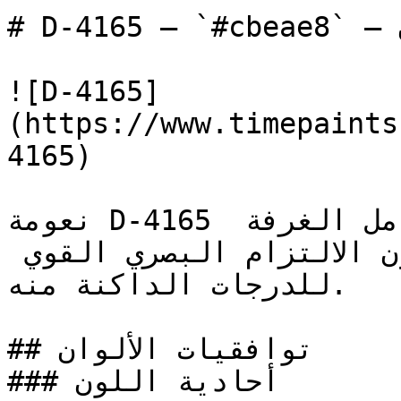
# D-4165 — `#cbeae8` — معاينة اللون | Time Paints

![D-4165]
(https://www.timepaints
4165)

نعومة D-4165 تجعل من السهل تطبيقه على كامل الغرفة 
— حيث يدخل اللون الراقي دون الالتزام البصري القوي 
للدرجات الداكنة منه.

## توافقيات الألوان

### أحادية اللون
