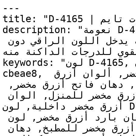
---

title: "D-4165 | الألوان | دهانات تايم"

description: "نعومة D-4165 تجعل من السهل تطبيقه 
على كامل الغرفة — حيث يدخل اللون الراقي دون 
القوي للدرجات الداكنة منه
keywords: "لون D-4165, كود اللون D-4165, لون هكس 
cbeae8, دهان أزرق مخضر, طلاء أزرق مخضر, ألوان أزرق 
مخضر للجدران, أزرق مخضر بارد, دهان فاتح أزرق مخضر, 
لون أزرق مخضر للغرف, لون أزرق مخضر للمنزل, الوان 
أزرق مخضر داخلية, لون D-4165 للدهان, D-4165 دهان, 
ألوان أزرق مخضر فاتح, دهان بارد أزرق مخضر, لون 
أزرق تحتي أزرق مخضر, ألوان أزرق مخضر للمطبخ, دهان 