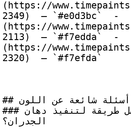
(https://www.timepaints
2349)  — `#e0d3bc`  -  
(https://www.timepaints
2113)  — `#f7edda`  -  
(https://www.timepaints
2320)  — `#f7efda`  

## أسئلة شائعة عن اللون

### ما هي أفضل طريقة لتنفيذ دهان D-4165 على 
الجدران؟
