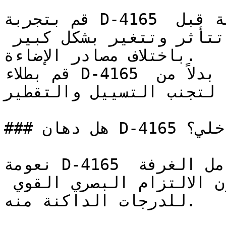
قم بتجربة D-4165 على مساحة صغيرة أو لوحة عينة قبل 
اعتماده — فالدرجات الفاتحة تتأثر وتتغير بشكل كبير 
باختلاف مصادر الإضاءة.

قم بطلاء D-4165 على شكل طبقات رقيقة ومتساوية بدلاً من 
ة لتجنب التسييل والتقطير
### هل دهان D-4165 خيار مناسب للتصميم الداخلي؟

نعومة D-4165 تجعل من السهل تطبيقه على كامل الغرفة 
— حيث يدخل اللون الراقي دون الالتزام البصري القوي 
للدرجات الداكنة منه.
