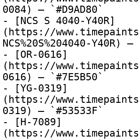
0084) — `#D9AD80`

- [NCS S 4040-Y40R]
(https://www.timepaints
NCS%20S%204040-Y40R) — 
- [OR-0616]
(https://www.timepaints
0616) — `#7E5B50`

- [YG-0319]
(https://www.timepaints
0319) — `#53533F`

- [H-7089]
(https://www.timepaints