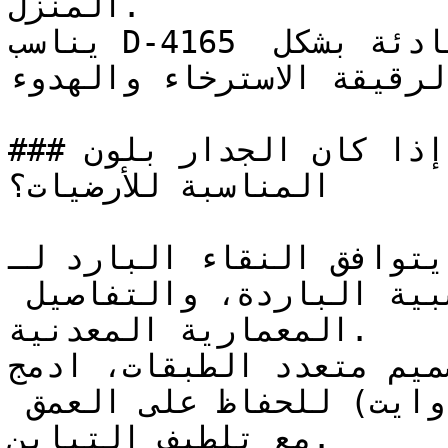
المنزل.

يناسب D-4165 غرف النوم وغرف القراءة الهادئة بشكل 
لرقيقة الاسترخاء والهدوء
### إذا كان الجدار بلون D-4165، فما هي الألوان 
المناسبة للأرضيات؟

يتوافق النقاء البارد لـ D-4165 مع الخرسانة 
المصقولة، والأرضيات الخشبية الباردة، والتفاصيل 
المعمارية المعدنية.

لتصميم متعدد الطبقات، ادمج D-4165 لافندر
الثلجي والأبيض الدافئ (الأوف وايت) للحفاظ على العمق 
مع تلطيف التباين.
