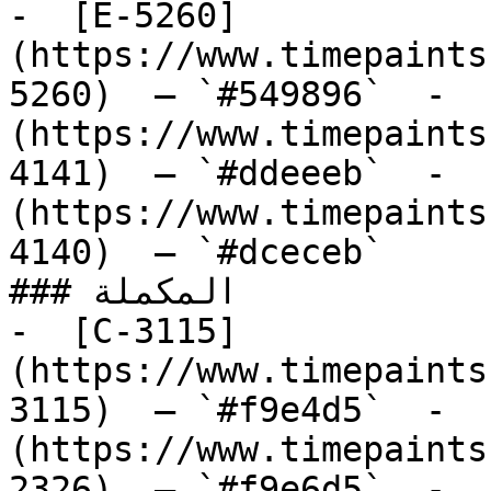
-  [E-5260]
(https://www.timepaints
5260)  — `#549896`  -  
(https://www.timepaints
4141)  — `#ddeeeb`  -  
(https://www.timepaints
4140)  — `#dceceb`  

### المكملة

-  [C-3115]
(https://www.timepaints
3115)  — `#f9e4d5`  -  
(https://www.timepaints
2326)  — `#f9e6d5`  -  