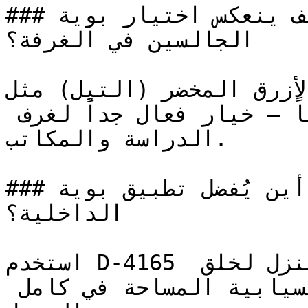
### كيف ينعكس اختيار بوية D-4165 على نفسية 
الجالسين في الغرفة؟

ل درجات الأزرق المخضر (التيل) مثل
عاطفياً يعكس الثقة والهدوء معاً — خيار فعال جداً لغرف 
الدراسة والمكاتب.

### أين يُفضل تطبيق بوية D-4165 في المساحات 
الداخلية؟

استخدم D-4165 في الممرات ومداخل المنزل لخلق 
استمرارية بصرية وإحساس بانسيابية المساحة في كامل 