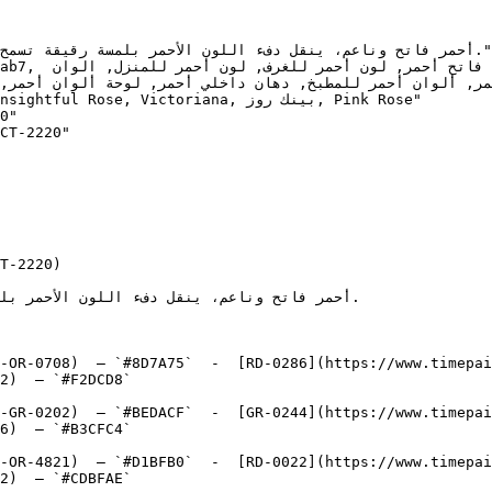
e, Victoriana, بينك روز, Pink Rose"

0"

CT-2220"

T-2220)

-OR-0708)  — `#8D7A75`  -  [RD-0286](https://www.timepai
2)  — `#F2DCD8`  

-GR-0202)  — `#BEDACF`  -  [GR-0244](https://www.timepai
6)  — `#B3CFC4`  

-OR-4821)  — `#D1BFB0`  -  [RD-0022](https://www.timepai
2)  — `#CDBFAE`  
