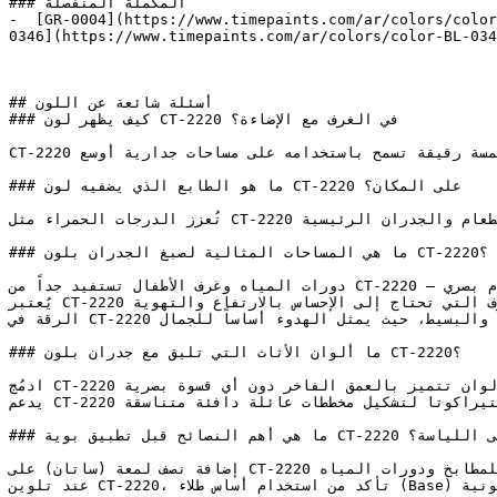
### المكملة المنفصلة

-  [GR-0004](https://www.timepaints.com/ar/colors/color
0346](https://www.timepaints.com/ar/colors/color-BL-034
## أسئلة شائعة عن اللون

### كيف يظهر لون CT-2220 في الغرف مع الإضاءة؟

CT-2220 أحمر فاتح وناعم، ينقل دفء اللون الأحمر بلمسة رقيقة تسمح باستخدامه على مساحات جدارية أوسع.

### ما هو الطابع الذي يضفيه لون CT-2220 على المكان؟

تُعزز الدرجات الحمراء مثل CT-2220 اليقظة الجسدية، مما يجعلها شديدة الفعالية في غرف الطعام والجدران الرئيسية (Accent Walls).

### ما هي المساحات المثالية لصبغ الجدران بلون CT-2220؟

دورات المياه وغرف الأطفال تستفيد جداً من CT-2220 — فنعومته تخلق بيئة مريحة دون أي إجهاد أو زحام بصري.

يُعتبر CT-2220 ممتازاً للأسقف والأجزاء العلوية من الجدران في الغرف التي تحتاج إلى الإحساس بالارتفاع والتهوية.

الرقة في CT-2220 تجعله مثالياً للتصاميم الداخلية ذات الطابع (المينيمالست) والبسيط، حيث يمثل الهدوء أساساً للجمال.

### ما ألوان الأثاث التي تليق مع جدران بلون CT-2220؟

ادمُج CT-2220 مع اللون العاجي الدافئ والجوز الداكن للحصول على لوحة ألوان تتميز بالعمق الفاخر دون أي قسوة بصرية.

يدعم CT-2220 لوحات الألوان عند دمجه مع لون التوت البري، والموف المغبر، والتيراكوتا لتشكيل مخططات عائلة دافئة متناسقة.

### ما هي أهم النصائح قبل تطبيق بوية CT-2220 على اللياسة؟

إضافة نصف لمعة (ساتان) على CT-2220 تمنح الجدار عمقاً خفيفاً مع سهولة في التنظيف، مما يجعله مناسباً جداً للمطابخ ودورات المياه.

عند تلوين CT-2220، تأكد من استخدام أساس طلاء (Base) أبيض عالي الجودة للحفاظ على دقة ونقاء الدرجة اللونية.
