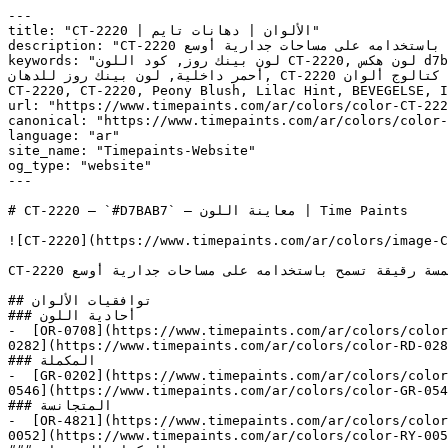
---

title: "CT-2220 | الألوان | دهانات تايم"

description: "CT-2220 أحمر فاتح وناعم، ينقل دفء اللون الأحمر بلمسة رقيقة تسمح باستخدامه على مساحات جدارية أوسع."

keywords: "لون بينك روز, كود اللون CT-2220, لون هكس d7bab7, دهان أحمر, طلاء أحمر, ألوان أحمر للجدران, أحمر دافئ, دهان فاتح أحمر, لون أحمر للغرف, لون أحمر للمنزل, الوان 
أحمر داخلية, لون بينك روز للدهان, CT-2220 دهان, ألوان أحمر فاتح, دهان دافئ أحمر, لون أحمر تحتي أحمر, ألوان أحمر للمطبخ, دهان داخلي أحمر, لوحة ألوان أحمر, كتالوج ألوان 
CT-2220, CT-2220, Peony Blush, Lilac Hint, BEVEGELSE, Insightful Ros
url: "https://www.timepaints.com/ar/colors/color-CT-222
canonical: "https://www.timepaints.com/ar/colors/color-
language: "ar"

site_name: "Timepaints-Website"

og_type: "website"

---

# CT-2220 — `#D7BAB7` — معاينة اللون | Time Paints

![CT-2220](https://www.timepaints.com/ar/colors/image-C
CT-2220 أحمر فاتح وناعم، ينقل دفء اللون الأحمر بلمسة رقيقة تسمح باستخدامه على مساحات جدارية أوسع.

## توافقيات الألوان

### أحادية اللون

-  [OR-0708](https://www.timepaints.com/ar/colors/color
0282](https://www.timepaints.com/ar/colors/color-RD-028
### المكملة

-  [GR-0202](https://www.timepaints.com/ar/colors/color
0546](https://www.timepaints.com/ar/colors/color-GR-054
### المتجانسة

-  [OR-4821](https://www.timepaints.com/ar/colors/color
0052](https://www.timepaints.com/ar/colors/color-RY-005