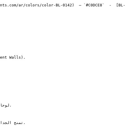
nts.com/ar/colors/color-BL-0142)  — `#C0DCE8`  -  [BL-