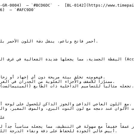
-GR-0004)  — `#BCD6DC`  -  [BL-0142](https://www.timepai
6)  — `#AFC9D0`  
