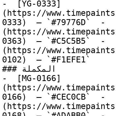
-  [YG-0333]
(https://www.timepaints
0333)  — `#79776D`  -  
(https://www.timepaints
0363)  — `#C5C5B5`  -  
(https://www.timepaints
0102)  — `#F1EFE1`  

### المكملة

-  [MG-0166]
(https://www.timepaints
0166)  — `#CEC0CB`  -  
(https://www.timepaints
0168)  — `#ADABB0`  -  