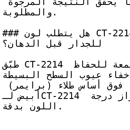
للمصممين — فهو دائماً ما يحقق النتيجة المرجوة 
والمطلوبة.

### هل يتطلب لون CT-2214 تأسيس أو معالجة خاصة 
للجدار قبل الدهان؟

طبّق CT-2214 بلمعة مطفية (مطفي) أو ربع لمعة للحفاظ 
إخفاء عيوب السطح البسيطة
يُنصح بطلاء وجهين (طبقتين) فوق أساس طلاء (برايمر) 
أبيض لـCT-2214 لضمان تغطية متساوية وإبراز درجة 
اللون بدقة.
