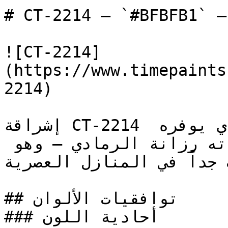
# CT-2214 — `#BFBFB1` — معاينة اللون | Time Paint
![CT-2214]
(https://www.timepaints
2214)

إشراقة CT-2214 تحافظ على اتساع المكان الذي يوفره 
الأبيض، وتضيف في الوقت ذاته رزانة الرمادي — وهو 
ب جداً في المنازل العصرية
## توافقيات الألوان

### أحادية اللون
