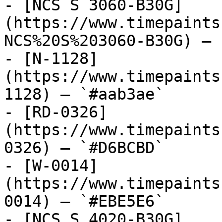
- [NCS S 3060-B30G]
(https://www.timepaints
NCS%20S%203060-B30G) — 
- [N-1128]
(https://www.timepaints
1128) — `#aab3ae`

- [RD-0326]
(https://www.timepaints
0326) — `#D6BCBD`

- [W-0014]
(https://www.timepaints
0014) — `#EBE5E6`

- [NCS S 4020-B30G]