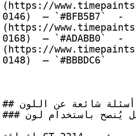
(https://www.timepaints
0146)  — `#BFB5B7`  -  
(https://www.timepaints
0168)  — `#ADABB0`  -  
(https://www.timepaints
0148)  — `#BBBDC6`  

## أسئلة شائعة عن اللون

### هل يُنصح باستخدام لون CT-2214 لطلاء المنازل؟
