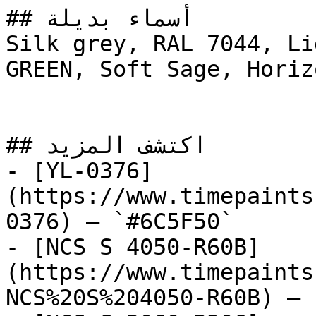
## أسماء بديلة

Silk grey, RAL 7044, Li
GREEN, Soft Sage, Horizon Gray, ڤيرا
## اكتشف المزيد

- [YL-0376]
(https://www.timepaints
0376) — `#6C5F50`

- [NCS S 4050-R60B]
(https://www.timepaints
NCS%20S%204050-R60B) — 