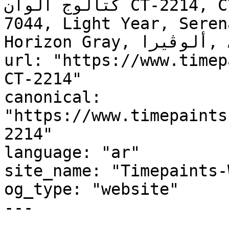
كتالوج ألوان CT-2214, CT-2214, Silk grey, RAL 
7044, Light Year, Seren
Horizon Gray, ألوڤيرا, Aloe Vera"

url: "https://www.timep
CT-2214"

canonical: 
"https://www.timepaints
2214"

language: "ar"

site_name: "Timepaints-
og_type: "website"

---
