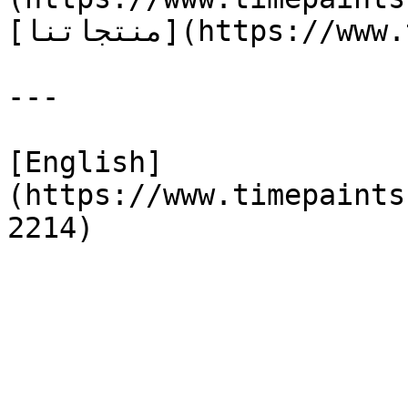
[منتجاتنا](https://www.timepaints.com/ar/products)

---

[English]
(https://www.timepaints
2214)