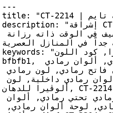
---

title: "CT-2214 | الألوان | دهانات تايم"

description: "إشراقة CT-2214 تحافظ على اتساع 
المكان الذي يوفره الأبيض، وتضيف في الوقت ذاته رزانة 
ب جداً في المنازل العصرية
keywords: "لون ألوڤيرا, كود اللون CT-2214, لون هكس 
bfbfb1, دهان رمادي, طلاء رمادي, ألوان رمادي 
للجدران, رمادي محايد, دهان فاتح رمادي, لون رمادي 
للغرف, لون رمادي للمنزل, الوان رمادي داخلية, لون 
ألوڤيرا للدهان, CT-2214 دهان, ألوان رمادي فاتح, 
دهان محايد رمادي, لون رمادي تحتي رمادي, ألوان 
رمادي للمطبخ, دهان داخلي رمادي, لوحة ألوان رمادي, 