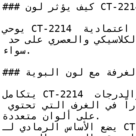
### كيف يؤثر لون CT-2214 على الإضاءة واتساع الغرفة؟

يوحي CT-2214 بالثبات والاتزان، ويوفر خلفية اعتمادية 
تدعم وتبرز ألوان الأثاث الكلاسيكي والعصري على حد 
سواء.

### كيف أنسق ديكور الغرفة مع لون البوية CT-2214؟

يتكامل CT-2214 جيداً مع معظم المحايدات والدرجات 
المتوسطة، مما يوفر استقراراً في الغرف التي تحتوي 
على ألوان متعددة.

يضع الأساس الرمادي لـ CT-2214 كخيار افتراضي احترافي 