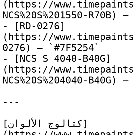
(https://www.timepaints
NCS%20S%201550-R70B) — 
- [RD-0276]
(https://www.timepaints
0276) — `#7F5254`

- [NCS S 4040-B40G]
(https://www.timepaints
NCS%20S%204040-B40G) — 
---

[كتالوج الألوان]
(https://www.timepaints