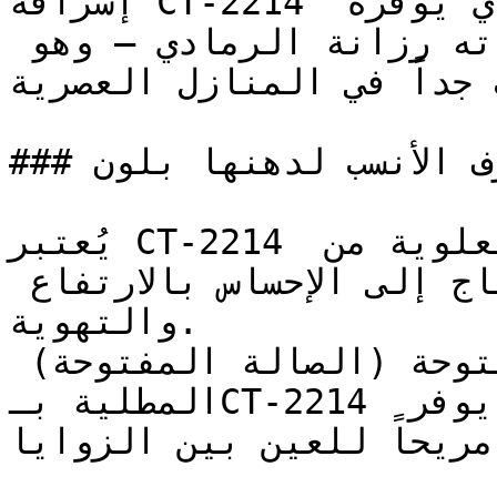
إشراقة CT-2214 تحافظ على اتساع المكان الذي يوفره 
الأبيض، وتضيف في الوقت ذاته رزانة الرمادي — وهو 
ب جداً في المنازل العصرية
### ما هي الغرف الأنسب لدهنها بلون CT-2214؟

يُعتبر CT-2214 ممتازاً للأسقف والأجزاء العلوية من 
الجدران في الغرف التي تحتاج إلى الإحساس بالارتفاع 
والتهوية.

المساحات المعيشية المفتوحة (الصالة المفتوحة) 
المطلية بـCT-2214 تكتسب جواً أنيقاً ومرتباً يوفر 
اً مريحاً للعين بين الزوايا