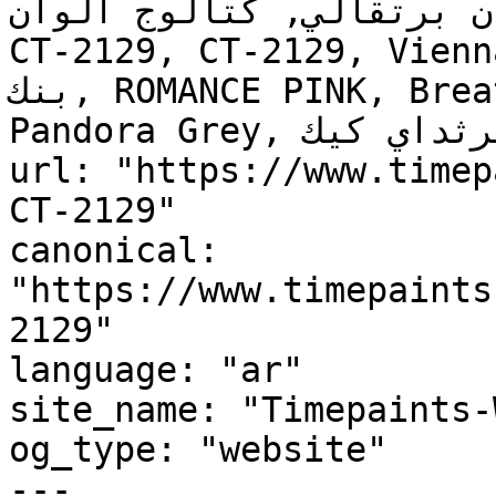
ن برتقالي, كتالوج ألوان
CT-2129, CT-2129, Vienna L
بنك, ROMANCE PINK, Breathless, Morristown Cream, 
Pandora Grey, بيرثداي كيك, Birthday Cake"

url: "https://www.timep
CT-2129"

canonical: 
"https://www.timepaints
2129"

language: "ar"

site_name: "Timepaints-
og_type: "website"

---
