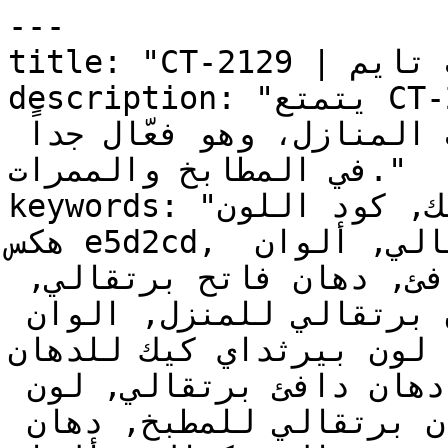
---

title: "CT-2129 | الألوان | دهانات تايم"

description: "يتمتع CT-2129 بالدفء الاجتماعي للون 
البرتقالي ولكن بنعومة تناسب المنازل، وهو فعّال جداً 
في المطابخ والممرات."

keywords: "لون بيرثداي كيك, كود اللون CT-2129, لون 
هكس e5d2cd, دهان برتقالي, طلاء برتقالي, ألوان 
برتقالي للجدران, برتقالي دافئ, دهان فاتح برتقالي, 
لون برتقالي للغرف, لون برتقالي للمنزل, الوان 
اخلية, لون بيرثداي كيك للدهان
دهان, ألوان برتقالي فاتح, دهان دافئ برتقالي, لون 
أحمر تحتي برتقالي, ألوان برتقالي للمطبخ, دهان 