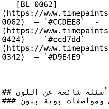
-  [BL-0062]
(https://www.timepaints
0062)  — `#CCDEE8`  -  
(https://www.timepaints
0424)  — `#ccd7dd`  -  
(https://www.timepaints
0342)  — `#D9E4E9`  

## أسئلة شائعة عن اللون

### ما هي تفاصيل ومواصفات بوية بلون CT-2129؟
