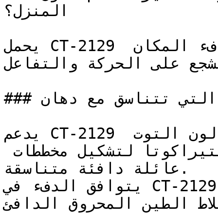
المنزل؟

يحمل CT-2129 حيوية ودّية ومرحبة تزيد من دفء المكان 
تشجع على الحركة والتفاعل
### ما هي الألوان التي تتناسق مع دهان CT-2129؟

يدعم CT-2129 لوحات الألوان عند دمجه مع لون التوت 
البري، والموف المغبر، والتيراكوتا لتشكيل مخططات 
عائلة دافئة متناسقة.

يتوافق الدفء في CT-2129 مع الطوب الأحمر، والنحاس 
بلاط الطين المحروق الدافئ