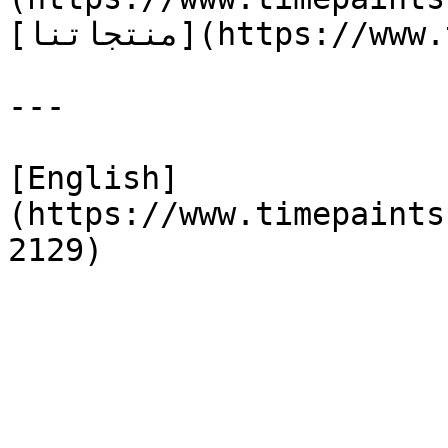
[منتجاتنا](https://www.timepaints.com/ar/products)

---

[English]
(https://www.timepaints
2129)