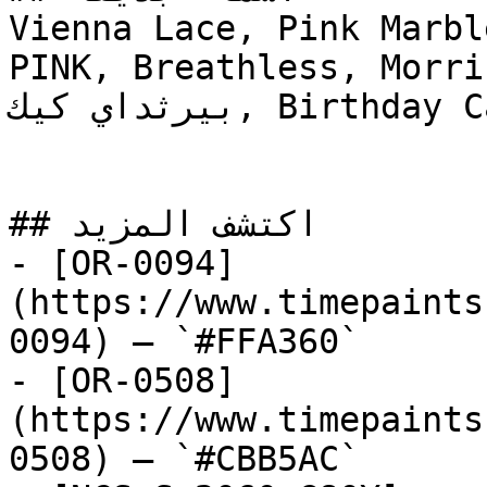
Vienna Lace, Pink Marble, رومانس بنك, RO
PINK, Breathless, Morri
بيرثداي كيك, Birthday Cake

## اكتشف المزيد

- [OR-0094]
(https://www.timepaints
0094) — `#FFA360`

- [OR-0508]
(https://www.timepaints
0508) — `#CBB5AC`
