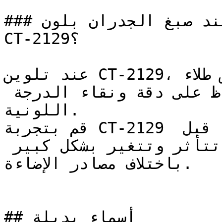
### كيف تحصل على نتيجة مثالية عند صبغ الجدران بلون 
CT-2129؟

عند تلوين CT-2129، تأكد من استخدام أساس طلاء (Base) 
أبيض عالي الجودة للحفاظ على دقة ونقاء الدرجة 
اللونية.

قم بتجربة CT-2129 على مساحة صغيرة أو لوحة عينة قبل 
اعتماده — فالدرجات الفاتحة تتأثر وتتغير بشكل كبير 
باختلاف مصادر الإضاءة.

## أسماء بديلة
