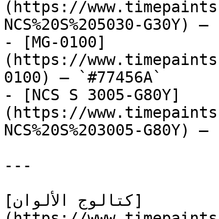
(https://www.timepaints
NCS%20S%205030-G30Y) — 
- [MG-0100]
(https://www.timepaints
0100) — `#77456A`

- [NCS S 3005-G80Y]
(https://www.timepaints
NCS%20S%203005-G80Y) — 
---

[كتالوج الألوان]
(https://www.timepaints