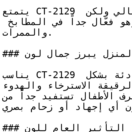
يتمتع CT-2129 بالدفء الاجتماعي للون البرتقالي ولكن 
بنعومة تناسب المنازل، وهو فعّال جداً في المطابخ 
والممرات.

### في أي زوايا المنزل يبرز جمال لون CT-2129؟

يناسب CT-2129 غرف النوم وغرف القراءة الهادئة بشكل 
لرقيقة الاسترخاء والهدوء
ياه وغرف الأطفال تستفيد جداً من
ون أي إجهاد أو زحام بصري
### ما هو التأثير العام للون CT-2129 على ديكور 