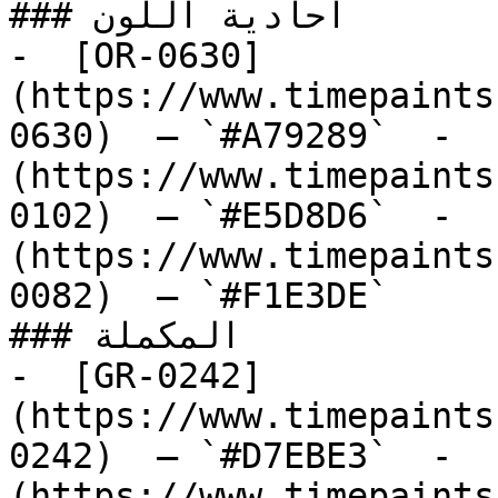
### أحادية اللون

-  [OR-0630]
(https://www.timepaints
0630)  — `#A79289`  -  
(https://www.timepaints
0102)  — `#E5D8D6`  -  
(https://www.timepaints
0082)  — `#F1E3DE`  

### المكملة

-  [GR-0242]
(https://www.timepaints
0242)  — `#D7EBE3`  -  
(https://www.timepaints