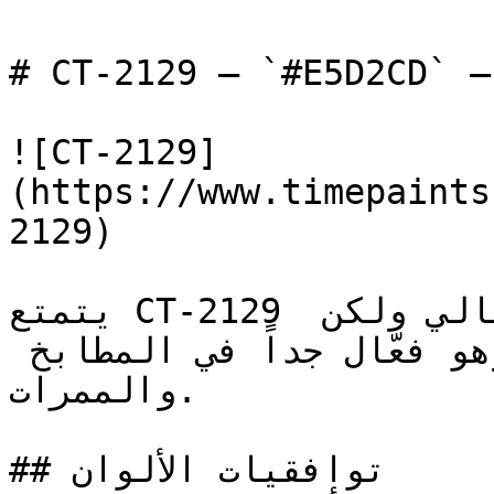
# CT-2129 — `#E5D2CD` — معاينة اللون | Time Paint
![CT-2129]
(https://www.timepaints
2129)

يتمتع CT-2129 بالدفء الاجتماعي للون البرتقالي ولكن 
بنعومة تناسب المنازل، وهو فعّال جداً في المطابخ 
والممرات.

## توافقيات الألوان
