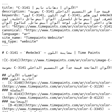
---

title: "C-3141 | الألوان | دهانات تايم"

description: "نعومة C-3141 تكسر حدة الأبيض الناصع مع الحفاظ على الإحساس باتساع المكان، وهو ما يجعل الألوان الفاتحة قيمة جداً في التصميم الداخلي."

keywords: "لون C-3141, كود اللون C-3141, لون هكس e4e3e3, دهان أبيض مائل, طلاء أبيض مائل, ألوان أبيض مائل للجدران, أبيض مائل محايد, دهان فاتح أبيض مائل, لون أبيض مائل 
للغرف, لون أبيض مائل للمنزل, الوان أبيض مائل داخلية, لون C-3141 للدهان, C-3141 ان, ألوان أبيض مائل فاتح, دهان محايد أبيض مائل, لون لا يوجد تحتي أبيض مائل, ألوان أبيض
مائل للمطبخ, دهان داخلي أبيض مائل, لوحة ألوان أبيض مائل, كتالوج ألوان C-3141, C-3141, Early Crocus, Summer Cloud Half, FLORA WHITE,
url: "https://www.timepaints.com/ar/colors/color-C-3141
canonical: "https://www.timepaints.com/ar/colors/color-
language: "ar"

site_name: "Timepaints-Website"

og_type: "website"

---

# C-3141 — `#e4e3e3` — معاينة اللون | Time Paints

![C-3141](https://www.timepaints.com/ar/colors/image-C-
نعومة C-3141 تكسر حدة الأبيض الناصع مع الحفاظ على الإحساس باتساع المكان، وهو ما يجعل الألوان الفاتحة قيمة جداً في التصميم الداخلي.

## توافقيات الألوان

### أحادية اللون

-  [C-3140](https://www.timepaints.com/ar/colors/color-
(https://www.timepaints.com/ar/colors/color-C-3119)  — 
### المكملة

-  [D-4143](https://www.timepaints.com/ar/colors/color-
(https://www.timepaints.com/ar/colors/color-D-4123)  — 
### المتجانسة

-  [D-4130](https://www.timepaints.com/ar/colors/color-
(https://www.timepaints.com/ar/colors/color-C-3345)  — 