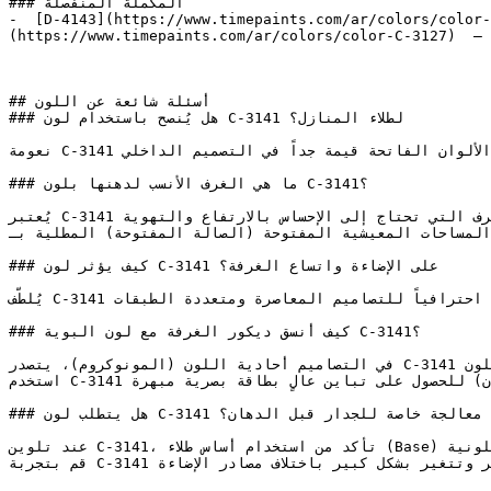
### المكملة المنفصلة

-  [D-4143](https://www.timepaints.com/ar/colors/color-
(https://www.timepaints.com/ar/colors/color-C-3127)  — 
## أسئلة شائعة عن اللون

### هل يُنصح باستخدام لون C-3141 لطلاء المنازل؟

نعومة C-3141 تكسر حدة الأبيض الناصع مع الحفاظ على الإحساس باتساع المكان، وهو ما يجعل الألوان الفاتحة قيمة جداً في التصميم الداخلي.

### ما هي الغرف الأنسب لدهنها بلون C-3141؟

يُعتبر C-3141 ممتازاً للأسقف والأجزاء العلوية من الجدران في الغرف التي تحتاج إلى الإحساس بالارتفاع والتهوية.

المساحات المعيشية المفتوحة (الصالة المفتوحة) المطلية بـC-3141 تكتسب جواً أنيقاً ومرتباً يوفر انتقالاً مريحاً للعين بين الزوايا.

### كيف يؤثر لون C-3141 على الإضاءة واتساع الغرفة؟

يُلطّف C-3141 حدة الألوان الأخرى دون أن يفقد المكان دفئه، مما يجعله اختياراً احترافياً للتصاميم المعاصرة ومتعددة الطبقات.

### كيف أنسق ديكور الغرفة مع لون البوية C-3141؟

في التصاميم أحادية اللون (المونوكروم)، يتصدر C-3141 المشهد، مدعوماً بدرجات أفتح وأغمق من نفس اللون.

استخدم C-3141 جنباً إلى جنب مع لونه التكميلي (المعاكس في عجلة الألوان) للحصول على تباين عالٍ بطاقة بصرية مبهرة.

### هل يتطلب لون C-3141 تأسيس أو معالجة خاصة للجدار قبل الدهان؟

عند تلوين C-3141، تأكد من استخدام أساس طلاء (Base) أبيض عالي الجودة للحفاظ على دقة ونقاء الدرجة اللونية.

قم بتجربة C-3141 على مساحة صغيرة أو لوحة عينة قبل اعتماده — فالدرجات الفاتحة تتأثر وتتغير بشكل كبير باختلاف مصادر الإضاءة.
