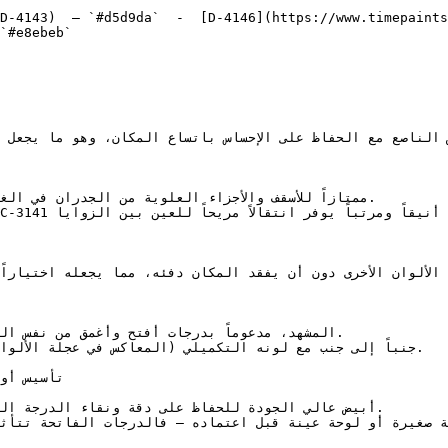
D-4143)  — `#d5d9da`  -  [D-4146](https://www.timepaints
`#e8ebeb`  
