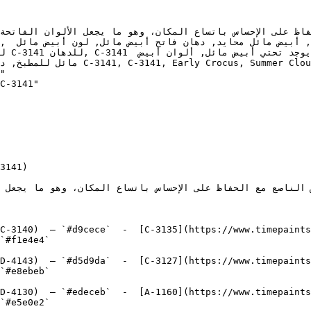
ده 
 Unique Gray, Rock Harbor Violet"

"

C-3141"

3141)

C-3140)  — `#d9cece`  -  [C-3135](https://www.timepaints
`#f1e4e4`  

D-4143)  — `#d5d9da`  -  [C-3127](https://www.timepaints
`#e8ebeb`  

D-4130)  — `#edeceb`  -  [A-1160](https://www.timepaints
`#e5e0e2`  
