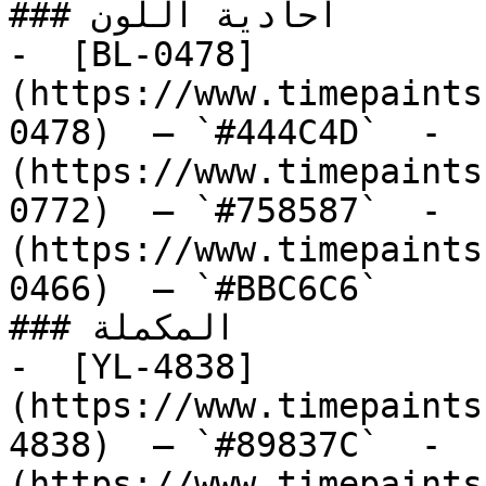
### أحادية اللون

-  [BL-0478]
(https://www.timepaints
0478)  — `#444C4D`  -  
(https://www.timepaints
0772)  — `#758587`  -  
(https://www.timepaints
0466)  — `#BBC6C6`  

### المكملة

-  [YL-4838]
(https://www.timepaints
4838)  — `#89837C`  -  
(https://www.timepaints