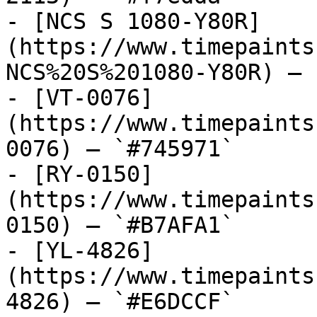
- [NCS S 1080-Y80R]
(https://www.timepaints
NCS%20S%201080-Y80R) — 
- [VT-0076]
(https://www.timepaints
0076) — `#745971`

- [RY-0150]
(https://www.timepaints
0150) — `#B7AFA1`

- [YL-4826]
(https://www.timepaints
4826) — `#E6DCCF`
