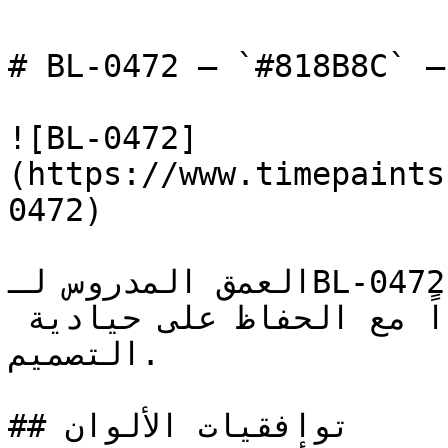
# BL-0472 — `#818B8C` — معاينة اللون | Time Paint
![BL-0472]
(https://www.timepaints
0472)

العمق المدروس لـBL-0472 يجعله خياراً آمناً للغرف 
التي تتطلب طابعاً محدداً مع الحفاظ على حيادية 
التصميم.

## توافقيات الألوان
