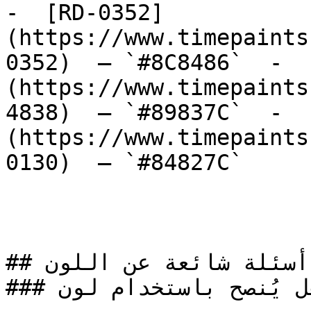
-  [RD-0352]
(https://www.timepaints
0352)  — `#8C8486`  -  
(https://www.timepaints
4838)  — `#89837C`  -  
(https://www.timepaints
0130)  — `#84827C`  

## أسئلة شائعة عن اللون

### هل يُنصح باستخدام لون BL-0472 لطلاء المنازل؟
