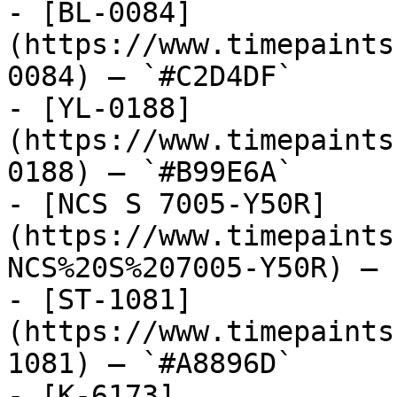
- [BL-0084]
(https://www.timepaints
0084) — `#C2D4DF`

- [YL-0188]
(https://www.timepaints
0188) — `#B99E6A`

- [NCS S 7005-Y50R]
(https://www.timepaints
NCS%20S%207005-Y50R) — 
- [ST-1081]
(https://www.timepaints
1081) — `#A8896D`

- [K-6173]