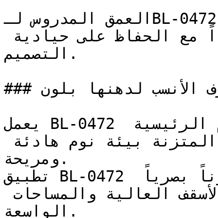
العمق المدروس لـBL-0472 يجعله خياراً آمناً للغرف 
التي تتطلب طابعاً محدداً مع الحفاظ على حيادية 
التصميم.

### ما هي الغرف الأنسب لدهنها بلون BL-0472؟

يعمل BL-0472 بامتياز في غرف النوم الرئيسية 
(الماستر)، حيث تخلق درجته المتزنة بيئة نوم هادئة 
ومريحة.

تطبيق BL-0472 على الجدران الرئيسية يضيف وزناً بصرياً 
وتحديداً أنيقاً للغرف ذات الأسقف العالية والمساحات 
الواسعة.
