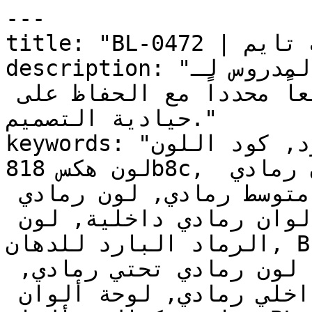
---

title: "BL-0472 | الألوان | دهانات تايم"

description: "العمق المدروس لـBL-0472 يجعله خياراً 
آمناً للغرف التي تتطلب طابعاً محدداً مع الحفاظ على 
حيادية التصميم."

keywords: "لون الرماد البارد, كود اللون BL-0472, 
لون هكس 818b8c, دهان رمادي, طلاء رمادي, ألوان رمادي 
للجدران, رمادي محايد, دهان متوسط رمادي, لون رمادي 
للغرف, لون رمادي للمنزل, الوان رمادي داخلية, لون 
الرماد البارد للدهان, BL-0472 دهان, ألوان رمادي 
متوسط, دهان محايد رمادي, لون رمادي تحتي رمادي, 
ألوان رمادي للمطبخ, دهان داخلي رمادي, لوحة ألوان 