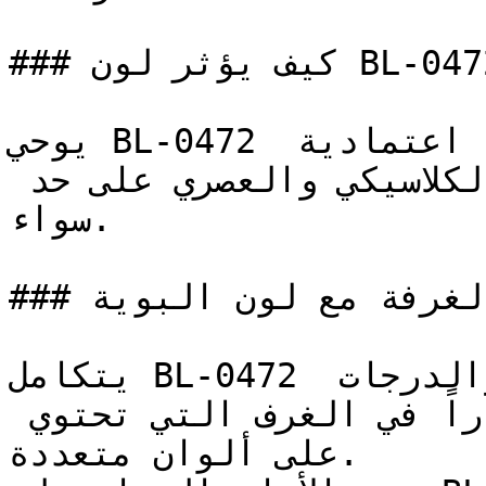
### كيف يؤثر لون BL-0472 على الإضاءة واتساع الغرفة؟

يوحي BL-0472 بالثبات والاتزان، ويوفر خلفية اعتمادية 
تدعم وتبرز ألوان الأثاث الكلاسيكي والعصري على حد 
سواء.

### كيف أنسق ديكور الغرفة مع لون البوية BL-0472؟

يتكامل BL-0472 جيداً مع معظم المحايدات والدرجات 
المتوسطة، مما يوفر استقراراً في الغرف التي تحتوي 
على ألوان متعددة.
