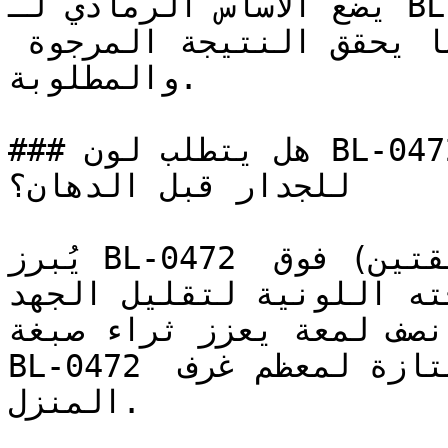
يضع الأساس الرمادي لـ BL-0472 كخيار افتراضي احترافي 
للمصممين — فهو دائماً ما يحقق النتيجة المرجوة 
والمطلوبة.

### هل يتطلب لون BL-0472 تأسيس أو معالجة خاصة 
للجدار قبل الدهان؟

يُبرز BL-0472 عمقه الكامل بطلاء وجهين (طبقتين) فوق 
جته اللونية لتقليل الجهد
 نصف لمعة يعزز ثراء صبغة
BL-0472 ويوفر قابلية تنظيف ممتازة لمعظم غرف 
المنزل.
