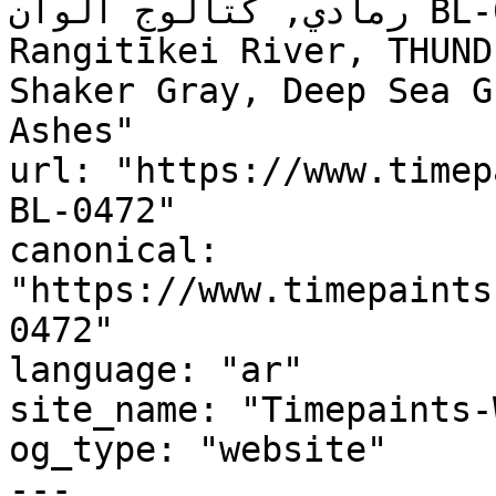
رمادي, كتالوج ألوان BL-0472, BL-0472, Atmospheric, 
Rangitīkei River, THUND
Shaker Gray, Deep Sea Grey, رماد البارد
Ashes"

url: "https://www.timep
BL-0472"

canonical: 
"https://www.timepaints
0472"

language: "ar"

site_name: "Timepaints-
og_type: "website"

---
