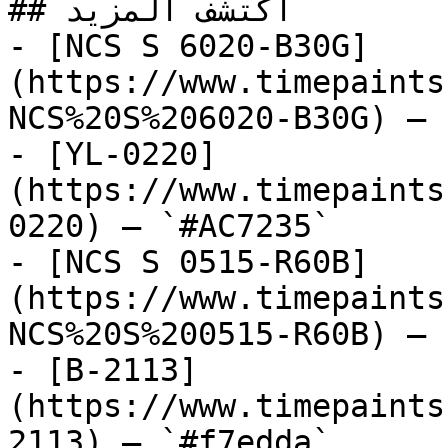
## اكتشف المزيد

- [NCS S 6020-B30G]
(https://www.timepaints
NCS%20S%206020-B30G) — 
- [YL-0220]
(https://www.timepaints
0220) — `#AC7235`

- [NCS S 0515-R60B]
(https://www.timepaints
NCS%20S%200515-R60B) — 
- [B-2113]
(https://www.timepaints
2113) — `#f7edda`
