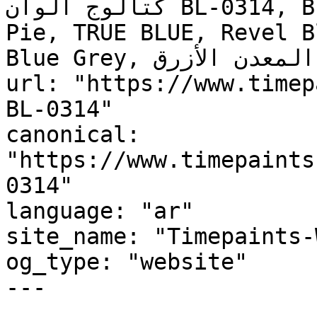
كتالوج ألوان BL-0314, BL-0314, Neptune Blue, Berry 
Pie, TRUE BLUE, Revel B
Blue Grey, المعدن الأزرق, Blue Metal"

url: "https://www.timep
BL-0314"

canonical: 
"https://www.timepaints
0314"

language: "ar"

site_name: "Timepaints-
og_type: "website"

---
