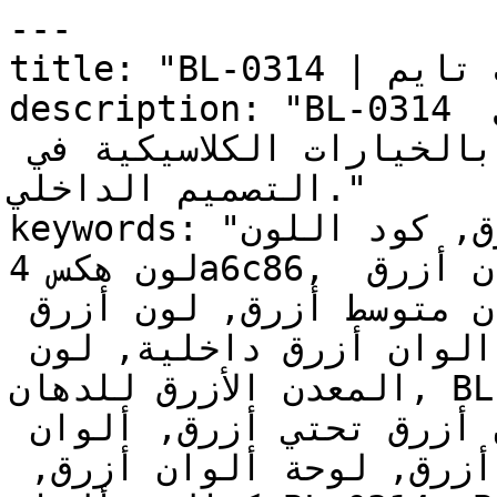
---

title: "BL-0314 | الألوان | دهانات تايم"

description: "BL-0314 أزرق متوسط ودافئ وهادئ، يحمل 
الفخامة والسلطة المرتبطة بالخيارات الكلاسيكية في 
التصميم الداخلي."

keywords: "لون المعدن الأزرق, كود اللون BL-0314, 
لون هكس 4a6c86, دهان أزرق, طلاء أزرق, ألوان أزرق 
للجدران, أزرق بارد, دهان متوسط أزرق, لون أزرق 
للغرف, لون أزرق للمنزل, الوان أزرق داخلية, لون 
المعدن الأزرق للدهان, BL-0314 دهان, ألوان أزرق 
متوسط, دهان بارد أزرق, لون أزرق تحتي أزرق, ألوان 
أزرق للمطبخ, دهان داخلي أزرق, لوحة ألوان أزرق, 