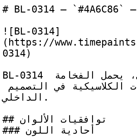
# BL-0314 — `#4A6C86` — معاينة اللون | Time Paint
![BL-0314]
(https://www.timepaints
0314)

BL-0314 أزرق متوسط ودافئ وهادئ، يحمل الفخامة 
والسلطة المرتبطة بالخيارات الكلاسيكية في التصميم 
الداخلي.

## توافقيات الألوان

### أحادية اللون
