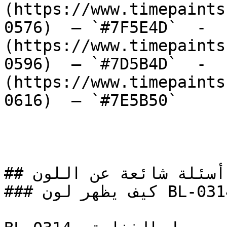
(https://www.timepaints
0576)  — `#7F5E4D`  -  
(https://www.timepaints
0596)  — `#7D5B4D`  -  
(https://www.timepaints
0616)  — `#7E5B50`  

## أسئلة شائعة عن اللون

### كيف يظهر لون BL-0314 في الغرف مع الإضاءة؟
