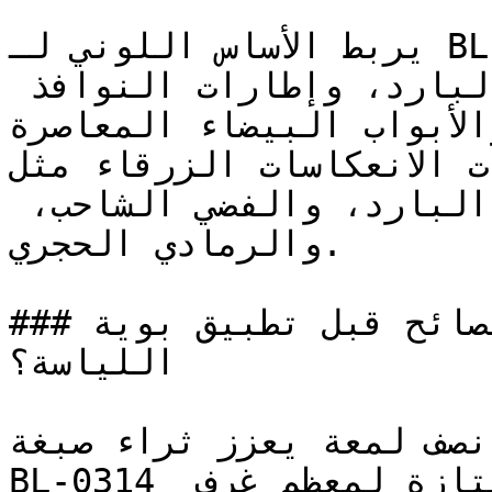
يربط الأساس اللوني لـ BL-0314 بشكل طبيعي مع خشب 
البلوط المُعتَّق، والكتان البارد، وإطارات النوافذ 
والأبواب البيضاء المعاصرة.
الألوان ذات الانعكاسات الزرقاء مثل B
بشكل نقي وأنيق مع الأبيض البارد، والفضي الشاحب، 
والرمادي الحجري.

### ما هي أهم النصائح قبل تطبيق بوية BL-0314 على 
اللياسة؟

 نصف لمعة يعزز ثراء صبغة
BL-0314 ويوفر قابلية تنظيف ممتازة لمعظم غرف 