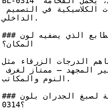
BL-0314 أزرق متوسط ودافئ وهادئ، يحمل الفخامة 
والسلطة المرتبطة بالخيارات الكلاسيكية في التصميم 
الداخلي.

### ما هو الطابع الذي يضفيه لون BL-0314 على 
المكان؟

تساهم الدرجات الزرقاء مثل BL-0314 خفض التوتر
الجسدي وإبطاء وتيرة التفكير المجهد — ممتاز لغرف 
النوم والمكاتب.

### ما هي المساحات المثالية لصبغ الجدران بلون BL-
0314؟
