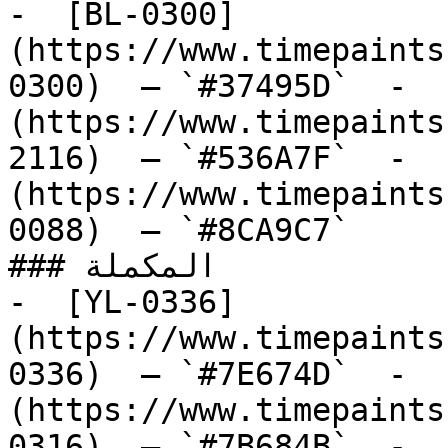
-  [BL-0300]
(https://www.timepaints
0300)  — `#37495D`  -  
(https://www.timepaints
2116)  — `#536A7F`  -  
(https://www.timepaints
0088)  — `#8CA9C7`  

### المكملة

-  [YL-0336]
(https://www.timepaints
0336)  — `#7E674D`  -  
(https://www.timepaints
0316)  — `#7B684B`  -  