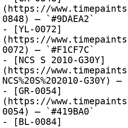
(https://www.timepaints
0848) — `#9DAEA2`

- [YL-0072]
(https://www.timepaints
0072) — `#F1CF7C`

- [NCS S 2010-G30Y]
(https://www.timepaints
NCS%20S%202010-G30Y) — 
- [GR-0054]
(https://www.timepaints
0054) — `#419BA0`

- [BL-0084]