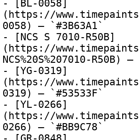
- [BL-0058]
(https://www.timepaints
0058) — `#3B63A1`

- [NCS S 7010-R50B]
(https://www.timepaints
NCS%20S%207010-R50B) — 
- [YG-0319]
(https://www.timepaints
0319) — `#53533F`

- [YL-0266]
(https://www.timepaints
0266) — `#BB9C78`

- [GR-0848]