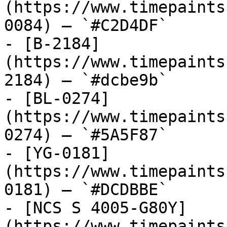
(https://www.timepaints
0084) — `#C2D4DF`

- [B-2184]
(https://www.timepaints
2184) — `#dcbe9b`

- [BL-0274]
(https://www.timepaints
0274) — `#5A5F87`

- [YG-0181]
(https://www.timepaints
0181) — `#DCDBBE`

- [NCS S 4005-G80Y]
(https://www.timepaints