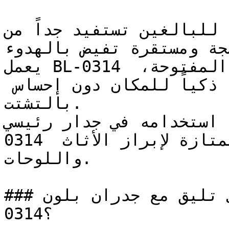
صممة للبالغين تستفيد جداً من
ضجة ومستقرة تفيض بالهدوء
يعمل BL-0314 بفعالية ممتازة في المساحات المفتوحة، 
حيث يوفر عمقه اللوني تحديداً ذكياً للمكان دون إحساس 
بالتشتت.

عند استخدامه في جدار رئيسي (Accent Wall)، مل
0314 كمرتكز للغرفة ويوفر خلفية ممتازة لإبراز الأثاث 
واللوحات.

### ما ألوان الأثاث التي تليق مع جدران بلون BL-
0314؟
