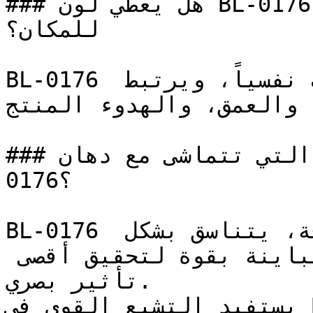
### هل يعطي لون BL-0176 إحساساً بالدفء أم البرودة 
للمكان؟

BL-0176 هو من أكثر الألوان التي دُرست نفسياً، ويرتبط 
، والعمق، والهدوء المنتج
### ما هي تدرجات الألوان التي تتماشى مع دهان BL-
0176؟

BL-0176 هو لون مشبع وعالي الكثافة، يتناسق بشكل 
رائع مع الألوان المحايدة المتباينة بقوة لتحقيق أقصى 
تأثير بصري.

يستفيد التشبع القوي في BL-0176 من التأثير المهدئ 