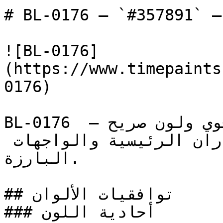
# BL-0176 — `#357891` — معاينة اللون | Time Paint
![BL-0176]
(https://www.timepaints
0176)

BL-0176 أزرق حيوي ومتوسط بحضور قوي ولون صريح — 
خيار واثق وجريء للجدران الرئيسية والواجهات 
البارزة.

## توافقيات الألوان

### أحادية اللون
