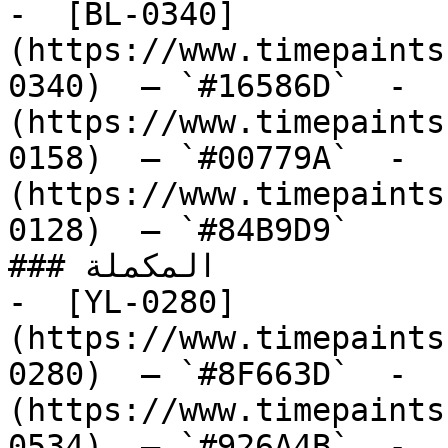
-  [BL-0340]
(https://www.timepaints
0340)  — `#16586D`  -  
(https://www.timepaints
0158)  — `#00779A`  -  
(https://www.timepaints
0128)  — `#84B9D9`  

### المكملة

-  [YL-0280]
(https://www.timepaints
0280)  — `#8F663D`  -  
(https://www.timepaints
0534)  — `#926A4B`  -  