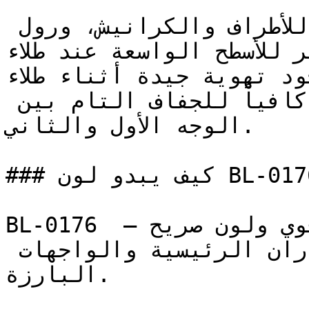
استخدم فرشاة عالية الجودة للأطراف والكرانيش، ورول 
ر الوبر للأسطح الواسعة عند طلاء
تأكد من وجود تهوية جيدة أثناء طلاء BL
المتوسطة العمق تتطلب وقتاً كافياً للجفاف التام بين 
الوجه الأول والثاني.

### كيف يبدو لون BL-0176 على جدران المنزل؟

BL-0176 أزرق حيوي ومتوسط بحضور قوي ولون صريح — 
خيار واثق وجريء للجدران الرئيسية والواجهات 
البارزة.
