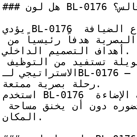
### هل لون BL-0176 مناسب لغرف النوم أو المجالس؟

يؤدي BL-0176 دوره بامتياز في قطاع الضيافة 
والمطاعم، حيث تعتبر الحيوية البصرية هدفاً رئيسياً من 
أهداف التصميم الداخلي.

مناطق السلالم والممرات الطويلة تستفيد من التوظيف 
الاستراتيجي لـBL-0176 — مما يحول المرور فيها إلى 
رحلة بصرية ممتعة.

استخدم BL-0176 في الغرف المدمجة ذات الإضاءة 
الطبيعية الممتازة لتضخيم حضوره دون أن يخنق مساحة 
المكان.
