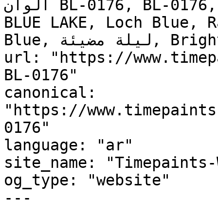
ألوان BL-0176, BL-0176, Soul Search, Bengal Blue, 
BLUE LAKE, Loch Blue, R
Blue, ليلة مضيئة, Bright Night"

url: "https://www.timep
BL-0176"

canonical: 
"https://www.timepaints
0176"

language: "ar"

site_name: "Timepaints-
og_type: "website"

---
