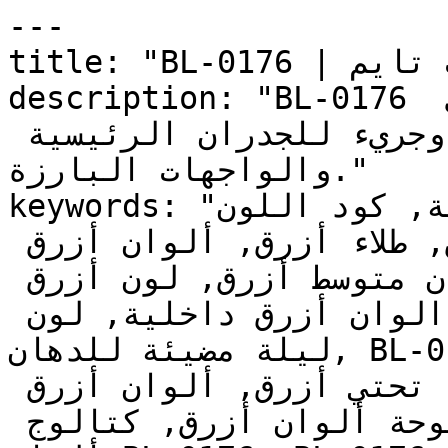
---

title: "BL-0176 | الألوان | دهانات تايم"

description: "BL-0176 أزرق حيوي ومتوسط بحضور قوي 
ولون صريح — خيار واثق وجريء للجدران الرئيسية 
والواجهات البارزة."

keywords: "لون ليلة مضيئة, كود اللون BL-0176, لون 
هكس 357891, دهان أزرق, طلاء أزرق, ألوان أزرق 
للجدران, أزرق بارد, دهان متوسط أزرق, لون أزرق 
للغرف, لون أزرق للمنزل, الوان أزرق داخلية, لون 
ليلة مضيئة للدهان, BL-0176 دهان, ألوان أزرق متوسط, 
دهان بارد أزرق, لون لا يوجد تحتي أزرق, ألوان أزرق 
للمطبخ, دهان داخلي أزرق, لوحة ألوان أزرق, كتالوج 