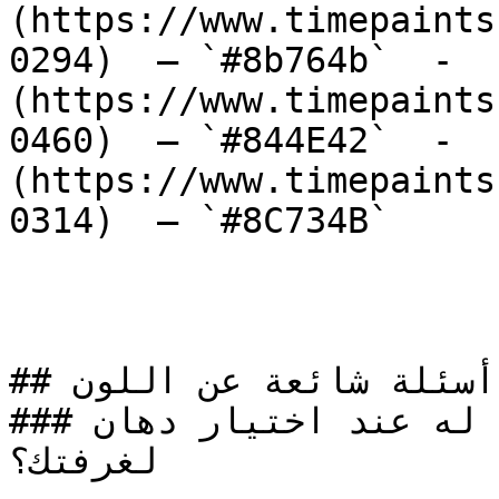
(https://www.timepaints
0294)  — `#8b764b`  -  
(https://www.timepaints
0460)  — `#844E42`  -  
(https://www.timepaints
0314)  — `#8C734B`  

## أسئلة شائعة عن اللون

### ما الذي يجب الانتباه له عند اختيار دهان BL-0176 
لغرفتك؟
