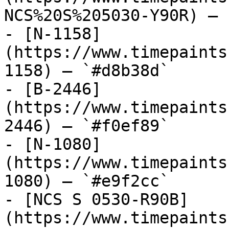
NCS%20S%205030-Y90R) — 
- [N-1158]
(https://www.timepaints
1158) — `#d8b38d`

- [B-2446]
(https://www.timepaints
2446) — `#f0ef89`

- [N-1080]
(https://www.timepaints
1080) — `#e9f2cc`

- [NCS S 0530-R90B]
(https://www.timepaints