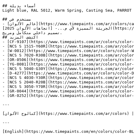
## أسماء بديلة

Light blue, RAL 5012, Warm Spring, Casting Sea, PARROT BLUE, Jacara
## مستخدم في

- [عالم الألوان](https://www.timepaints.com/ar/colors/catalogue-viewer-colors_world) — مجموعة شاملة تغطي الطيف الكامل من الألوان، من المحايدات الكلاسيكية إلى الدرجات 
الجريئة المميزة لأي م...- [اتجاهات الألوان 2025](https://www.timepaints.com/ar/colors/trends-2025) — استكشف لوحة توازن 2025 — درجات منسجمة تجمع بين الدفء والهدوء لتحقيق 
تصميم داخلي متكامل ومريح.

## اكتشف المزيد

- [CF-9107](https://www.timepaints.com/ar/colors/color-
- [NCS S 1515-Y60R](https://www.timepaints.com/ar/color
- [W-0012](https://www.timepaints.com/ar/colors/color-W
- [NCS S 7020-R30B](https://www.timepaints.com/ar/color
- [OR-0506](https://www.timepaints.com/ar/colors/color-
- [YG-0081](https://www.timepaints.com/ar/colors/color-
- [NCS S 5040-G30Y](https://www.timepaints.com/ar/color
- [D-4277](https://www.timepaints.com/ar/colors/color-D
- [NCS S 4030-Y30R](https://www.timepaints.com/ar/color
- [NCS S 2040-R20B](https://www.timepaints.com/ar/color
- [NCS S 3050-Y70R](https://www.timepaints.com/ar/color
- [GR-0044](https://www.timepaints.com/ar/colors/color-
- [GR-0252](https://www.timepaints.com/ar/colors/color-
---

[كتالوج الألوان](https://www.timepaints.com/ar/colors) | [منتجاتنا](https://www.timepaints.com/ar/products)

---

[English](https://www.timepaints.com/en/colors/color-BL