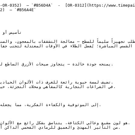
-OR-0352)  — `#B56D4A`  -  [OR-0312](https://www.timepai
2)  — `#B56A4E`  
