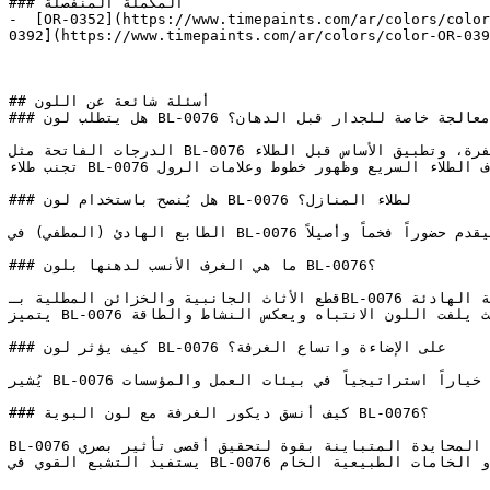
### المكملة المنفصلة

-  [OR-0352](https://www.timepaints.com/ar/colors/color
0392](https://www.timepaints.com/ar/colors/color-OR-039
## أسئلة شائعة عن اللون

### هل يتطلب لون BL-0076 تأسيس أو معالجة خاصة للجدار قبل الدهان؟

الدرجات الفاتحة مثل BL-0076 تتطلب تجهيزاً سليماً للسطح — معالجة التشققات بالمعجون، والصنفرة، وتطبيق الأساس قبل الطلاء.

تجنب طلاء BL-0076 تحت أشعة الشمس المباشرة؛ يُفضل الطلاء في الأوقات المعتدلة لتجنب جفاف الطلاء السريع وظهور خطوط وعلامات الرول.

### هل يُنصح باستخدام لون BL-0076 لطلاء المنازل؟

الطابع الهادئ (المطفي) في BL-0076 يمنحه جودة خالدة — يتجاوز صيحات الأزرق الساطع ليقدم حضوراً فخماً وأصيلاً.

### ما هي الغرف الأنسب لدهنها بلون BL-0076؟

قطع الأثاث الجانبية والخزائن المطلية بـBL-0076 تضيف لمسة حيوية رائعة للغرف ذات الألوان الحيادية الهادئة.

يتميز BL-0076 في الفراغات التجارية كالمقاهي ومحلات التجزئة، حيث يلفت اللون الانتباه ويعكس النشاط والطاقة.

### كيف يؤثر لون BL-0076 على الإضاءة واتساع الغرفة؟

يُشير BL-0076 إلى الموثوقية والكفاءة الفكرية، مما يجعله خياراً استراتيجياً في بيئات العمل والمؤسسات.

### كيف أنسق ديكور الغرفة مع لون البوية BL-0076؟

BL-0076 هو لون مشبع وعالي الكثافة، يتناسق بشكل رائع مع الألوان المحايدة المتباينة بقوة لتحقيق أقصى تأثير بصري.

يستفيد التشبع القوي في BL-0076 من التأثير المهدئ والعميق للرمادي الفحمي الداكن أو الخامات الطبيعية الخام.
