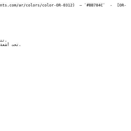
nts.com/ar/colors/color-OR-0312)  — `#BB784C`  -  [OR-