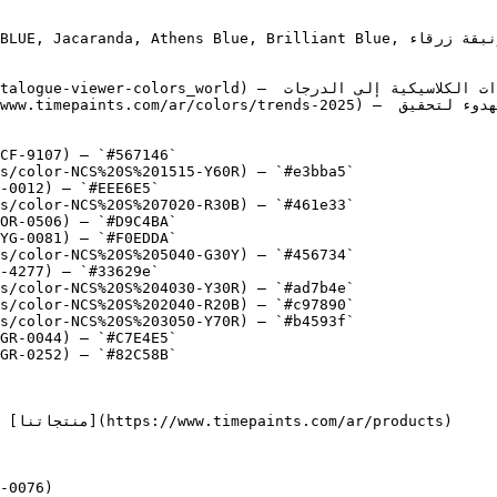
nda, Athens Blue, Brilliant Blue, زنبقة زرقاء, Blue Lily

CF-9107) — `#567146`

s/color-NCS%20S%201515-Y60R) — `#e3bba5`

-0012) — `#EEE6E5`

s/color-NCS%20S%207020-R30B) — `#461e33`

OR-0506) — `#D9C4BA`

YG-0081) — `#F0EDDA`

s/color-NCS%20S%205040-G30Y) — `#456734`

-4277) — `#33629e`

s/color-NCS%20S%204030-Y30R) — `#ad7b4e`

s/color-NCS%20S%202040-R20B) — `#c97890`

s/color-NCS%20S%203050-Y70R) — `#b4593f`

GR-0044) — `#C7E4E5`

GR-0252) — `#82C58B`

-0076)