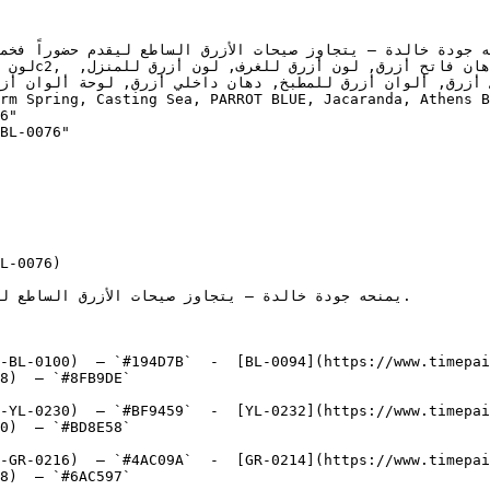
6"

BL-0076"

L-0076)

-BL-0100)  — `#194D7B`  -  [BL-0094](https://www.timepai
8)  — `#8FB9DE`  

-YL-0230)  — `#BF9459`  -  [YL-0232](https://www.timepai
0)  — `#BD8E58`  

-GR-0216)  — `#4AC09A`  -  [GR-0214](https://www.timepai
8)  — `#6AC597`  
