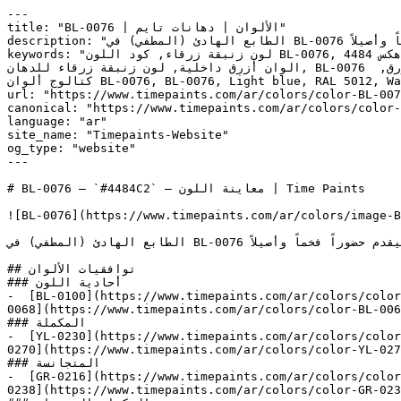
---

title: "BL-0076 | الألوان | دهانات تايم"

description: "الطابع الهادئ (المطفي) في BL-0076 يمنحه جودة خالدة — يتجاوز صيحات الأزرق الساطع ليقدم حضوراً فخماً وأصيلاً."

keywords: "لون زنبقة زرقاء, كود اللون BL-0076, لون هكس 4484c2, دهان أزرق, طلاء أزرق, ألوان أزرق للجدران, أزرق بارد, دهان فاتح أزرق, لون أزرق للغرف, لون أزرق للمنزل, 
الوان أزرق داخلية, لون زنبقة زرقاء للدهان, BL-0076 دهان, ألوان أزرق فاتح, دهان بارد أزرق, لون لا يوجد تحتي أزرق, ألوان أزرق للمطبخ, دهان داخلي أزرق, لوحة ألوان أزرق, 
كتالوج ألوان BL-0076, BL-0076, Light blue, RAL 5012, Warm Spring, Casting Sea, PARROT BLUE, Jacaranda, Athens Blue, Brilliant Blue, زنبقة زرقاء, Blue Lily"

url: "https://www.timepaints.com/ar/colors/color-BL-007
canonical: "https://www.timepaints.com/ar/colors/color-
language: "ar"

site_name: "Timepaints-Website"

og_type: "website"

---

# BL-0076 — `#4484C2` — معاينة اللون | Time Paints

![BL-0076](https://www.timepaints.com/ar/colors/image-B
الطابع الهادئ (المطفي) في BL-0076 يمنحه جودة خالدة — يتجاوز صيحات الأزرق الساطع ليقدم حضوراً فخماً وأصيلاً.

## توافقيات الألوان

### أحادية اللون

-  [BL-0100](https://www.timepaints.com/ar/colors/color
0068](https://www.timepaints.com/ar/colors/color-BL-006
### المكملة

-  [YL-0230](https://www.timepaints.com/ar/colors/color
0270](https://www.timepaints.com/ar/colors/color-YL-027
### المتجانسة

-  [GR-0216](https://www.timepaints.com/ar/colors/color
0238](https://www.timepaints.com/ar/colors/color-GR-023