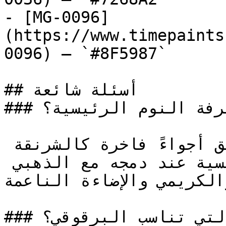
- [MG-0096]
(https://www.timepaints
0096) — `#8F5987`

## أسئلة شائعة

### هل البرقوقي لون مناسب لغرفة النوم الرئيسية؟

نعم، البرقوقي العميق يخلق أجواءً فاخرة كالشرنقة 
مثالية لغرفة النوم الرئيسية عند دمجه مع الذهبي 
والكريمي والإضاءة الناعمة
### ما الألوان المميزة التي تناسب البرقوقي؟
