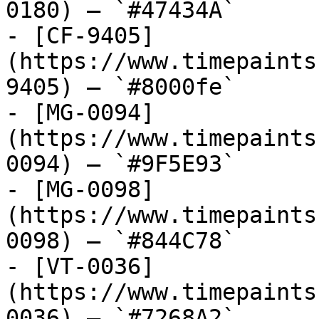
0180) — `#47434A`

- [CF-9405]
(https://www.timepaints
9405) — `#8000fe`

- [MG-0094]
(https://www.timepaints
0094) — `#9F5E93`

- [MG-0098]
(https://www.timepaints
0098) — `#844C78`

- [VT-0036]
(https://www.timepaints
0036) — `#7268A2`
