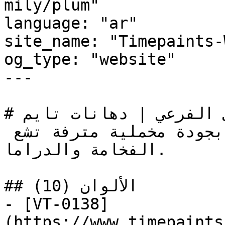
mily/plum"

language: "ar"

site_name: "Timepaints-
og_type: "website"

---

# برقوقي — التصنيف اللوني الفرعي | دهانات تايم

أحمر-بنفسجي عميق غني بجودة مخملية مترفة تشع 
الفخامة والدراما.

## الألوان (10)

- [VT-0138]
(https://www.timepaints